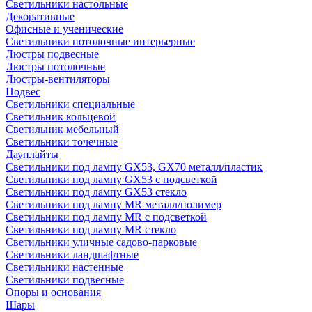
Светильники настольные
Декоративные
Офисные и ученические
Светильники потолочные интерьерные
Люстры подвесные
Люстры потолочные
Люстры-вентиляторы
Подвес
Светильники специальные
Светильник кольцевой
Светильник мебельный
Светильники точечные
Даунлайты
Светильники под лампу GX53, GX70 металл/пластик
Светильники под лампу GX53 с подсветкой
Светильники под лампу GX53 стекло
Светильники под лампу MR металл/полимер
Светильники под лампу MR с подсветкой
Светильники под лампу MR стекло
Светильники уличные садово-парковые
Светильники ландшафтные
Светильники настенные
Светильники подвесные
Опоры и основания
Шары