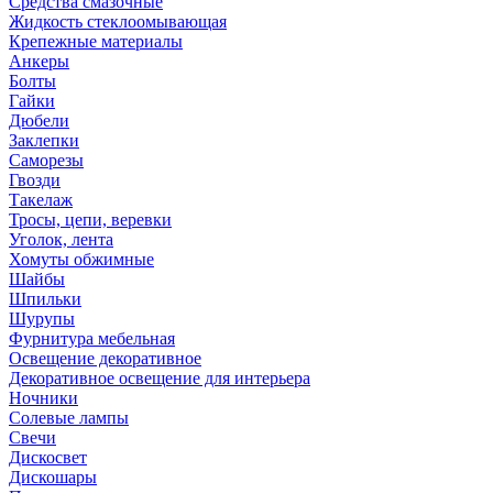
Средства смазочные
Жидкость стеклоомывающая
Крепежные материалы
Анкеры
Болты
Гайки
Дюбели
Заклепки
Саморезы
Гвозди
Такелаж
Тросы, цепи, веревки
Уголок, лента
Хомуты обжимные
Шайбы
Шпильки
Шурупы
Фурнитура мебельная
Освещение декоративное
Декоративное освещение для интерьера
Ночники
Солевые лампы
Свечи
Дискосвет
Дискошары