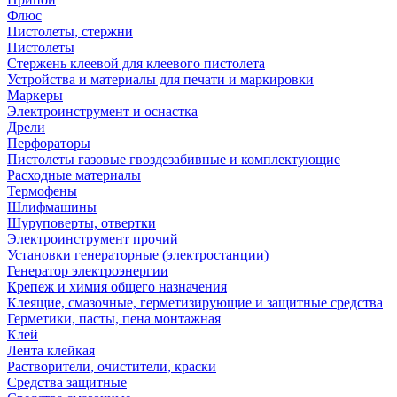
Флюс
Пистолеты, стержни
Пистолеты
Стержень клеевой для клеевого пистолета
Устройства и материалы для печати и маркировки
Маркеры
Электроинструмент и оснастка
Дрели
Перфораторы
Пистолеты газовые гвоздезабивные и комплектующие
Расходные материалы
Термофены
Шлифмашины
Шуруповерты, отвертки
Электроинструмент прочий
Установки генераторные (электростанции)
Генератор электроэнергии
Крепеж и химия общего назначения
Клеящие, смазочные, герметизирующие и защитные средства
Герметики, пасты, пена монтажная
Клей
Лента клейкая
Растворители, очистители, краски
Средства защитные