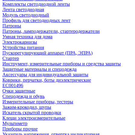
Комплекты светодиодной ленты
Лента светодиодная
Модуль светодиодный
Профиль для светодиодных лент
Патроны
Патроны, ламподержатели, стартеродержатели
Умная техника для дома
Электрокарнизы
Устройства питания
Пускорегулирующий аппарат (ПРА, ЭПРА)
Стартер
Инструмент, измерительные приборы и средства защиты
Защитные материалы и спецодежда
Аксессуары для индивидуальной защиты
Коврики, перчатки, боты диэлектрические
EC001496
Очки защитные
Спецодежда и обувь
Измерительные приборы, тестеры
Зажим-крокодил, щупы
Искатель скрытой проводки
Клещи электроизмерительные
Мультиметр
Приборы прочие
Указатель напряжения, отвертка индикаторная