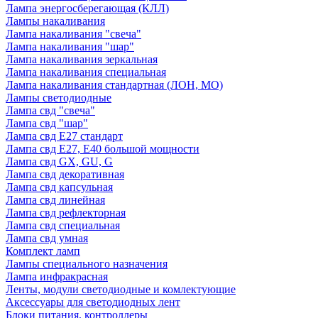
Лампа энергосберегающая (КЛЛ)
Лампы накаливания
Лампа накаливания "свеча"
Лампа накаливания "шар"
Лампа накаливания зеркальная
Лампа накаливания специальная
Лампа накаливания стандартная (ЛОН, МО)
Лампы светодиодные
Лампа свд "свеча"
Лампа свд "шар"
Лампа свд E27 стандарт
Лампа свд E27, Е40 большой мощности
Лампа свд GX, GU, G
Лампа свд декоративная
Лампа свд капсульная
Лампа свд линейная
Лампа свд рефлекторная
Лампа свд специальная
Лампа свд умная
Комплект ламп
Лампы специального назначения
Лампа инфракрасная
Ленты, модули светодиодные и комлектующие
Аксессуары для светодиодных лент
Блоки питания, контроллеры