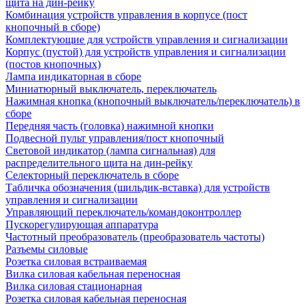
щита на дин-рейку
Комбинация устройств управления в корпусе (пост
кнопочный в сборе)
Комплектующие для устройств управления и сигнализации
Корпус (пустой) для устройств управления и сигнализации
(постов кнопочных)
Лампа индикаторная в сборе
Миниатюрный выключатель, переключатель
Нажимная кнопка (кнопочный выключатель/переключатель) в
сборе
Передняя часть (головка) нажимной кнопки
Подвесной пульт управления/пост кнопочный
Световой индикатор (лампа сигнальная) для
распределительного щита на дин-рейку
Селекторный переключатель в сборе
Табличка обозначения (шильдик-вставка) для устройств
управления и сигнализации
Управляющий переключатель/командоконтроллер
Пускорегулирующая аппаратура
Частотный преобразователь (преобразователь частоты)
Разъемы силовые
Розетка силовая встраиваемая
Вилка силовая кабельная переносная
Вилка силовая стационарная
Розетка силовая кабельная переносная