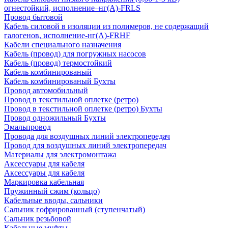
огнестойкий, исполнение–нг(А)-FRLS
Провод бытовой
Кабель силовой в изоляции из полимеров, не содержащий
галогенов, исполнение-нг(А)-FRHF
Кабели специального назначения
Кабель (провод) для погружных насосов
Кабель (провод) термостойкий
Кабель комбинированый
Кабель комбинированый Бухты
Провод автомобильный
Провод в текстильной оплетке (ретро)
Провод в текстильной оплетке (ретро) Бухты
Провод одножильный Бухты
Эмальпровод
Провода для воздушных линий электропередач
Провод для воздушных линий электропередач
Материалы для электромонтажа
Аксессуары для кабеля
Аксессуары для кабеля
Маркировка кабельная
Пружинный сжим (кольцо)
Кабельные вводы, сальники
Сальник гофрированный (ступенчатый)
Сальник резьбовой
Кабельные муфты