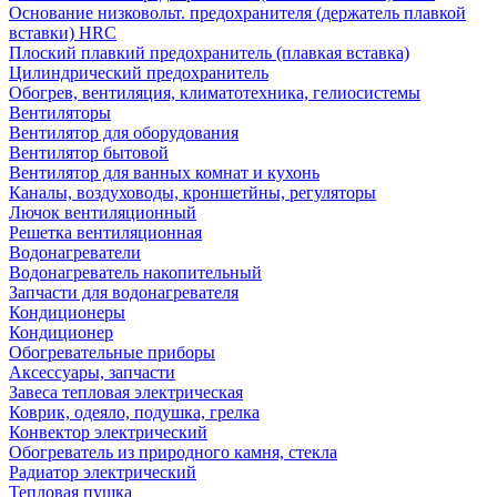
Основание низковольт. предохранителя (держатель плавкой
вставки) HRC
Плоский плавкий предохранитель (плавкая вставка)
Цилиндрический предохранитель
Обогрев, вентиляция, климатотехника, гелиосистемы
Вентиляторы
Вентилятор для оборудования
Вентилятор бытовой
Вентилятор для ванных комнат и кухонь
Каналы, воздуховоды, кроншетйны, регуляторы
Лючок вентиляционный
Решетка вентиляционная
Водонагреватели
Водонагреватель накопительный
Запчасти для водонагревателя
Кондиционеры
Кондиционер
Обогревательные приборы
Аксессуары, запчасти
Завеса тепловая электрическая
Коврик, одеяло, подушка, грелка
Конвектор электрический
Обогреватель из природного камня, стекла
Радиатор электрический
Тепловая пушка