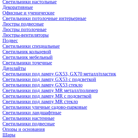
Светильники настольные
Декоративные
Офисные и ученические
Светильники потолочные интерьерные
Люстры подвесные
Люстры потолочные
Люстры-вентиляторы
Подвес
Светильники специальные
Светильник кольцевой
Светильник мебельный
Светильники точечные
Даунлайты
Светильники под лампу GX53, GX70 металл/пластик
Светильники под лампу GX53 с подсветкой
Светильники под лампу GX53 стекло
Светильники под лампу MR металл/полимер
Светильники под лампу MR с подсветкой
Светильники под лампу MR стекло
Светильники уличные садово-парковые
Светильники ландшафтные
Светильники настенные
Светильники подвесные
Опоры и основания
Шары