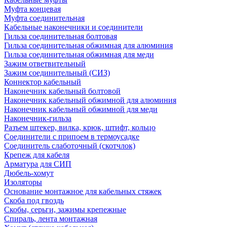
Муфта концевая
Муфта соединительная
Кабельные наконечники и соединители
Гильза соединительная болтовая
Гильза соединительная обжимная для алюминия
Гильза соединительная обжимная для меди
Зажим ответвительный
Зажим соединительный (СИЗ)
Коннектор кабельный
Наконечник кабельный болтовой
Наконечник кабельный обжимной для алюминия
Наконечник кабельный обжимной для меди
Наконечник-гильза
Разъем штекер, вилка, крюк, штифт, кольцо
Соединители с припоем в термоусадке
Соединитель слаботочный (скотчлок)
Крепеж для кабеля
Арматура для СИП
Дюбель-хомут
Изоляторы
Основание монтажное для кабельных стяжек
Скоба под гвоздь
Скобы, серьги, зажимы крепежные
Спираль, лента монтажная