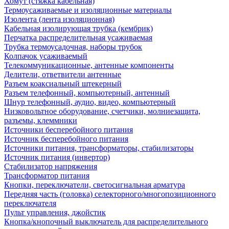
Хомут (стяжка кабельная)
Термоусаживаемые и изоляционные материалы
Изолента (лента изоляционная)
Кабельная изолирующая трубка (кембрик)
Перчатка распределительная усаживаемая
Трубка термоусадочная, наборы трубок
Колпачок усаживаемый
Телекоммуникационные, антенные компоненты
Делители, ответвители антенные
Разъем коаксиальный штекерный
Разъем телефонный, компьютерный, антенный
Шнур телефонный, аудио, видео, компьютерный
Низковольтное оборудование, счетчики, молниезащита,
разъемы, клеммники
Источники бесперебойного питания
Источник бесперебойного питания
Источники питания, трансформаторы, стабилизаторы
Источник питания (инвертор)
Стабилизатор напряжения
Трансформатор питания
Кнопки, переключатели, светосигнальная арматура
Передняя часть (головка) селекторного/многопозиционного
переключателя
Пульт управления, джойстик
Кнопка/кнопочный выключатель для распределительного