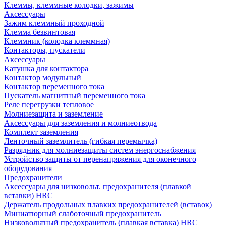
Клеммы, клеммные колодки, зажимы
Аксессуары
Зажим клеммный проходной
Клемма безвинтовая
Клеммник (колодка клеммная)
Контакторы, пускатели
Аксессуары
Катушка для контактора
Контактор модульный
Контактор переменного тока
Пускатель магнитный переменного тока
Реле перегрузки тепловое
Молниезащита и заземление
Аксессуары для заземления и молниеотвода
Комплект заземления
Ленточный заземлитель (гибкая перемычка)
Разрядник для молниезащиты систем энергоснабжения
Устройство защиты от перенапряжения для оконечного
оборудования
Предохранители
Аксессуары для низковольт. предохранителя (плавкой
вставки) HRC
Держатель продольных плавких предохранителей (вставок)
Миниатюрный слаботочный предохранитель
Низковольтный предохранитель (плавкая вставка) HRC