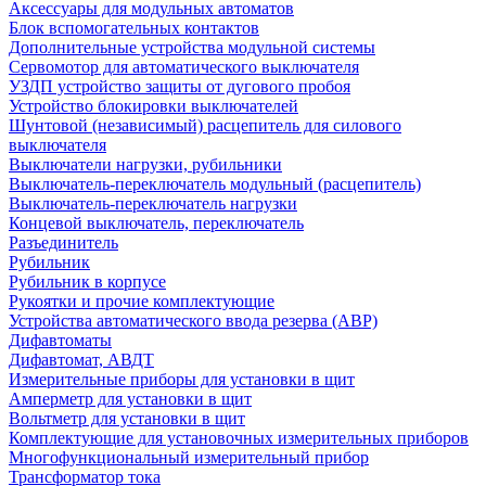
Аксессуары для модульных автоматов
Блок вспомогательных контактов
Дополнительные устройства модульной системы
Сервомотор для автоматического выключателя
УЗДП устройство защиты от дугового пробоя
Устройство блокировки выключателей
Шунтовой (независимый) расцепитель для силового
выключателя
Выключатели нагрузки, рубильники
Выключатель-переключатель модульный (расцепитель)
Выключатель-переключатель нагрузки
Концевой выключатель, переключатель
Разъединитель
Рубильник
Рубильник в корпусе
Рукоятки и прочие комплектующие
Устройства автоматического ввода резерва (АВР)
Дифавтоматы
Дифавтомат, АВДТ
Измерительные приборы для установки в щит
Амперметр для установки в щит
Вольтметр для установки в щит
Комплектующие для установочных измерительных приборов
Многофункциональный измерительный прибор
Трансформатор тока