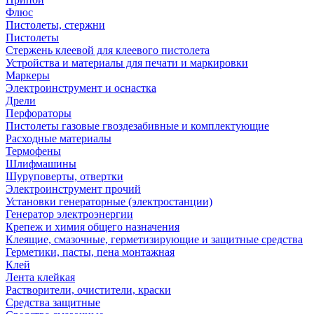
Флюс
Пистолеты, стержни
Пистолеты
Стержень клеевой для клеевого пистолета
Устройства и материалы для печати и маркировки
Маркеры
Электроинструмент и оснастка
Дрели
Перфораторы
Пистолеты газовые гвоздезабивные и комплектующие
Расходные материалы
Термофены
Шлифмашины
Шуруповерты, отвертки
Электроинструмент прочий
Установки генераторные (электростанции)
Генератор электроэнергии
Крепеж и химия общего назначения
Клеящие, смазочные, герметизирующие и защитные средства
Герметики, пасты, пена монтажная
Клей
Лента клейкая
Растворители, очистители, краски
Средства защитные