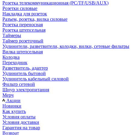
Розетка телекоммуникационная (PC/TF/USB/AUX)
Розетки силовые
Накладка для розеток
Разъем, розетка, вилка силовые
Розетка переносная
Розетка штепсельная
Таймеры
Таймер розеточный
Удлинители, разветвители, колодки, вилки, сетевые фильтры
Вилка штепсельная
Колодка
Переходник
Разветвитель, адаптер
Удлинитель бытовой
Удлинитель кабельный силовой
Фильтр сетевой
Шнур электропитания
Мерч
Акции
Новинки
Как купить
Условия оплаты
Условия доставки
Гарантия на товар
Возврат