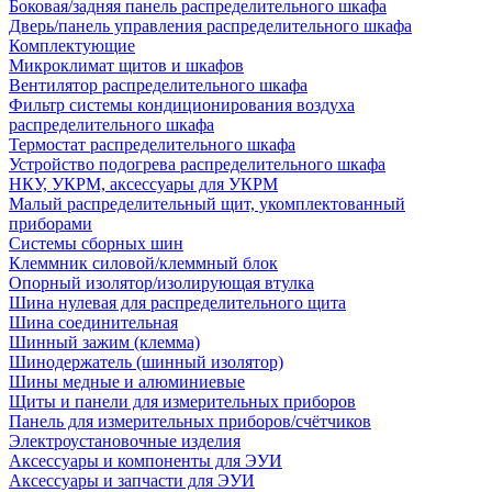
Боковая/задняя панель распределительного шкафа
Дверь/панель управления распределительного шкафа
Комплектующие
Микроклимат щитов и шкафов
Вентилятор распределительного шкафа
Фильтр системы кондиционирования воздуха
распределительного шкафа
Термостат распределительного шкафа
Устройство подогрева распределительного шкафа
НКУ, УКРМ, аксессуары для УКРМ
Малый распределительный щит, укомплектованный
приборами
Системы сборных шин
Клеммник силовой/клеммный блок
Опорный изолятор/изолирующая втулка
Шина нулевая для распределительного щита
Шина соединительная
Шинный зажим (клемма)
Шинодержатель (шинный изолятор)
Шины медные и алюминиевые
Щиты и панели для измерительных приборов
Панель для измерительных приборов/счётчиков
Электроустановочные изделия
Аксессуары и компоненты для ЭУИ
Аксессуары и запчасти для ЭУИ