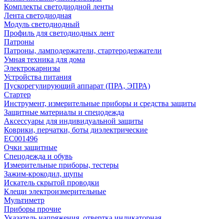
Комплекты светодиодной ленты
Лента светодиодная
Модуль светодиодный
Профиль для светодиодных лент
Патроны
Патроны, ламподержатели, стартеродержатели
Умная техника для дома
Электрокарнизы
Устройства питания
Пускорегулирующий аппарат (ПРА, ЭПРА)
Стартер
Инструмент, измерительные приборы и средства защиты
Защитные материалы и спецодежда
Аксессуары для индивидуальной защиты
Коврики, перчатки, боты диэлектрические
EC001496
Очки защитные
Спецодежда и обувь
Измерительные приборы, тестеры
Зажим-крокодил, щупы
Искатель скрытой проводки
Клещи электроизмерительные
Мультиметр
Приборы прочие
Указатель напряжения, отвертка индикаторная