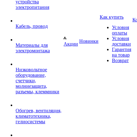
устройства
электропитания
Как купить
К
Кабель, провод
Условия
оплаты
Условия
Новинки
Акции
доставки
Материалы для
Гарантия
электромонтажа
на товар
Возврат
Низковольтное
оборудование,
счетчики,
молниезащита,
разъемы, клеммники
Обогрев, вентиляция,
климатотехника,
гелиосистемы