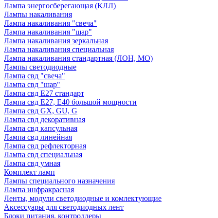
Лампа энергосберегающая (КЛЛ)
Лампы накаливания
Лампа накаливания "свеча"
Лампа накаливания "шар"
Лампа накаливания зеркальная
Лампа накаливания специальная
Лампа накаливания стандартная (ЛОН, МО)
Лампы светодиодные
Лампа свд "свеча"
Лампа свд "шар"
Лампа свд E27 стандарт
Лампа свд E27, Е40 большой мощности
Лампа свд GX, GU, G
Лампа свд декоративная
Лампа свд капсульная
Лампа свд линейная
Лампа свд рефлекторная
Лампа свд специальная
Лампа свд умная
Комплект ламп
Лампы специального назначения
Лампа инфракрасная
Ленты, модули светодиодные и комлектующие
Аксессуары для светодиодных лент
Блоки питания, контроллеры