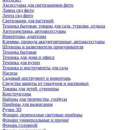
Аксессуары для светильников фито
Лампа свд фито
Лента свд фито
Светильник для растений
Техника бытовая, товары для сада, туризма, отдыха
Автоэлектрика, автоаксессуары
Инверторы, адапторы
Клеммы, провода аккумуляторные, автоаксессуары
Штекеры и разветвители прикуривателя
Техника бытовая
Техника для дома и офиса
Техника для кухни
Техника и инструменты для сада
Насосы
Садовый инструмент и инвентарь
Средства защиты от грызунов и насекомых
Товары для детей, сувениры
Конструкторы
Наборы для творчества, глобусы
Приборы для выжигания
Ручки 3D
Фонари, переносные световые приборы
Фонари универсальные и прочие
Фонарь головной