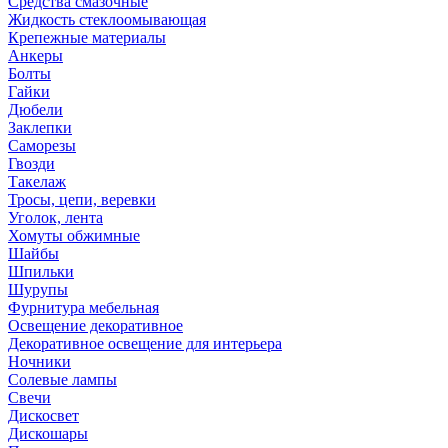
Средства смазочные
Жидкость стеклоомывающая
Крепежные материалы
Анкеры
Болты
Гайки
Дюбели
Заклепки
Саморезы
Гвозди
Такелаж
Тросы, цепи, веревки
Уголок, лента
Хомуты обжимные
Шайбы
Шпильки
Шурупы
Фурнитура мебельная
Освещение декоративное
Декоративное освещение для интерьера
Ночники
Солевые лампы
Свечи
Дискосвет
Дискошары