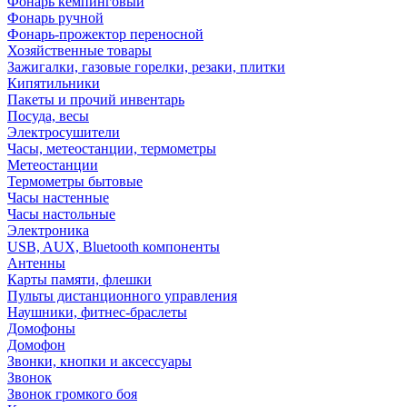
Фонарь кемпинговый
Фонарь ручной
Фонарь-прожектор переносной
Хозяйственные товары
Зажигалки, газовые горелки, резаки, плитки
Кипятильники
Пакеты и прочий инвентарь
Посуда, весы
Электросушители
Часы, метеостанции, термометры
Метеостанции
Термометры бытовые
Часы настенные
Часы настольные
Электроника
USB, AUX, Bluetooth компоненты
Антенны
Карты памяти, флешки
Пульты дистанционного управления
Наушники, фитнес-браслеты
Домофоны
Домофон
Звонки, кнопки и аксессуары
Звонок
Звонок громкого боя