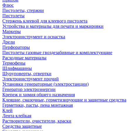
Флюс
Пистолеты, стержни
Пистолеты
Стержень клеевой для клеевого пистолета
Устройства и материалы для печати и маркировки
Маркеры
Электроинструмент и оснастка
Дрели
Перфораторы
Пистолеты газовые гвоздезабивные и комплектующие
Расходные материалы
Термофены
Шлифмашины
Шуруповерты, отвертки
Электроинструмент прочий
Установки генераторные (электростанции)
Генератор электроэнергии
Крепеж и химия общего назначения
Клеящие, смазочные, герметизирующие и защитные средства
Герметики, пасты, пена монтажная
Клей
Лента клейкая
Растворители, очистители, краски
Средства защитные