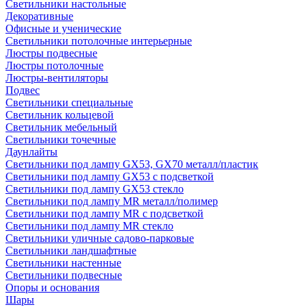
Светильники настольные
Декоративные
Офисные и ученические
Светильники потолочные интерьерные
Люстры подвесные
Люстры потолочные
Люстры-вентиляторы
Подвес
Светильники специальные
Светильник кольцевой
Светильник мебельный
Светильники точечные
Даунлайты
Светильники под лампу GX53, GX70 металл/пластик
Светильники под лампу GX53 с подсветкой
Светильники под лампу GX53 стекло
Светильники под лампу MR металл/полимер
Светильники под лампу MR с подсветкой
Светильники под лампу MR стекло
Светильники уличные садово-парковые
Светильники ландшафтные
Светильники настенные
Светильники подвесные
Опоры и основания
Шары