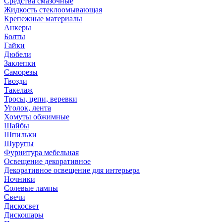
Средства смазочные
Жидкость стеклоомывающая
Крепежные материалы
Анкеры
Болты
Гайки
Дюбели
Заклепки
Саморезы
Гвозди
Такелаж
Тросы, цепи, веревки
Уголок, лента
Хомуты обжимные
Шайбы
Шпильки
Шурупы
Фурнитура мебельная
Освещение декоративное
Декоративное освещение для интерьера
Ночники
Солевые лампы
Свечи
Дискосвет
Дискошары