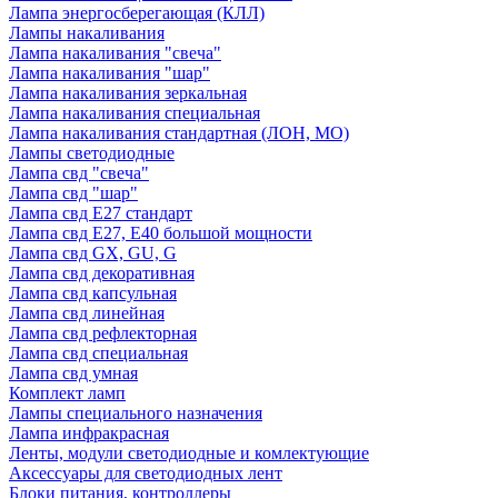
Лампа энергосберегающая (КЛЛ)
Лампы накаливания
Лампа накаливания "свеча"
Лампа накаливания "шар"
Лампа накаливания зеркальная
Лампа накаливания специальная
Лампа накаливания стандартная (ЛОН, МО)
Лампы светодиодные
Лампа свд "свеча"
Лампа свд "шар"
Лампа свд E27 стандарт
Лампа свд E27, Е40 большой мощности
Лампа свд GX, GU, G
Лампа свд декоративная
Лампа свд капсульная
Лампа свд линейная
Лампа свд рефлекторная
Лампа свд специальная
Лампа свд умная
Комплект ламп
Лампы специального назначения
Лампа инфракрасная
Ленты, модули светодиодные и комлектующие
Аксессуары для светодиодных лент
Блоки питания, контроллеры