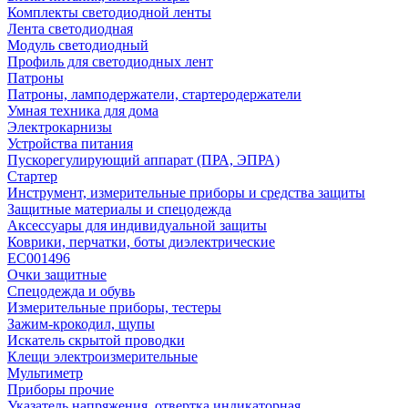
Комплекты светодиодной ленты
Лента светодиодная
Модуль светодиодный
Профиль для светодиодных лент
Патроны
Патроны, ламподержатели, стартеродержатели
Умная техника для дома
Электрокарнизы
Устройства питания
Пускорегулирующий аппарат (ПРА, ЭПРА)
Стартер
Инструмент, измерительные приборы и средства защиты
Защитные материалы и спецодежда
Аксессуары для индивидуальной защиты
Коврики, перчатки, боты диэлектрические
EC001496
Очки защитные
Спецодежда и обувь
Измерительные приборы, тестеры
Зажим-крокодил, щупы
Искатель скрытой проводки
Клещи электроизмерительные
Мультиметр
Приборы прочие
Указатель напряжения, отвертка индикаторная