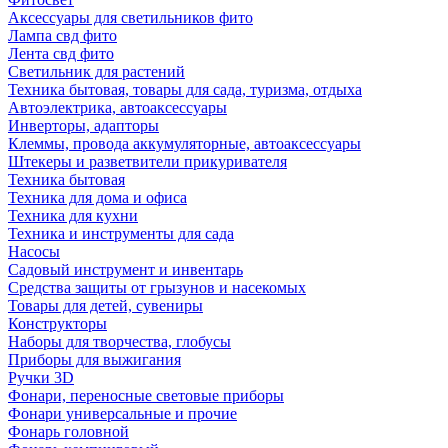
Аксессуары для светильников фито
Лампа свд фито
Лента свд фито
Светильник для растений
Техника бытовая, товары для сада, туризма, отдыха
Автоэлектрика, автоаксессуары
Инверторы, адапторы
Клеммы, провода аккумуляторные, автоаксессуары
Штекеры и разветвители прикуривателя
Техника бытовая
Техника для дома и офиса
Техника для кухни
Техника и инструменты для сада
Насосы
Садовый инструмент и инвентарь
Средства защиты от грызунов и насекомых
Товары для детей, сувениры
Конструкторы
Наборы для творчества, глобусы
Приборы для выжигания
Ручки 3D
Фонари, переносные световые приборы
Фонари универсальные и прочие
Фонарь головной