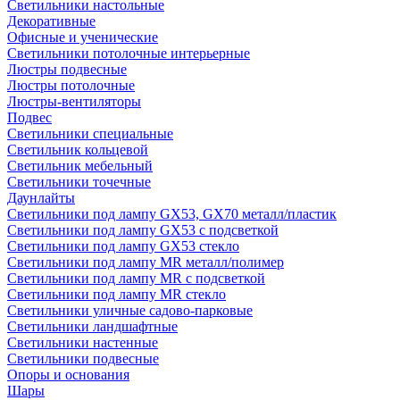
Светильники настольные
Декоративные
Офисные и ученические
Светильники потолочные интерьерные
Люстры подвесные
Люстры потолочные
Люстры-вентиляторы
Подвес
Светильники специальные
Светильник кольцевой
Светильник мебельный
Светильники точечные
Даунлайты
Светильники под лампу GX53, GX70 металл/пластик
Светильники под лампу GX53 с подсветкой
Светильники под лампу GX53 стекло
Светильники под лампу MR металл/полимер
Светильники под лампу MR с подсветкой
Светильники под лампу MR стекло
Светильники уличные садово-парковые
Светильники ландшафтные
Светильники настенные
Светильники подвесные
Опоры и основания
Шары