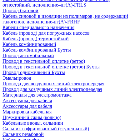
огнестойкий, исполнение–нг(А)-FRLS
Провод бытовой
Кабель силовой в изоляции из полимеров, не содержащий
галогенов, исполнение-нг(А)-FRHF
Кабели специального назначения
Кабель (провод) для погружных насосов
Кабель (провод) термостойкий
Кабель комбинированый
Кабель комбинированый Бухты
Провод автомобильный
Провод в текстильной оплетке (ретро)
Провод в текстильной оплетке (ретро) Бухты
Провод одножильный Бухты
Эмальпровод
Провода для воздушных линий электропередач
Провод для воздушных линий электропередач
Материалы для электромонтажа
Аксессуары для кабеля
Аксессуары для кабеля
Маркировка кабельная
Пружинный сжим (кольцо)
Кабельные вводы, сальники
Сальник гофрированный (ступенчатый)
Сальник резьбовой
Кабельные муфты