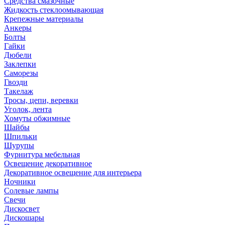
Средства смазочные
Жидкость стеклоомывающая
Крепежные материалы
Анкеры
Болты
Гайки
Дюбели
Заклепки
Саморезы
Гвозди
Такелаж
Тросы, цепи, веревки
Уголок, лента
Хомуты обжимные
Шайбы
Шпильки
Шурупы
Фурнитура мебельная
Освещение декоративное
Декоративное освещение для интерьера
Ночники
Солевые лампы
Свечи
Дискосвет
Дискошары