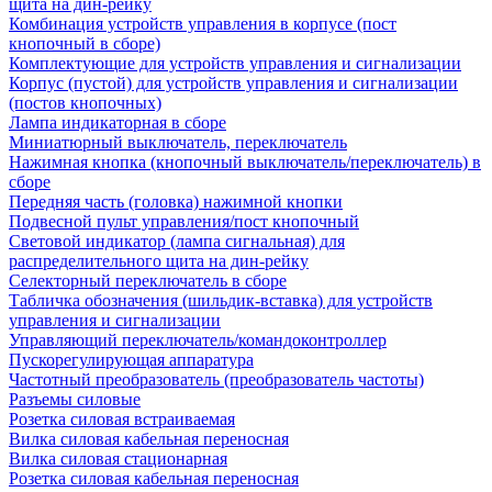
щита на дин-рейку
Комбинация устройств управления в корпусе (пост
кнопочный в сборе)
Комплектующие для устройств управления и сигнализации
Корпус (пустой) для устройств управления и сигнализации
(постов кнопочных)
Лампа индикаторная в сборе
Миниатюрный выключатель, переключатель
Нажимная кнопка (кнопочный выключатель/переключатель) в
сборе
Передняя часть (головка) нажимной кнопки
Подвесной пульт управления/пост кнопочный
Световой индикатор (лампа сигнальная) для
распределительного щита на дин-рейку
Селекторный переключатель в сборе
Табличка обозначения (шильдик-вставка) для устройств
управления и сигнализации
Управляющий переключатель/командоконтроллер
Пускорегулирующая аппаратура
Частотный преобразователь (преобразователь частоты)
Разъемы силовые
Розетка силовая встраиваемая
Вилка силовая кабельная переносная
Вилка силовая стационарная
Розетка силовая кабельная переносная