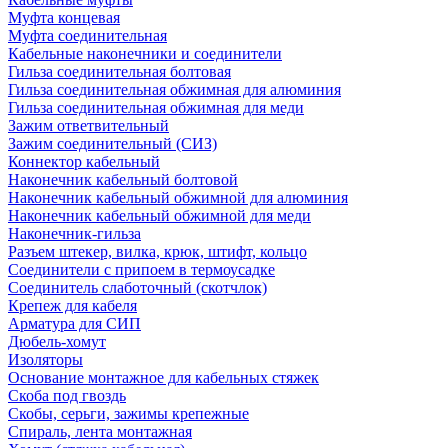
Муфта концевая
Муфта соединительная
Кабельные наконечники и соединители
Гильза соединительная болтовая
Гильза соединительная обжимная для алюминия
Гильза соединительная обжимная для меди
Зажим ответвительный
Зажим соединительный (СИЗ)
Коннектор кабельный
Наконечник кабельный болтовой
Наконечник кабельный обжимной для алюминия
Наконечник кабельный обжимной для меди
Наконечник-гильза
Разъем штекер, вилка, крюк, штифт, кольцо
Соединители с припоем в термоусадке
Соединитель слаботочный (скотчлок)
Крепеж для кабеля
Арматура для СИП
Дюбель-хомут
Изоляторы
Основание монтажное для кабельных стяжек
Скоба под гвоздь
Скобы, серьги, зажимы крепежные
Спираль, лента монтажная