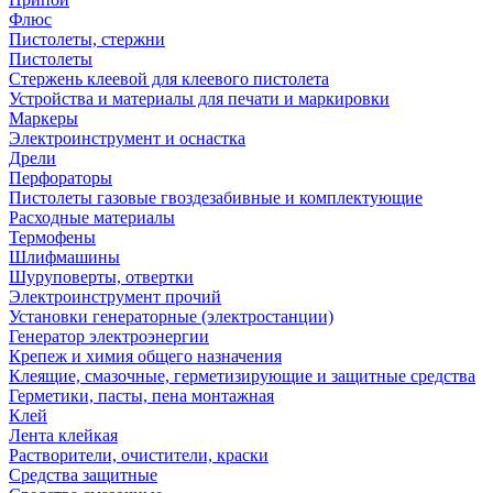
Флюс
Пистолеты, стержни
Пистолеты
Стержень клеевой для клеевого пистолета
Устройства и материалы для печати и маркировки
Маркеры
Электроинструмент и оснастка
Дрели
Перфораторы
Пистолеты газовые гвоздезабивные и комплектующие
Расходные материалы
Термофены
Шлифмашины
Шуруповерты, отвертки
Электроинструмент прочий
Установки генераторные (электростанции)
Генератор электроэнергии
Крепеж и химия общего назначения
Клеящие, смазочные, герметизирующие и защитные средства
Герметики, пасты, пена монтажная
Клей
Лента клейкая
Растворители, очистители, краски
Средства защитные