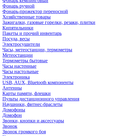
Фонарь кемпинговый
Фонарь ручной
Фонарь-прожектор переносной
Хозяйственные товары
Зажигалки, газовые горелки, резаки, плитки
Кипятильники
Пакеты и прочий инвентарь
Посуда, весы
Электросушители
Часы, метеостанции, термометры
Метеостанции
Термометры бытовые
Часы настенные
Часы настольные
Электроника
USB, AUX, Bluetooth компоненты
Антенны
Карты памяти, флешки
Пульты дистанционного управления
Наушники, фитнес-браслеты
Домофоны
Домофон
Звонки, кнопки и аксессуары
Звонок
Звонок громкого боя