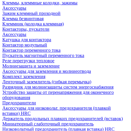
Клеммы, клеммные колодки, зажимы
Аксессуары
Зажим клеммный проходной
Клемма безвинтовая
Клеммник (колодка клеммная)
Контакторы, пускатели
Аксессуары
Катушка для контактора
Контактор модульный
Контактор переменного тока
Пускатель магнитный переменного тока
Реле перегрузки тепловое
Молниезащита и заземление
Аксессуары для заземления и молниеотвода
Комплект заземления
Ленточный заземлитель (гибкая перемычка)
Разрядник для молниезащиты систем энергоснабжения
Устройство защиты от перенапряжения для оконечного
оборудования
Предохранители
Аксессуары для низковольт. предохранителя (плавкой
вставки) HRC
Держатель продольных плавких предохранителей (вставок)
Миниатюрный слаботочный предохранитель
Низковольтный предохранитель (плавкая вставка) HRC