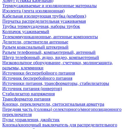
Хомут (стяжка кабельная)
Термоусаживаемые и изоляционные материалы
Изолента (лента изоляционная)
Кабельная изолирующая трубка (кембрик)
Перчатка распределительная усаживаемая
Трубка термоусадочная, наборы трубок
Колпачок усаживаемый
Телекоммуникационные, антенные компоненты
Делители, ответвители антенные
Разъем коаксиальный штекерный
Разъем телефонный, компьютерный, антенный
Шнур телефонный, аудио, видео, компьютерный
Низковольтное оборудование, счетчики, молниезащита,
разъемы, клеммники
Источники бесперебойного питания
Источник бесперебойного питания
Источники питания, трансформаторы, стабилизаторы
Источник питания (инвертор)
Стабилизатор напряжения
Трансформатор питания
Кнопки, переключатели, светосигнальная арматура
Передняя часть (головка) селекторного/многопозиционного
переключателя
Пульт управления, джойстик
Кнопка/кнопочный выключатель для распределительного