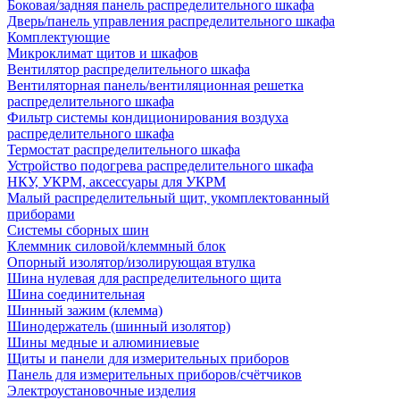
Боковая/задняя панель распределительного шкафа
Дверь/панель управления распределительного шкафа
Комплектующие
Микроклимат щитов и шкафов
Вентилятор распределительного шкафа
Вентиляторная панель/вентиляционная решетка
распределительного шкафа
Фильтр системы кондиционирования воздуха
распределительного шкафа
Термостат распределительного шкафа
Устройство подогрева распределительного шкафа
НКУ, УКРМ, аксессуары для УКРМ
Малый распределительный щит, укомплектованный
приборами
Системы сборных шин
Клеммник силовой/клеммный блок
Опорный изолятор/изолирующая втулка
Шина нулевая для распределительного щита
Шина соединительная
Шинный зажим (клемма)
Шинодержатель (шинный изолятор)
Шины медные и алюминиевые
Щиты и панели для измерительных приборов
Панель для измерительных приборов/счётчиков
Электроустановочные изделия