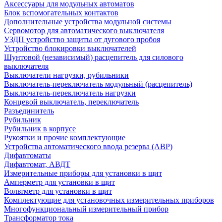
Аксессуары для модульных автоматов
Блок вспомогательных контактов
Дополнительные устройства модульной системы
Сервомотор для автоматического выключателя
УЗДП устройство защиты от дугового пробоя
Устройство блокировки выключателей
Шунтовой (независимый) расцепитель для силового
выключателя
Выключатели нагрузки, рубильники
Выключатель-переключатель модульный (расцепитель)
Выключатель-переключатель нагрузки
Концевой выключатель, переключатель
Разъединитель
Рубильник
Рубильник в корпусе
Рукоятки и прочие комплектующие
Устройства автоматического ввода резерва (АВР)
Дифавтоматы
Дифавтомат, АВДТ
Измерительные приборы для установки в щит
Амперметр для установки в щит
Вольтметр для установки в щит
Комплектующие для установочных измерительных приборов
Многофункциональный измерительный прибор
Трансформатор тока