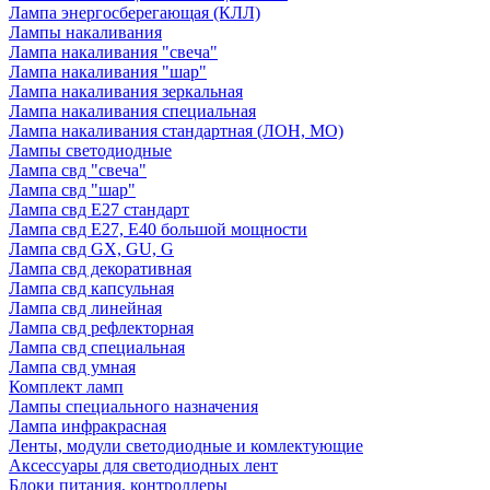
Лампа энергосберегающая (КЛЛ)
Лампы накаливания
Лампа накаливания "свеча"
Лампа накаливания "шар"
Лампа накаливания зеркальная
Лампа накаливания специальная
Лампа накаливания стандартная (ЛОН, МО)
Лампы светодиодные
Лампа свд "свеча"
Лампа свд "шар"
Лампа свд E27 стандарт
Лампа свд E27, Е40 большой мощности
Лампа свд GX, GU, G
Лампа свд декоративная
Лампа свд капсульная
Лампа свд линейная
Лампа свд рефлекторная
Лампа свд специальная
Лампа свд умная
Комплект ламп
Лампы специального назначения
Лампа инфракрасная
Ленты, модули светодиодные и комлектующие
Аксессуары для светодиодных лент
Блоки питания, контроллеры