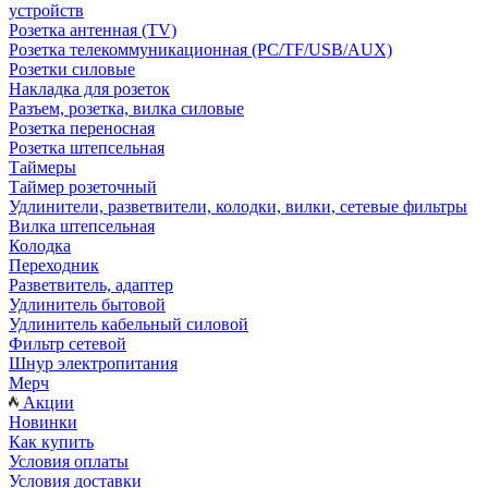
устройств
Розетка антенная (TV)
Розетка телекоммуникационная (PC/TF/USB/AUX)
Розетки силовые
Накладка для розеток
Разъем, розетка, вилка силовые
Розетка переносная
Розетка штепсельная
Таймеры
Таймер розеточный
Удлинители, разветвители, колодки, вилки, сетевые фильтры
Вилка штепсельная
Колодка
Переходник
Разветвитель, адаптер
Удлинитель бытовой
Удлинитель кабельный силовой
Фильтр сетевой
Шнур электропитания
Мерч
Акции
Новинки
Как купить
Условия оплаты
Условия доставки