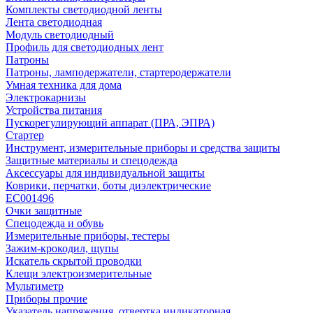
Комплекты светодиодной ленты
Лента светодиодная
Модуль светодиодный
Профиль для светодиодных лент
Патроны
Патроны, ламподержатели, стартеродержатели
Умная техника для дома
Электрокарнизы
Устройства питания
Пускорегулирующий аппарат (ПРА, ЭПРА)
Стартер
Инструмент, измерительные приборы и средства защиты
Защитные материалы и спецодежда
Аксессуары для индивидуальной защиты
Коврики, перчатки, боты диэлектрические
EC001496
Очки защитные
Спецодежда и обувь
Измерительные приборы, тестеры
Зажим-крокодил, щупы
Искатель скрытой проводки
Клещи электроизмерительные
Мультиметр
Приборы прочие
Указатель напряжения, отвертка индикаторная