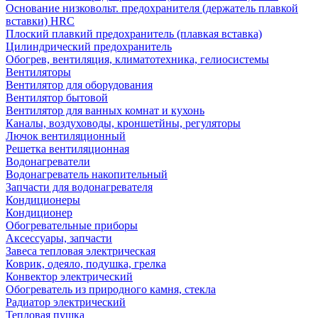
Основание низковольт. предохранителя (держатель плавкой
вставки) HRC
Плоский плавкий предохранитель (плавкая вставка)
Цилиндрический предохранитель
Обогрев, вентиляция, климатотехника, гелиосистемы
Вентиляторы
Вентилятор для оборудования
Вентилятор бытовой
Вентилятор для ванных комнат и кухонь
Каналы, воздуховоды, кроншетйны, регуляторы
Лючок вентиляционный
Решетка вентиляционная
Водонагреватели
Водонагреватель накопительный
Запчасти для водонагревателя
Кондиционеры
Кондиционер
Обогревательные приборы
Аксессуары, запчасти
Завеса тепловая электрическая
Коврик, одеяло, подушка, грелка
Конвектор электрический
Обогреватель из природного камня, стекла
Радиатор электрический
Тепловая пушка