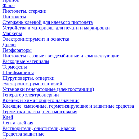
Флюс
Пистолеты, стержни
Пистолеты
Стержень клеевой для клеевого пистолета
Устройства и материалы для печати и маркировки
Маркеры
Электроинструмент и оснастка
Дрели
Перфораторы
Пистолеты газовые гвоздезабивные и комплектующие
Расходные материалы
Термофены
Шлифмашины
Шуруповерты, отвертки
Электроинструмент прочий
Установки генераторные (электростанции)
Генератор электроэнергии
Крепеж и химия общего назначения
Клеящие, смазочные, герметизирующие и защитные средства
Герметики, пасты, пена монтажная
Клей
Лента клейкая
Растворители, очистители, краски
Средства защитные