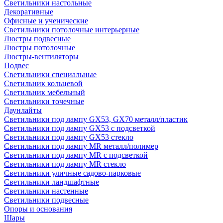
Светильники настольные
Декоративные
Офисные и ученические
Светильники потолочные интерьерные
Люстры подвесные
Люстры потолочные
Люстры-вентиляторы
Подвес
Светильники специальные
Светильник кольцевой
Светильник мебельный
Светильники точечные
Даунлайты
Светильники под лампу GX53, GX70 металл/пластик
Светильники под лампу GX53 с подсветкой
Светильники под лампу GX53 стекло
Светильники под лампу MR металл/полимер
Светильники под лампу MR с подсветкой
Светильники под лампу MR стекло
Светильники уличные садово-парковые
Светильники ландшафтные
Светильники настенные
Светильники подвесные
Опоры и основания
Шары