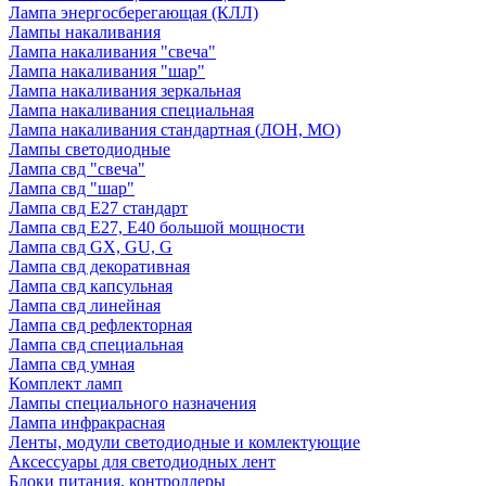
Лампа энергосберегающая (КЛЛ)
Лампы накаливания
Лампа накаливания "свеча"
Лампа накаливания "шар"
Лампа накаливания зеркальная
Лампа накаливания специальная
Лампа накаливания стандартная (ЛОН, МО)
Лампы светодиодные
Лампа свд "свеча"
Лампа свд "шар"
Лампа свд E27 стандарт
Лампа свд E27, Е40 большой мощности
Лампа свд GX, GU, G
Лампа свд декоративная
Лампа свд капсульная
Лампа свд линейная
Лампа свд рефлекторная
Лампа свд специальная
Лампа свд умная
Комплект ламп
Лампы специального назначения
Лампа инфракрасная
Ленты, модули светодиодные и комлектующие
Аксессуары для светодиодных лент
Блоки питания, контроллеры