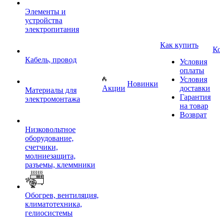
Элементы и
устройства
электропитания
Как купить
К
Кабель, провод
Условия
оплаты
Условия
Новинки
Акции
доставки
Материалы для
Гарантия
электромонтажа
на товар
Возврат
Низковольтное
оборудование,
счетчики,
молниезащита,
разъемы, клеммники
Обогрев, вентиляция,
климатотехника,
гелиосистемы