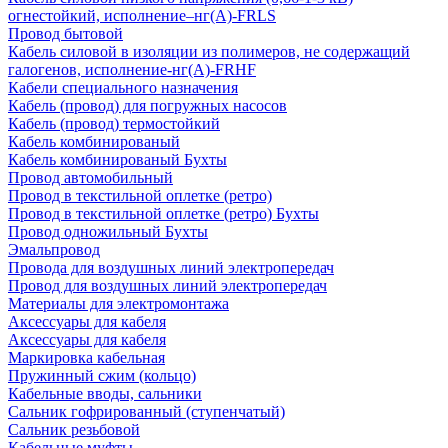
огнестойкий, исполнение–нг(А)-FRLS
Провод бытовой
Кабель силовой в изоляции из полимеров, не содержащий
галогенов, исполнение-нг(А)-FRHF
Кабели специального назначения
Кабель (провод) для погружных насосов
Кабель (провод) термостойкий
Кабель комбинированый
Кабель комбинированый Бухты
Провод автомобильный
Провод в текстильной оплетке (ретро)
Провод в текстильной оплетке (ретро) Бухты
Провод одножильный Бухты
Эмальпровод
Провода для воздушных линий электропередач
Провод для воздушных линий электропередач
Материалы для электромонтажа
Аксессуары для кабеля
Аксессуары для кабеля
Маркировка кабельная
Пружинный сжим (кольцо)
Кабельные вводы, сальники
Сальник гофрированный (ступенчатый)
Сальник резьбовой
Кабельные муфты