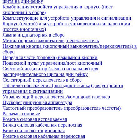
щита на дин-рейку
Комбинация устройств управления в корпусе (пост
кнопочный в сборе)
Комплектующие для устройств управления и сигнализации
Корпус (пустой) для устройств управления и сигнализации
(постов кнопочных)
Лампа индикаторная в сборе
Миниатюрный выключатель, переключатель
Нажимная кнопка (кнопочный выключатель/переключатель) в
сборе
Передняя часть (головка) нажимной кнопки
Подвесной пульт управления/пост кнопочный
Световой индикатор (лампа сигнальная) для
распределительного щита на дин-рейку
Селекторный переключатель в сборе
Табличка обозначения (шильдик-вставка) для устройств
управления и сигнализации
Управляющий переключатель/командоконтроллер
Пускорегулирующая аппаратура
Частотный преобразователь (преобразователь частоты)
Разъемы силовые
Розетка силовая встраиваемая
Вилка силовая кабельная переносная
Вилка силовая стационарная
Розетка силовая кабельная переносная