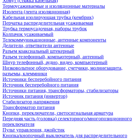
Хомут (стяжка кабельная)
Термоусаживаемые и изоляционные материалы
Изолента (лента изоляционная)
Кабельная изолирующая трубка (кембрик)
Перчатка распределительная усаживаемая
Трубка термоусадочная, наборы трубок
Колпачок усаживаемый
Телекоммуникационные, антенные компоненты
Делители, ответвители антенные
Разъем коаксиальный штекерный
Разъем телефонный, компьютерный, антенный
Шнур телефонный, аудио, видео, компьютерный
Низковольтное оборудование, счетчики, молниезащита,
разъемы, клеммники
Источники бесперебойного питания
Источник бесперебойного питания
Источники питания, трансформаторы, стабилизаторы
Источник питания (инвертор)
Стабилизатор напряжения
Трансформатор питания
Кнопки, переключатели, светосигнальная арматура
Передняя часть (головка) селекторного/многопозиционного
переключателя
Пульт управления, джойстик
Кнопка/кнопочный выключатель для распределительного