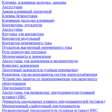
Клеммы, клеммные колодки, зажимы
Аксессуары
Зажим клеммный проходной
Клемма безвинтовая
Клеммник (колодка клеммная)
Контакторы, пускатели
Аксессуары
Катушка для контактора
Контактор модульный
Контактор переменного тока
Пускатель магнитный переменного тока
Реле перегрузки тепловое
Молниезащита и заземление
Аксессуары для заземления и молниеотвода
Комплект заземления
Ленточный заземлитель (гибкая перемычка)
Разрядник для молниезащиты систем энергоснабжения
Устройство защиты от перенапряжения для оконечного
оборудования
Предохранители
Аксессуары для низковольт. предохранителя (плавкой
вставки) HRC
Держатель продольных плавких предохранителей (вставок)
Миниатюрный слаботочный предохранитель
Низковольтный предохранитель (плавкая вставка) HRC