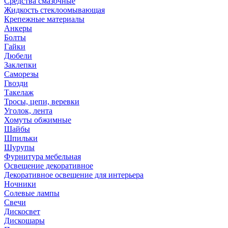
Средства смазочные
Жидкость стеклоомывающая
Крепежные материалы
Анкеры
Болты
Гайки
Дюбели
Заклепки
Саморезы
Гвозди
Такелаж
Тросы, цепи, веревки
Уголок, лента
Хомуты обжимные
Шайбы
Шпильки
Шурупы
Фурнитура мебельная
Освещение декоративное
Декоративное освещение для интерьера
Ночники
Солевые лампы
Свечи
Дискосвет
Дискошары