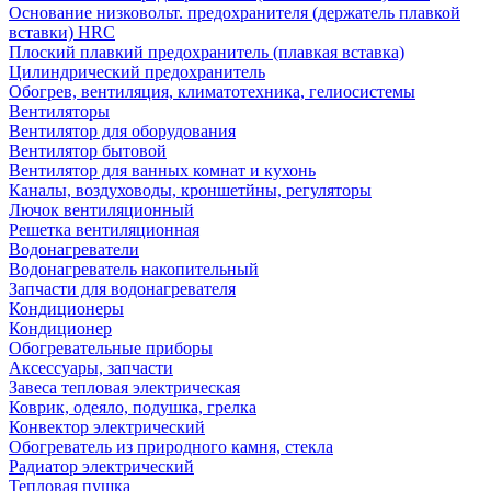
Основание низковольт. предохранителя (держатель плавкой
вставки) HRC
Плоский плавкий предохранитель (плавкая вставка)
Цилиндрический предохранитель
Обогрев, вентиляция, климатотехника, гелиосистемы
Вентиляторы
Вентилятор для оборудования
Вентилятор бытовой
Вентилятор для ванных комнат и кухонь
Каналы, воздуховоды, кроншетйны, регуляторы
Лючок вентиляционный
Решетка вентиляционная
Водонагреватели
Водонагреватель накопительный
Запчасти для водонагревателя
Кондиционеры
Кондиционер
Обогревательные приборы
Аксессуары, запчасти
Завеса тепловая электрическая
Коврик, одеяло, подушка, грелка
Конвектор электрический
Обогреватель из природного камня, стекла
Радиатор электрический
Тепловая пушка