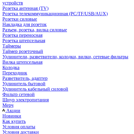
устройств
Розетка антенная (TV)
Розетка телекоммуникационная (PC/TF/USB/AUX)
Розетки силовые
Накладка для розеток
Разъем, розетка, вилка силовые
Розетка переносная
Розетка штепсельная
Таймеры
Таймер розеточный
Удлинители, разветвители, колодки, вилки, сетевые фильтры
Вилка штепсельная
Колодка
Переходник
Разветвитель, адаптер
Удлинитель бытовой
Удлинитель кабельный силовой
Фильтр сетевой
Шнур электропитания
Мерч
Акции
Новинки
Как купить
Условия оплаты
Условия доставки