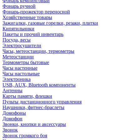
Фонарь кемпинговый
Фонарь ручной
Фонарь-прожектор переносной
Хозяйственные товары
Зажигалки, газовые горелки, резаки, плитки
Кипятильники
Пакеты и прочий инвентарь
Посуда, весы
Электросушители
Часы, метеостанции, термометры
Метеостанции
Термометры бытовые
Часы настенные
Часы настольные
Электроника
USB, AUX, Bluetooth компоненты
Антенны
Карты памяти, флешки
Пульты дистанционного управления
Наушники, фитнес-браслеты
Домофоны
Домофон
Звонки, кнопки и аксессуары
Звонок
Звонок громкого боя