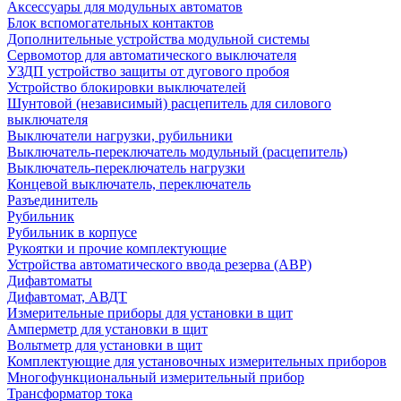
Аксессуары для модульных автоматов
Блок вспомогательных контактов
Дополнительные устройства модульной системы
Сервомотор для автоматического выключателя
УЗДП устройство защиты от дугового пробоя
Устройство блокировки выключателей
Шунтовой (независимый) расцепитель для силового
выключателя
Выключатели нагрузки, рубильники
Выключатель-переключатель модульный (расцепитель)
Выключатель-переключатель нагрузки
Концевой выключатель, переключатель
Разъединитель
Рубильник
Рубильник в корпусе
Рукоятки и прочие комплектующие
Устройства автоматического ввода резерва (АВР)
Дифавтоматы
Дифавтомат, АВДТ
Измерительные приборы для установки в щит
Амперметр для установки в щит
Вольтметр для установки в щит
Комплектующие для установочных измерительных приборов
Многофункциональный измерительный прибор
Трансформатор тока