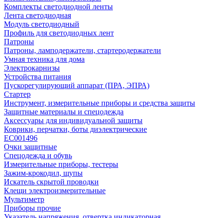
Комплекты светодиодной ленты
Лента светодиодная
Модуль светодиодный
Профиль для светодиодных лент
Патроны
Патроны, ламподержатели, стартеродержатели
Умная техника для дома
Электрокарнизы
Устройства питания
Пускорегулирующий аппарат (ПРА, ЭПРА)
Стартер
Инструмент, измерительные приборы и средства защиты
Защитные материалы и спецодежда
Аксессуары для индивидуальной защиты
Коврики, перчатки, боты диэлектрические
EC001496
Очки защитные
Спецодежда и обувь
Измерительные приборы, тестеры
Зажим-крокодил, щупы
Искатель скрытой проводки
Клещи электроизмерительные
Мультиметр
Приборы прочие
Указатель напряжения, отвертка индикаторная