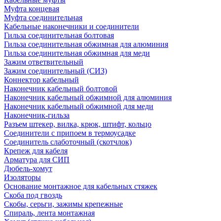
Муфта концевая
Муфта соединительная
Кабельные наконечники и соединители
Гильза соединительная болтовая
Гильза соединительная обжимная для алюминия
Гильза соединительная обжимная для меди
Зажим ответвительный
Зажим соединительный (СИЗ)
Коннектор кабельный
Наконечник кабельный болтовой
Наконечник кабельный обжимной для алюминия
Наконечник кабельный обжимной для меди
Наконечник-гильза
Разъем штекер, вилка, крюк, штифт, кольцо
Соединители с припоем в термоусадке
Соединитель слаботочный (скотчлок)
Крепеж для кабеля
Арматура для СИП
Дюбель-хомут
Изоляторы
Основание монтажное для кабельных стяжек
Скоба под гвоздь
Скобы, серьги, зажимы крепежные
Спираль, лента монтажная