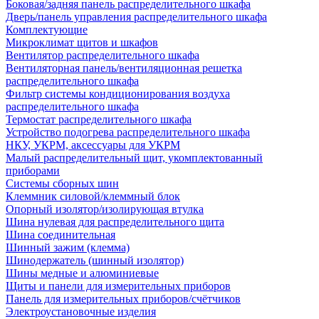
Боковая/задняя панель распределительного шкафа
Дверь/панель управления распределительного шкафа
Комплектующие
Микроклимат щитов и шкафов
Вентилятор распределительного шкафа
Вентиляторная панель/вентиляционная решетка
распределительного шкафа
Фильтр системы кондиционирования воздуха
распределительного шкафа
Термостат распределительного шкафа
Устройство подогрева распределительного шкафа
НКУ, УКРМ, аксессуары для УКРМ
Малый распределительный щит, укомплектованный
приборами
Системы сборных шин
Клеммник силовой/клеммный блок
Опорный изолятор/изолирующая втулка
Шина нулевая для распределительного щита
Шина соединительная
Шинный зажим (клемма)
Шинодержатель (шинный изолятор)
Шины медные и алюминиевые
Щиты и панели для измерительных приборов
Панель для измерительных приборов/счётчиков
Электроустановочные изделия