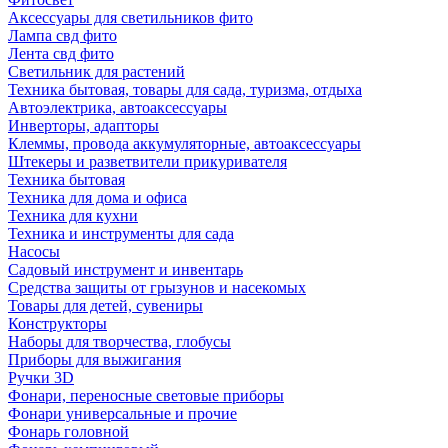
Аксессуары для светильников фито
Лампа свд фито
Лента свд фито
Светильник для растений
Техника бытовая, товары для сада, туризма, отдыха
Автоэлектрика, автоаксессуары
Инверторы, адапторы
Клеммы, провода аккумуляторные, автоаксессуары
Штекеры и разветвители прикуривателя
Техника бытовая
Техника для дома и офиса
Техника для кухни
Техника и инструменты для сада
Насосы
Садовый инструмент и инвентарь
Средства защиты от грызунов и насекомых
Товары для детей, сувениры
Конструкторы
Наборы для творчества, глобусы
Приборы для выжигания
Ручки 3D
Фонари, переносные световые приборы
Фонари универсальные и прочие
Фонарь головной