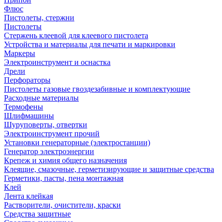
Флюс
Пистолеты, стержни
Пистолеты
Стержень клеевой для клеевого пистолета
Устройства и материалы для печати и маркировки
Маркеры
Электроинструмент и оснастка
Дрели
Перфораторы
Пистолеты газовые гвоздезабивные и комплектующие
Расходные материалы
Термофены
Шлифмашины
Шуруповерты, отвертки
Электроинструмент прочий
Установки генераторные (электростанции)
Генератор электроэнергии
Крепеж и химия общего назначения
Клеящие, смазочные, герметизирующие и защитные средства
Герметики, пасты, пена монтажная
Клей
Лента клейкая
Растворители, очистители, краски
Средства защитные