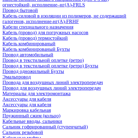
огнестойкий, исполнение–нг(А)-FRLS
Провод бытовой
Кабель силовой в изоляции из полимеров, не содержащий
галогенов, исполнение-нг(А)-FRHF
Кабели специального назначения
Кабель (провод) для погружных насосов
Кабель (провод) термостойкий
Кабель комбинированый
Кабель комбинированый Бухты
Провод автомобильный
Провод в текстильной оплетке (ретро)
Провод в текстильной оплетке (ретро) Бухты
Провод одножильный Бухты
Эмальпровод
Провода для воздушных линий электропередач
Провод для воздушных линий электропередач
Материалы для электромонтажа
Аксессуары для кабеля
Аксессуары для кабеля
Маркировка кабельная
Пружинный сжим (кольцо)
Кабельные вводы, сальники
Сальник гофрированный (ступенчатый)
Сальник резьбовой
Кабельные муфты