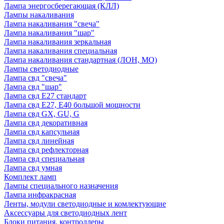
Лампа энергосберегающая (КЛЛ)
Лампы накаливания
Лампа накаливания "свеча"
Лампа накаливания "шар"
Лампа накаливания зеркальная
Лампа накаливания специальная
Лампа накаливания стандартная (ЛОН, МО)
Лампы светодиодные
Лампа свд "свеча"
Лампа свд "шар"
Лампа свд E27 стандарт
Лампа свд E27, Е40 большой мощности
Лампа свд GX, GU, G
Лампа свд декоративная
Лампа свд капсульная
Лампа свд линейная
Лампа свд рефлекторная
Лампа свд специальная
Лампа свд умная
Комплект ламп
Лампы специального назначения
Лампа инфракрасная
Ленты, модули светодиодные и комлектующие
Аксессуары для светодиодных лент
Блоки питания, контроллеры