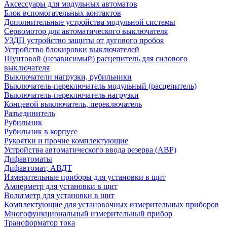
Аксессуары для модульных автоматов
Блок вспомогательных контактов
Дополнительные устройства модульной системы
Сервомотор для автоматического выключателя
УЗДП устройство защиты от дугового пробоя
Устройство блокировки выключателей
Шунтовой (независимый) расцепитель для силового
выключателя
Выключатели нагрузки, рубильники
Выключатель-переключатель модульный (расцепитель)
Выключатель-переключатель нагрузки
Концевой выключатель, переключатель
Разъединитель
Рубильник
Рубильник в корпусе
Рукоятки и прочие комплектующие
Устройства автоматического ввода резерва (АВР)
Дифавтоматы
Дифавтомат, АВДТ
Измерительные приборы для установки в щит
Амперметр для установки в щит
Вольтметр для установки в щит
Комплектующие для установочных измерительных приборов
Многофункциональный измерительный прибор
Трансформатор тока