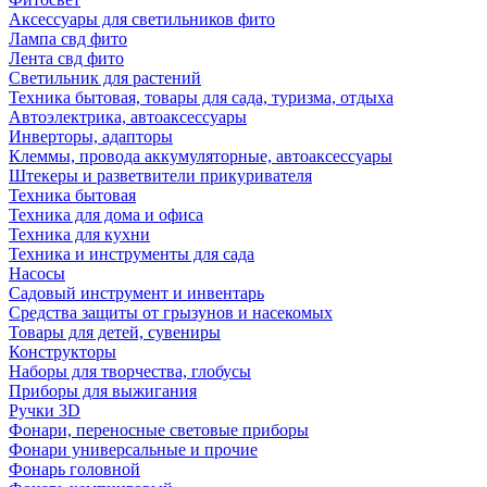
Аксессуары для светильников фито
Лампа свд фито
Лента свд фито
Светильник для растений
Техника бытовая, товары для сада, туризма, отдыха
Автоэлектрика, автоаксессуары
Инверторы, адапторы
Клеммы, провода аккумуляторные, автоаксессуары
Штекеры и разветвители прикуривателя
Техника бытовая
Техника для дома и офиса
Техника для кухни
Техника и инструменты для сада
Насосы
Садовый инструмент и инвентарь
Средства защиты от грызунов и насекомых
Товары для детей, сувениры
Конструкторы
Наборы для творчества, глобусы
Приборы для выжигания
Ручки 3D
Фонари, переносные световые приборы
Фонари универсальные и прочие
Фонарь головной