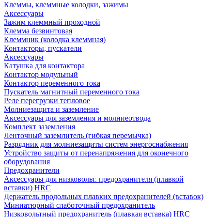
Клеммы, клеммные колодки, зажимы
Аксессуары
Зажим клеммный проходной
Клемма безвинтовая
Клеммник (колодка клеммная)
Контакторы, пускатели
Аксессуары
Катушка для контактора
Контактор модульный
Контактор переменного тока
Пускатель магнитный переменного тока
Реле перегрузки тепловое
Молниезащита и заземление
Аксессуары для заземления и молниеотвода
Комплект заземления
Ленточный заземлитель (гибкая перемычка)
Разрядник для молниезащиты систем энергоснабжения
Устройство защиты от перенапряжения для оконечного
оборудования
Предохранители
Аксессуары для низковольт. предохранителя (плавкой
вставки) HRC
Держатель продольных плавких предохранителей (вставок)
Миниатюрный слаботочный предохранитель
Низковольтный предохранитель (плавкая вставка) HRC