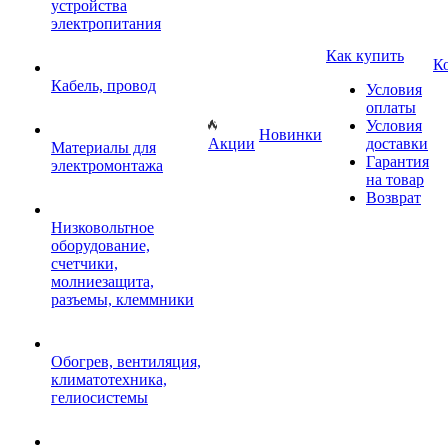
устройства
электропитания
Как купить
К
Кабель, провод
Условия
оплаты
Условия
Новинки
Акции
доставки
Материалы для
Гарантия
электромонтажа
на товар
Возврат
Низковольтное
оборудование,
счетчики,
молниезащита,
разъемы, клеммники
Обогрев, вентиляция,
климатотехника,
гелиосистемы