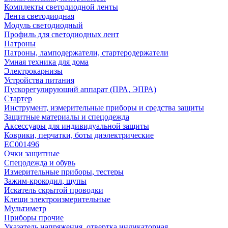
Комплекты светодиодной ленты
Лента светодиодная
Модуль светодиодный
Профиль для светодиодных лент
Патроны
Патроны, ламподержатели, стартеродержатели
Умная техника для дома
Электрокарнизы
Устройства питания
Пускорегулирующий аппарат (ПРА, ЭПРА)
Стартер
Инструмент, измерительные приборы и средства защиты
Защитные материалы и спецодежда
Аксессуары для индивидуальной защиты
Коврики, перчатки, боты диэлектрические
EC001496
Очки защитные
Спецодежда и обувь
Измерительные приборы, тестеры
Зажим-крокодил, щупы
Искатель скрытой проводки
Клещи электроизмерительные
Мультиметр
Приборы прочие
Указатель напряжения, отвертка индикаторная