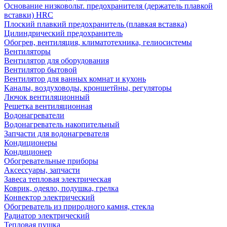
Основание низковольт. предохранителя (держатель плавкой
вставки) HRC
Плоский плавкий предохранитель (плавкая вставка)
Цилиндрический предохранитель
Обогрев, вентиляция, климатотехника, гелиосистемы
Вентиляторы
Вентилятор для оборудования
Вентилятор бытовой
Вентилятор для ванных комнат и кухонь
Каналы, воздуховоды, кроншетйны, регуляторы
Лючок вентиляционный
Решетка вентиляционная
Водонагреватели
Водонагреватель накопительный
Запчасти для водонагревателя
Кондиционеры
Кондиционер
Обогревательные приборы
Аксессуары, запчасти
Завеса тепловая электрическая
Коврик, одеяло, подушка, грелка
Конвектор электрический
Обогреватель из природного камня, стекла
Радиатор электрический
Тепловая пушка