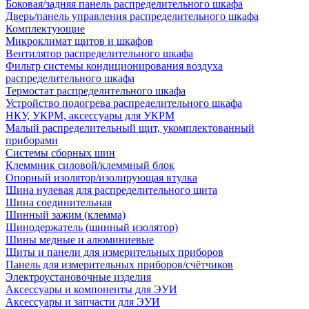
Боковая/задняя панель распределительного шкафа
Дверь/панель управления распределительного шкафа
Комплектующие
Микроклимат щитов и шкафов
Вентилятор распределительного шкафа
Фильтр системы кондиционирования воздуха
распределительного шкафа
Термостат распределительного шкафа
Устройство подогрева распределительного шкафа
НКУ, УКРМ, аксессуары для УКРМ
Малый распределительный щит, укомплектованный
приборами
Системы сборных шин
Клеммник силовой/клеммный блок
Опорный изолятор/изолирующая втулка
Шина нулевая для распределительного щита
Шина соединительная
Шинный зажим (клемма)
Шинодержатель (шинный изолятор)
Шины медные и алюминиевые
Щиты и панели для измерительных приборов
Панель для измерительных приборов/счётчиков
Электроустановочные изделия
Аксессуары и компоненты для ЭУИ
Аксессуары и запчасти для ЭУИ