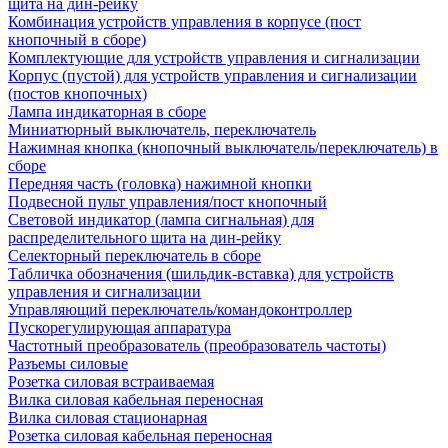
щита на дин-рейку
Комбинация устройств управления в корпусе (пост
кнопочный в сборе)
Комплектующие для устройств управления и сигнализации
Корпус (пустой) для устройств управления и сигнализации
(постов кнопочных)
Лампа индикаторная в сборе
Миниатюрный выключатель, переключатель
Нажимная кнопка (кнопочный выключатель/переключатель) в
сборе
Передняя часть (головка) нажимной кнопки
Подвесной пульт управления/пост кнопочный
Световой индикатор (лампа сигнальная) для
распределительного щита на дин-рейку
Селекторный переключатель в сборе
Табличка обозначения (шильдик-вставка) для устройств
управления и сигнализации
Управляющий переключатель/командоконтроллер
Пускорегулирующая аппаратура
Частотный преобразователь (преобразователь частоты)
Разъемы силовые
Розетка силовая встраиваемая
Вилка силовая кабельная переносная
Вилка силовая стационарная
Розетка силовая кабельная переносная