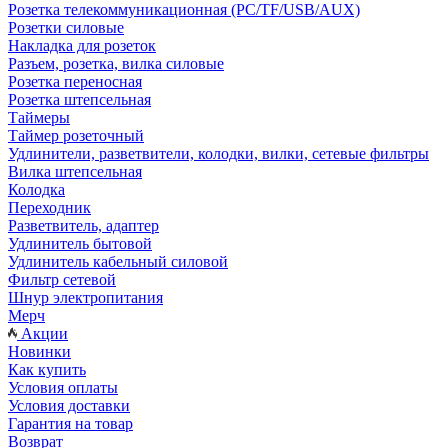
Розетка телекоммуникационная (PC/TF/USB/AUX)
Розетки силовые
Накладка для розеток
Разъем, розетка, вилка силовые
Розетка переносная
Розетка штепсельная
Таймеры
Таймер розеточный
Удлинители, разветвители, колодки, вилки, сетевые фильтры
Вилка штепсельная
Колодка
Переходник
Разветвитель, адаптер
Удлинитель бытовой
Удлинитель кабельный силовой
Фильтр сетевой
Шнур электропитания
Мерч
Акции
Новинки
Как купить
Условия оплаты
Условия доставки
Гарантия на товар
Возврат