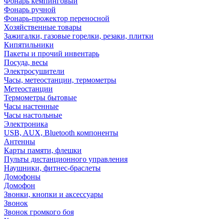
Фонарь кемпинговый
Фонарь ручной
Фонарь-прожектор переносной
Хозяйственные товары
Зажигалки, газовые горелки, резаки, плитки
Кипятильники
Пакеты и прочий инвентарь
Посуда, весы
Электросушители
Часы, метеостанции, термометры
Метеостанции
Термометры бытовые
Часы настенные
Часы настольные
Электроника
USB, AUX, Bluetooth компоненты
Антенны
Карты памяти, флешки
Пульты дистанционного управления
Наушники, фитнес-браслеты
Домофоны
Домофон
Звонки, кнопки и аксессуары
Звонок
Звонок громкого боя