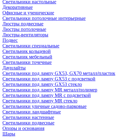
Светильники настольные
Декоративные
Офисные и ученические
Светильники потолочные интерьерные
Люстры подвесные
Люстры потолочные
Люстры-вентиляторы
Подвес
Светильники специальные
Светильник кольцевой
Светильник мебельный
Светильники точечные
Даунлайты
Светильники под лампу GX53, GX70 металл/пластик
Светильники под лампу GX53 с подсветкой
Светильники под лампу GX53 стекло
Светильники под лампу MR металл/полимер
Светильники под лампу MR с подсветкой
Светильники под лампу MR стекло
Светильники уличные садово-парковые
Светильники ландшафтные
Светильники настенные
Светильники подвесные
Опоры и основания
Шары