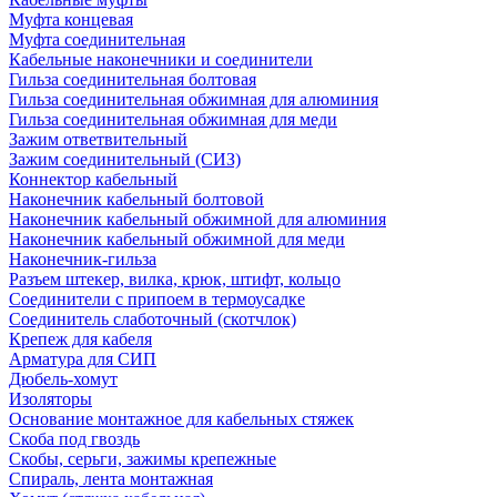
Муфта концевая
Муфта соединительная
Кабельные наконечники и соединители
Гильза соединительная болтовая
Гильза соединительная обжимная для алюминия
Гильза соединительная обжимная для меди
Зажим ответвительный
Зажим соединительный (СИЗ)
Коннектор кабельный
Наконечник кабельный болтовой
Наконечник кабельный обжимной для алюминия
Наконечник кабельный обжимной для меди
Наконечник-гильза
Разъем штекер, вилка, крюк, штифт, кольцо
Соединители с припоем в термоусадке
Соединитель слаботочный (скотчлок)
Крепеж для кабеля
Арматура для СИП
Дюбель-хомут
Изоляторы
Основание монтажное для кабельных стяжек
Скоба под гвоздь
Скобы, серьги, зажимы крепежные
Спираль, лента монтажная