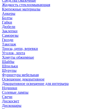
Средства смазочные
Жидкость стеклоомывающая
Крепежные материалы
Анкеры
Болты
Гайки
Дюбели
Заклепки
Саморезы
Гвозди
Такелаж
Тросы, цепи, веревки
Уголок, лента
Хомуты обжимные
Шайбы
Шпильки
Шурупы
Фурнитура мебельная
Освещение декоративное
Декоративное освещение для интерьера
Ночники
Солевые лампы
Свечи
Дискосвет
Дискошары