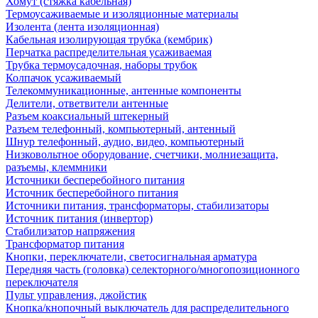
Хомут (стяжка кабельная)
Термоусаживаемые и изоляционные материалы
Изолента (лента изоляционная)
Кабельная изолирующая трубка (кембрик)
Перчатка распределительная усаживаемая
Трубка термоусадочная, наборы трубок
Колпачок усаживаемый
Телекоммуникационные, антенные компоненты
Делители, ответвители антенные
Разъем коаксиальный штекерный
Разъем телефонный, компьютерный, антенный
Шнур телефонный, аудио, видео, компьютерный
Низковольтное оборудование, счетчики, молниезащита,
разъемы, клеммники
Источники бесперебойного питания
Источник бесперебойного питания
Источники питания, трансформаторы, стабилизаторы
Источник питания (инвертор)
Стабилизатор напряжения
Трансформатор питания
Кнопки, переключатели, светосигнальная арматура
Передняя часть (головка) селекторного/многопозиционного
переключателя
Пульт управления, джойстик
Кнопка/кнопочный выключатель для распределительного