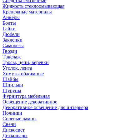
Средства смазочные
Жидкость стеклоомывающая
Крепежные материалы
Анкеры
Болты
Гайки
Дюбели
Заклепки
Саморезы
Гвозди
Такелаж
Тросы, цепи, веревки
Уголок, лента
Хомуты обжимные
Шайбы
Шпильки
Шурупы
Фурнитура мебельная
Освещение декоративное
Декоративное освещение для интерьера
Ночники
Солевые лампы
Свечи
Дискосвет
Дискошары