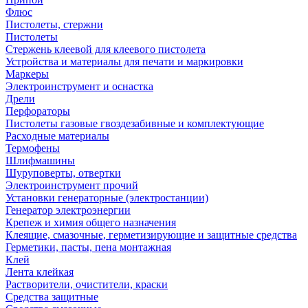
Флюс
Пистолеты, стержни
Пистолеты
Стержень клеевой для клеевого пистолета
Устройства и материалы для печати и маркировки
Маркеры
Электроинструмент и оснастка
Дрели
Перфораторы
Пистолеты газовые гвоздезабивные и комплектующие
Расходные материалы
Термофены
Шлифмашины
Шуруповерты, отвертки
Электроинструмент прочий
Установки генераторные (электростанции)
Генератор электроэнергии
Крепеж и химия общего назначения
Клеящие, смазочные, герметизирующие и защитные средства
Герметики, пасты, пена монтажная
Клей
Лента клейкая
Растворители, очистители, краски
Средства защитные