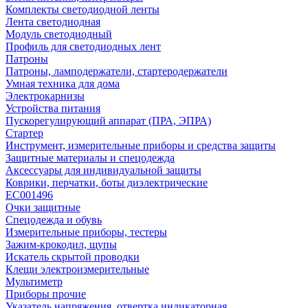
Комплекты светодиодной ленты
Лента светодиодная
Модуль светодиодный
Профиль для светодиодных лент
Патроны
Патроны, ламподержатели, стартеродержатели
Умная техника для дома
Электрокарнизы
Устройства питания
Пускорегулирующий аппарат (ПРА, ЭПРА)
Стартер
Инструмент, измерительные приборы и средства защиты
Защитные материалы и спецодежда
Аксессуары для индивидуальной защиты
Коврики, перчатки, боты диэлектрические
EC001496
Очки защитные
Спецодежда и обувь
Измерительные приборы, тестеры
Зажим-крокодил, щупы
Искатель скрытой проводки
Клещи электроизмерительные
Мультиметр
Приборы прочие
Указатель напряжения, отвертка индикаторная