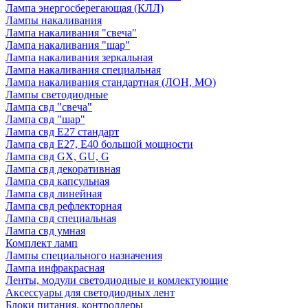
Лампа энергосберегающая (КЛЛ)
Лампы накаливания
Лампа накаливания "свеча"
Лампа накаливания "шар"
Лампа накаливания зеркальная
Лампа накаливания специальная
Лампа накаливания стандартная (ЛОН, МО)
Лампы светодиодные
Лампа свд "свеча"
Лампа свд "шар"
Лампа свд E27 стандарт
Лампа свд E27, Е40 большой мощности
Лампа свд GX, GU, G
Лампа свд декоративная
Лампа свд капсульная
Лампа свд линейная
Лампа свд рефлекторная
Лампа свд специальная
Лампа свд умная
Комплект ламп
Лампы специального назначения
Лампа инфракрасная
Ленты, модули светодиодные и комлектующие
Аксессуары для светодиодных лент
Блоки питания, контроллеры