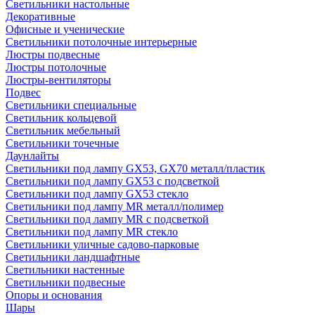
Светильники настольные
Декоративные
Офисные и ученические
Светильники потолочные интерьерные
Люстры подвесные
Люстры потолочные
Люстры-вентиляторы
Подвес
Светильники специальные
Светильник кольцевой
Светильник мебельный
Светильники точечные
Даунлайты
Светильники под лампу GX53, GX70 металл/пластик
Светильники под лампу GX53 с подсветкой
Светильники под лампу GX53 стекло
Светильники под лампу MR металл/полимер
Светильники под лампу MR с подсветкой
Светильники под лампу MR стекло
Светильники уличные садово-парковые
Светильники ландшафтные
Светильники настенные
Светильники подвесные
Опоры и основания
Шары