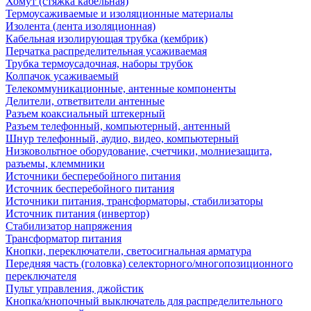
Хомут (стяжка кабельная)
Термоусаживаемые и изоляционные материалы
Изолента (лента изоляционная)
Кабельная изолирующая трубка (кембрик)
Перчатка распределительная усаживаемая
Трубка термоусадочная, наборы трубок
Колпачок усаживаемый
Телекоммуникационные, антенные компоненты
Делители, ответвители антенные
Разъем коаксиальный штекерный
Разъем телефонный, компьютерный, антенный
Шнур телефонный, аудио, видео, компьютерный
Низковольтное оборудование, счетчики, молниезащита,
разъемы, клеммники
Источники бесперебойного питания
Источник бесперебойного питания
Источники питания, трансформаторы, стабилизаторы
Источник питания (инвертор)
Стабилизатор напряжения
Трансформатор питания
Кнопки, переключатели, светосигнальная арматура
Передняя часть (головка) селекторного/многопозиционного
переключателя
Пульт управления, джойстик
Кнопка/кнопочный выключатель для распределительного