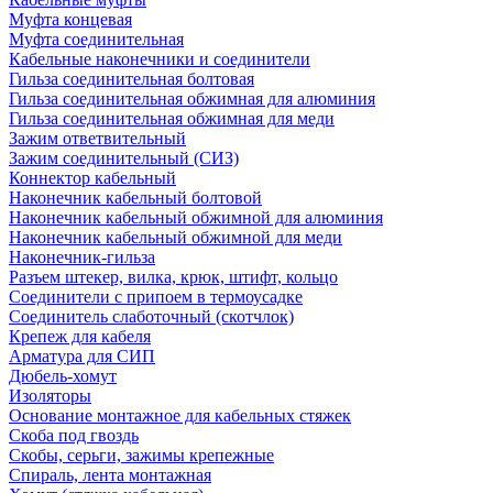
Муфта концевая
Муфта соединительная
Кабельные наконечники и соединители
Гильза соединительная болтовая
Гильза соединительная обжимная для алюминия
Гильза соединительная обжимная для меди
Зажим ответвительный
Зажим соединительный (СИЗ)
Коннектор кабельный
Наконечник кабельный болтовой
Наконечник кабельный обжимной для алюминия
Наконечник кабельный обжимной для меди
Наконечник-гильза
Разъем штекер, вилка, крюк, штифт, кольцо
Соединители с припоем в термоусадке
Соединитель слаботочный (скотчлок)
Крепеж для кабеля
Арматура для СИП
Дюбель-хомут
Изоляторы
Основание монтажное для кабельных стяжек
Скоба под гвоздь
Скобы, серьги, зажимы крепежные
Спираль, лента монтажная