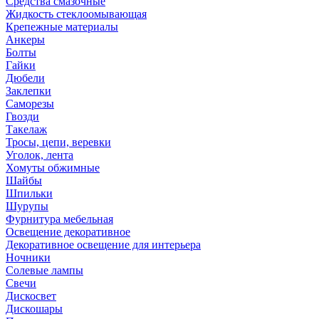
Средства смазочные
Жидкость стеклоомывающая
Крепежные материалы
Анкеры
Болты
Гайки
Дюбели
Заклепки
Саморезы
Гвозди
Такелаж
Тросы, цепи, веревки
Уголок, лента
Хомуты обжимные
Шайбы
Шпильки
Шурупы
Фурнитура мебельная
Освещение декоративное
Декоративное освещение для интерьера
Ночники
Солевые лампы
Свечи
Дискосвет
Дискошары