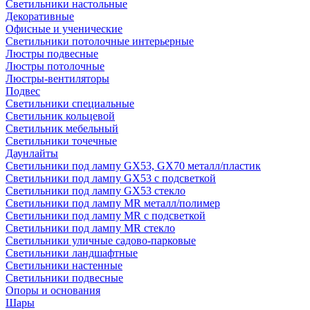
Светильники настольные
Декоративные
Офисные и ученические
Светильники потолочные интерьерные
Люстры подвесные
Люстры потолочные
Люстры-вентиляторы
Подвес
Светильники специальные
Светильник кольцевой
Светильник мебельный
Светильники точечные
Даунлайты
Светильники под лампу GX53, GX70 металл/пластик
Светильники под лампу GX53 с подсветкой
Светильники под лампу GX53 стекло
Светильники под лампу MR металл/полимер
Светильники под лампу MR с подсветкой
Светильники под лампу MR стекло
Светильники уличные садово-парковые
Светильники ландшафтные
Светильники настенные
Светильники подвесные
Опоры и основания
Шары