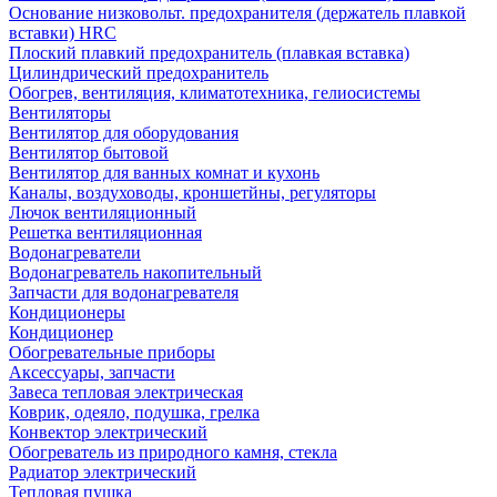
Основание низковольт. предохранителя (держатель плавкой
вставки) HRC
Плоский плавкий предохранитель (плавкая вставка)
Цилиндрический предохранитель
Обогрев, вентиляция, климатотехника, гелиосистемы
Вентиляторы
Вентилятор для оборудования
Вентилятор бытовой
Вентилятор для ванных комнат и кухонь
Каналы, воздуховоды, кроншетйны, регуляторы
Лючок вентиляционный
Решетка вентиляционная
Водонагреватели
Водонагреватель накопительный
Запчасти для водонагревателя
Кондиционеры
Кондиционер
Обогревательные приборы
Аксессуары, запчасти
Завеса тепловая электрическая
Коврик, одеяло, подушка, грелка
Конвектор электрический
Обогреватель из природного камня, стекла
Радиатор электрический
Тепловая пушка