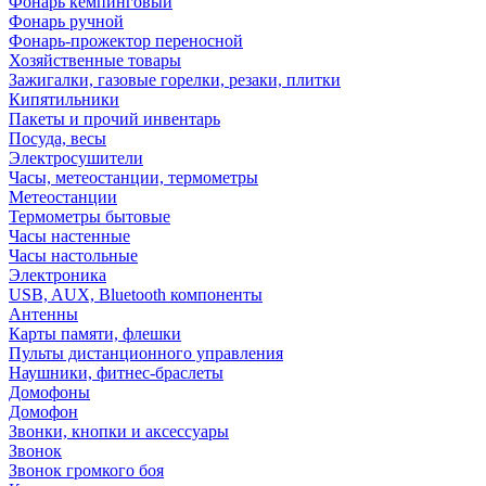
Фонарь кемпинговый
Фонарь ручной
Фонарь-прожектор переносной
Хозяйственные товары
Зажигалки, газовые горелки, резаки, плитки
Кипятильники
Пакеты и прочий инвентарь
Посуда, весы
Электросушители
Часы, метеостанции, термометры
Метеостанции
Термометры бытовые
Часы настенные
Часы настольные
Электроника
USB, AUX, Bluetooth компоненты
Антенны
Карты памяти, флешки
Пульты дистанционного управления
Наушники, фитнес-браслеты
Домофоны
Домофон
Звонки, кнопки и аксессуары
Звонок
Звонок громкого боя