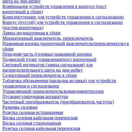
щита на дин-рейку
Комбинация устройств управления в корпусе (пост
кнопочный в сборе)
Комплектующие для устройств управления и сигнализации
Корпус (пустой) для устройств управления и сигнализации
(постов кнопочных)
Лампа индикаторная в сборе
Миниатюрный выключатель, переключатель
Нажимная кнопка (кнопочный выключатель/переключатель) в
сборе
Передняя часть (головка) нажимной кнопки
Подвесной пульт управления/пост кнопочный
Световой индикатор (лампа сигнальная) для
распределительного щита на дин-рейку
Селекторный переключатель в сборе
Табличка обозначения (шильдик-вставка) для устройств
управления и сигнализации
Управляющий переключатель/командоконтроллер
Пускорегулирующая аппаратура
Частотный преобразователь (преобразователь частоты)
Разъемы силовые
Розетка силовая встраиваемая
Вилка силовая кабельная переносная
Вилка силовая стационарная
Розетка силовая кабельная переносная