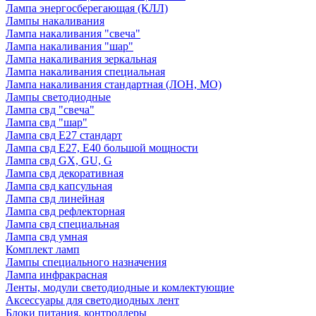
Лампа энергосберегающая (КЛЛ)
Лампы накаливания
Лампа накаливания "свеча"
Лампа накаливания "шар"
Лампа накаливания зеркальная
Лампа накаливания специальная
Лампа накаливания стандартная (ЛОН, МО)
Лампы светодиодные
Лампа свд "свеча"
Лампа свд "шар"
Лампа свд E27 стандарт
Лампа свд E27, Е40 большой мощности
Лампа свд GX, GU, G
Лампа свд декоративная
Лампа свд капсульная
Лампа свд линейная
Лампа свд рефлекторная
Лампа свд специальная
Лампа свд умная
Комплект ламп
Лампы специального назначения
Лампа инфракрасная
Ленты, модули светодиодные и комлектующие
Аксессуары для светодиодных лент
Блоки питания, контроллеры