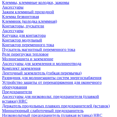
Клеммы, клеммные колодки, зажимы
Аксессуары
Зажим клеммный проходной
Клемма безвинтовая
Клеммник (колодка клеммная)
Контакторы, пускатели
Аксессуары
Катушка для контактора
Контактор модульный
Контактор переменного тока
Пускатель магнитный переменного тока
Реле перегрузки тепловое
Молниезащита и заземление
Аксессуары для заземления и молниеотвода
Комплект заземления
Ленточный заземлитель (гибкая перемычка)
Разрядник для молниезащиты систем энергоснабжения
Устройство защиты от перенапряжения для оконечного
оборудования
Предохранители
Аксессуары для низковольт. предохранителя (плавкой
вставки) HRC
Держатель продольных плавких предохранителей (вставок)
Миниатюрный слаботочный предохранитель
Низковольтный предохранитель (плавкая вставка) HRC