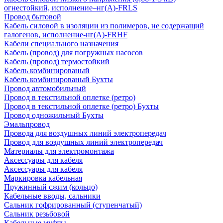
огнестойкий, исполнение–нг(А)-FRLS
Провод бытовой
Кабель силовой в изоляции из полимеров, не содержащий
галогенов, исполнение-нг(А)-FRHF
Кабели специального назначения
Кабель (провод) для погружных насосов
Кабель (провод) термостойкий
Кабель комбинированый
Кабель комбинированый Бухты
Провод автомобильный
Провод в текстильной оплетке (ретро)
Провод в текстильной оплетке (ретро) Бухты
Провод одножильный Бухты
Эмальпровод
Провода для воздушных линий электропередач
Провод для воздушных линий электропередач
Материалы для электромонтажа
Аксессуары для кабеля
Аксессуары для кабеля
Маркировка кабельная
Пружинный сжим (кольцо)
Кабельные вводы, сальники
Сальник гофрированный (ступенчатый)
Сальник резьбовой
Кабельные муфты