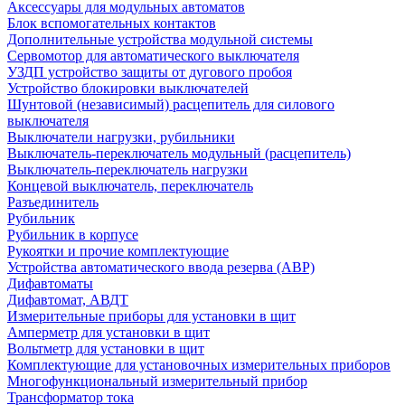
Аксессуары для модульных автоматов
Блок вспомогательных контактов
Дополнительные устройства модульной системы
Сервомотор для автоматического выключателя
УЗДП устройство защиты от дугового пробоя
Устройство блокировки выключателей
Шунтовой (независимый) расцепитель для силового
выключателя
Выключатели нагрузки, рубильники
Выключатель-переключатель модульный (расцепитель)
Выключатель-переключатель нагрузки
Концевой выключатель, переключатель
Разъединитель
Рубильник
Рубильник в корпусе
Рукоятки и прочие комплектующие
Устройства автоматического ввода резерва (АВР)
Дифавтоматы
Дифавтомат, АВДТ
Измерительные приборы для установки в щит
Амперметр для установки в щит
Вольтметр для установки в щит
Комплектующие для установочных измерительных приборов
Многофункциональный измерительный прибор
Трансформатор тока