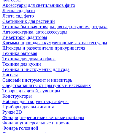
Аксессуары для светильников фито
Лампа свд фито
Лента свд фито
Светильник для растений
Техника бытовая, товары для сада, туризма, отдыха
Автоэлектрика, автоаксессуары
Инверторы, адапторы
Клеммы, провода аккумуляторные, автоаксессуары
Штекеры и разветвители прикуривателя
Техника бытовая
Техника для дома и офиса
Техника для кухни
Техника и инструменты для сада
Насосы
Садовый инструмент и инвентарь
Средства защиты от грызунов и насекомых
Товары для детей, сувениры
Конструкторы
Наборы для творчества, глобусы
Приборы для выжигания
Ручки 3D
Фонари, переносные световые приборы
Фонари универсальные и прочие
Фонарь головной