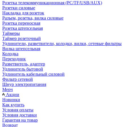
Розетка телекоммуникационная (PC/TF/USB/AUX)
Розетки силовые
Накладка для розеток
Разъем, розетка, вилка силовые
Розетка переносная
Розетка штепсельная
Таймеры
Таймер розеточный
Удлинители, разветвители, колодки, вилки, сетевые фильтры
Вилка штепсельная
Колодка
Переходник
Разветвитель, адаптер
Удлинитель бытовой
Удлинитель кабельный силовой
Фильтр сетевой
Шнур электропитания
Мерч
Акции
Новинки
Как купить
Условия оплаты
Условия доставки
Гарантия на товар
Возврат