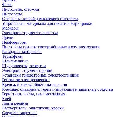
Флюс
Пистолеты, стержни
Пистолеты
Стержень клеевой для клеевого пистолета
Устройства и материалы для печати и маркировки
Маркеры
Электроинструмент и оснастка
Дрели
Перфораторы
Пистолеты газовые гвоздезабивные и комплектующие
Расходные материалы
Термофены
Шлифмашины
Шуруповерты, отвертки
Электроинструмент прочий
Установки генераторные (электростанции)
Генератор электроэнергии
Крепеж и химия общего назначения
Клеящие, смазочные, герметизирующие и защитные средства
Герметики, пасты, пена монтажная
Клей
Лента клейкая
Растворители, очистители, краски
Средства защитные