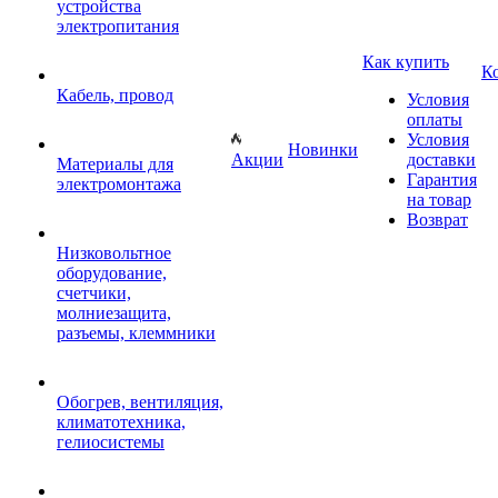
устройства
электропитания
Как купить
К
Кабель, провод
Условия
оплаты
Условия
Новинки
Акции
доставки
Материалы для
Гарантия
электромонтажа
на товар
Возврат
Низковольтное
оборудование,
счетчики,
молниезащита,
разъемы, клеммники
Обогрев, вентиляция,
климатотехника,
гелиосистемы