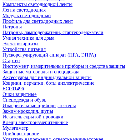
Комплекты светодиодной ленты
Лента светодиодная
Модуль светодиодный
Профиль для светодиодных лент
Патроны
Патроны, ламподержатели, стартеродержатели
Умная техника для дома
Электрокарнизы
Устройства питания
Пускорегулирующий аппарат (ПРА, ЭПРА)
Стартер
Инструмент, измерительные приборы и средства защиты
Защитные материалы и спецодежда
Аксессуары для индивидуальной защиты
Коврики, перчатки, боты диэлектрические
EC001496
Очки защитные
Спецодежда и обувь
Измерительные приборы, тестеры
Зажим-крокодил, щупы
Искатель скрытой проводки
Клещи электроизмерительные
Мультиметр
Приборы прочие
Указатель напряжения, отвертка индикаторная