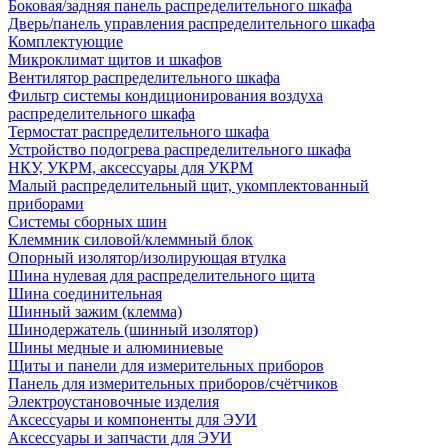
Боковая/задняя панель распределительного шкафа
Дверь/панель управления распределительного шкафа
Комплектующие
Микроклимат щитов и шкафов
Вентилятор распределительного шкафа
Фильтр системы кондиционирования воздуха
распределительного шкафа
Термостат распределительного шкафа
Устройство подогрева распределительного шкафа
НКУ, УКРМ, аксессуары для УКРМ
Малый распределительный щит, укомплектованный
приборами
Системы сборных шин
Клеммник силовой/клеммный блок
Опорный изолятор/изолирующая втулка
Шина нулевая для распределительного щита
Шина соединительная
Шинный зажим (клемма)
Шинодержатель (шинный изолятор)
Шины медные и алюминиевые
Щиты и панели для измерительных приборов
Панель для измерительных приборов/счётчиков
Электроустановочные изделия
Аксессуары и компоненты для ЭУИ
Аксессуары и запчасти для ЭУИ