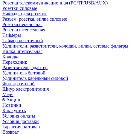
Розетка телекоммуникационная (PC/TF/USB/AUX)
Розетки силовые
Накладка для розеток
Разъем, розетка, вилка силовые
Розетка переносная
Розетка штепсельная
Таймеры
Таймер розеточный
Удлинители, разветвители, колодки, вилки, сетевые фильтры
Вилка штепсельная
Колодка
Переходник
Разветвитель, адаптер
Удлинитель бытовой
Удлинитель кабельный силовой
Фильтр сетевой
Шнур электропитания
Мерч
Акции
Новинки
Как купить
Условия оплаты
Условия доставки
Гарантия на товар
Возврат