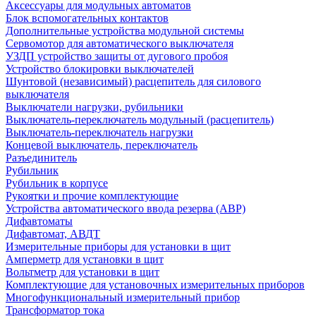
Аксессуары для модульных автоматов
Блок вспомогательных контактов
Дополнительные устройства модульной системы
Сервомотор для автоматического выключателя
УЗДП устройство защиты от дугового пробоя
Устройство блокировки выключателей
Шунтовой (независимый) расцепитель для силового
выключателя
Выключатели нагрузки, рубильники
Выключатель-переключатель модульный (расцепитель)
Выключатель-переключатель нагрузки
Концевой выключатель, переключатель
Разъединитель
Рубильник
Рубильник в корпусе
Рукоятки и прочие комплектующие
Устройства автоматического ввода резерва (АВР)
Дифавтоматы
Дифавтомат, АВДТ
Измерительные приборы для установки в щит
Амперметр для установки в щит
Вольтметр для установки в щит
Комплектующие для установочных измерительных приборов
Многофункциональный измерительный прибор
Трансформатор тока