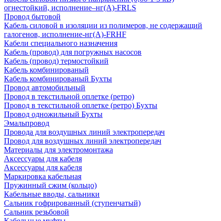
огнестойкий, исполнение–нг(А)-FRLS
Провод бытовой
Кабель силовой в изоляции из полимеров, не содержащий
галогенов, исполнение-нг(А)-FRHF
Кабели специального назначения
Кабель (провод) для погружных насосов
Кабель (провод) термостойкий
Кабель комбинированый
Кабель комбинированый Бухты
Провод автомобильный
Провод в текстильной оплетке (ретро)
Провод в текстильной оплетке (ретро) Бухты
Провод одножильный Бухты
Эмальпровод
Провода для воздушных линий электропередач
Провод для воздушных линий электропередач
Материалы для электромонтажа
Аксессуары для кабеля
Аксессуары для кабеля
Маркировка кабельная
Пружинный сжим (кольцо)
Кабельные вводы, сальники
Сальник гофрированный (ступенчатый)
Сальник резьбовой
Кабельные муфты