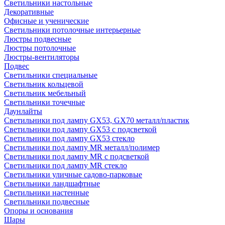
Светильники настольные
Декоративные
Офисные и ученические
Светильники потолочные интерьерные
Люстры подвесные
Люстры потолочные
Люстры-вентиляторы
Подвес
Светильники специальные
Светильник кольцевой
Светильник мебельный
Светильники точечные
Даунлайты
Светильники под лампу GX53, GX70 металл/пластик
Светильники под лампу GX53 с подсветкой
Светильники под лампу GX53 стекло
Светильники под лампу MR металл/полимер
Светильники под лампу MR с подсветкой
Светильники под лампу MR стекло
Светильники уличные садово-парковые
Светильники ландшафтные
Светильники настенные
Светильники подвесные
Опоры и основания
Шары