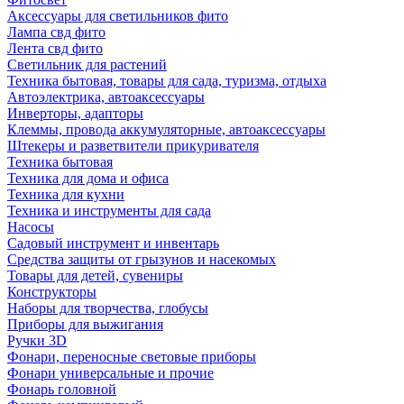
Аксессуары для светильников фито
Лампа свд фито
Лента свд фито
Светильник для растений
Техника бытовая, товары для сада, туризма, отдыха
Автоэлектрика, автоаксессуары
Инверторы, адапторы
Клеммы, провода аккумуляторные, автоаксессуары
Штекеры и разветвители прикуривателя
Техника бытовая
Техника для дома и офиса
Техника для кухни
Техника и инструменты для сада
Насосы
Садовый инструмент и инвентарь
Средства защиты от грызунов и насекомых
Товары для детей, сувениры
Конструкторы
Наборы для творчества, глобусы
Приборы для выжигания
Ручки 3D
Фонари, переносные световые приборы
Фонари универсальные и прочие
Фонарь головной