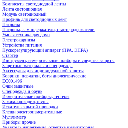
Комплекты светодиодной ленты
Лента светодиодная
Модуль светодиодный
Профиль для светодиодных лент
Патроны
Патроны, ламподержатели, стартеродержатели
Умная техника для дома
Электрокарнизы
Устройства питания
Пускорегулирующий аппарат (ПРА, ЭПРА)
Стартер
Инструмент, измерительные приборы и средства защиты
Защитные материалы и спецодежда
Аксессуары для индивидуальной защиты
Коврики, перчатки, боты диэлектрические
EC001496
Очки защитные
Спецодежда и обувь
Измерительные приборы, тестеры
Зажим-крокодил, щупы
Искатель скрытой проводки
Клещи электроизмерительные
Мультиметр
Приборы прочие
Указатель напряжения, отвертка индикаторная