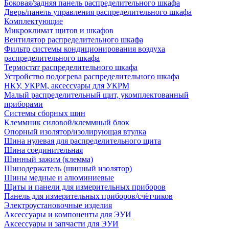
Боковая/задняя панель распределительного шкафа
Дверь/панель управления распределительного шкафа
Комплектующие
Микроклимат щитов и шкафов
Вентилятор распределительного шкафа
Фильтр системы кондиционирования воздуха
распределительного шкафа
Термостат распределительного шкафа
Устройство подогрева распределительного шкафа
НКУ, УКРМ, аксессуары для УКРМ
Малый распределительный щит, укомплектованный
приборами
Системы сборных шин
Клеммник силовой/клеммный блок
Опорный изолятор/изолирующая втулка
Шина нулевая для распределительного щита
Шина соединительная
Шинный зажим (клемма)
Шинодержатель (шинный изолятор)
Шины медные и алюминиевые
Щиты и панели для измерительных приборов
Панель для измерительных приборов/счётчиков
Электроустановочные изделия
Аксессуары и компоненты для ЭУИ
Аксессуары и запчасти для ЭУИ