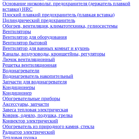
Основание низковольт. предохранителя (держатель плавкой
вставки) HRC
Плоский плавкий предохранитель (плавкая вставка)
Цилиндрический предохранитель
Обогрев, вентиляция, климатотехника, гелиосистемы
Вентиляторы
Вентилятор для оборудования
Вентилятор бытовой
Вентилятор для ванных комнат и кухонь
Каналы, воздуховоды, кроншетйны, регуляторы
Лючок вентиляционный
Решетка вентиляционная
Водонагреватели
Водонагреватель накопительный
Запчасти для водонагревателя
Кондиционеры
Кондиционер
Обогревательные приборы
Аксессуары, запчасти
Завеса тепловая электрическая
Коврик, одеяло, подушка, грелка
Конвектор электрический
Обогреватель из природного камня, стекла
Радиатор электрический
Тепловая пушка