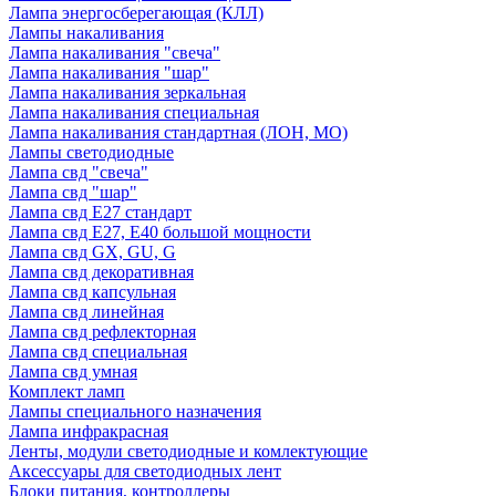
Лампа энергосберегающая (КЛЛ)
Лампы накаливания
Лампа накаливания "свеча"
Лампа накаливания "шар"
Лампа накаливания зеркальная
Лампа накаливания специальная
Лампа накаливания стандартная (ЛОН, МО)
Лампы светодиодные
Лампа свд "свеча"
Лампа свд "шар"
Лампа свд E27 стандарт
Лампа свд E27, Е40 большой мощности
Лампа свд GX, GU, G
Лампа свд декоративная
Лампа свд капсульная
Лампа свд линейная
Лампа свд рефлекторная
Лампа свд специальная
Лампа свд умная
Комплект ламп
Лампы специального назначения
Лампа инфракрасная
Ленты, модули светодиодные и комлектующие
Аксессуары для светодиодных лент
Блоки питания, контроллеры