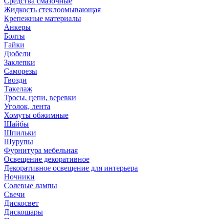
Средства смазочные
Жидкость стеклоомывающая
Крепежные материалы
Анкеры
Болты
Гайки
Дюбели
Заклепки
Саморезы
Гвозди
Такелаж
Тросы, цепи, веревки
Уголок, лента
Хомуты обжимные
Шайбы
Шпильки
Шурупы
Фурнитура мебельная
Освещение декоративное
Декоративное освещение для интерьера
Ночники
Солевые лампы
Свечи
Дискосвет
Дискошары