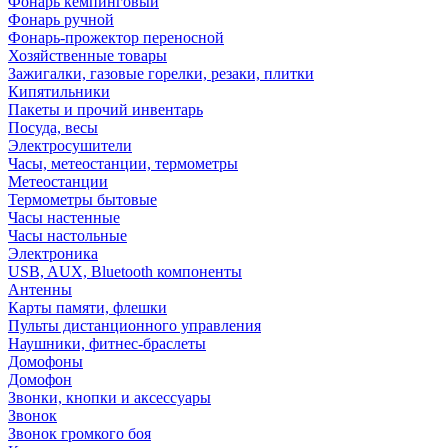
Фонарь кемпинговый
Фонарь ручной
Фонарь-прожектор переносной
Хозяйственные товары
Зажигалки, газовые горелки, резаки, плитки
Кипятильники
Пакеты и прочий инвентарь
Посуда, весы
Электросушители
Часы, метеостанции, термометры
Метеостанции
Термометры бытовые
Часы настенные
Часы настольные
Электроника
USB, AUX, Bluetooth компоненты
Антенны
Карты памяти, флешки
Пульты дистанционного управления
Наушники, фитнес-браслеты
Домофоны
Домофон
Звонки, кнопки и аксессуары
Звонок
Звонок громкого боя