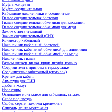
Муфта концевая
Муфта соединительная
Кабельные наконечники и соединители
Гильза соединительная болтовая
Гильза соединительная обжимная для алюминия
Гильза соединительная обжимная для меди
Зажим ответвительный
Зажим соединительный (СИЗ)
Коннектор кабельный
Наконечник кабельный болтовой
Наконечник кабельный обжимной для алюминия
Наконечник кабельный обжимной для меди
Наконечник-гильза
Разъем штекер, вилка, крюк, штифт, кольцо
Соединители с припоем в термоусадке
Соединитель слаботочный (скотчлок)
Крепеж для кабеля
Арматура для СИП
Дюбель-хомут
Изоляторы
Основание монтажное для кабельных стяжек
Скоба под гвоздь
Скобы, серьги, зажимы крепежные
Спираль, лента монтажная