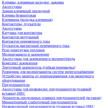
Клеммы, клеммные колодки, зажимы
Аксессуары
Зажим клеммный проходной
Клемма безвинтовая
Клеммник (колодка клеммная)
Контакторы, пускатели
Аксессуары
Катушка для контактора
Контактор модульный
Контактор переменного тока
Пускатель магнитный переменного тока
Реле перегрузки тепловое
Молниезащита и заземление
Аксессуары для заземления и молниеотвода
Комплект заземления
Ленточный заземлитель (гибкая перемычка)
Разрядник для молниезащиты систем энергоснабжения
Устройство защиты от перенапряжения для оконечного
оборудования
Предохранители
Аксессуары для низковольт. предохранителя (плавкой
вставки) HRC
Держатель продольных плавких предохранителей (вставок)
Миниатюрный слаботочный предохранитель
Низковольтный предохранитель (плавкая вставка) HRC