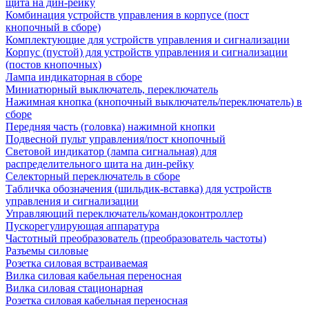
щита на дин-рейку
Комбинация устройств управления в корпусе (пост
кнопочный в сборе)
Комплектующие для устройств управления и сигнализации
Корпус (пустой) для устройств управления и сигнализации
(постов кнопочных)
Лампа индикаторная в сборе
Миниатюрный выключатель, переключатель
Нажимная кнопка (кнопочный выключатель/переключатель) в
сборе
Передняя часть (головка) нажимной кнопки
Подвесной пульт управления/пост кнопочный
Световой индикатор (лампа сигнальная) для
распределительного щита на дин-рейку
Селекторный переключатель в сборе
Табличка обозначения (шильдик-вставка) для устройств
управления и сигнализации
Управляющий переключатель/командоконтроллер
Пускорегулирующая аппаратура
Частотный преобразователь (преобразователь частоты)
Разъемы силовые
Розетка силовая встраиваемая
Вилка силовая кабельная переносная
Вилка силовая стационарная
Розетка силовая кабельная переносная