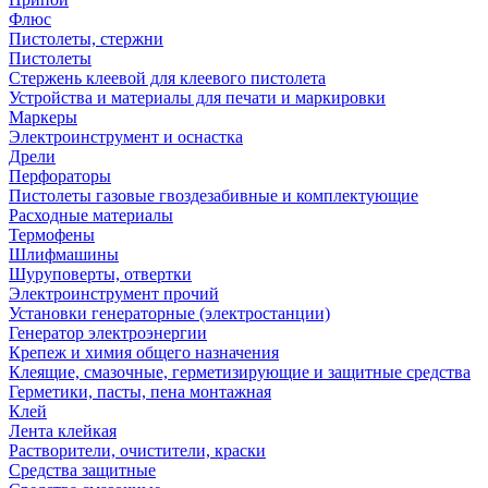
Флюс
Пистолеты, стержни
Пистолеты
Стержень клеевой для клеевого пистолета
Устройства и материалы для печати и маркировки
Маркеры
Электроинструмент и оснастка
Дрели
Перфораторы
Пистолеты газовые гвоздезабивные и комплектующие
Расходные материалы
Термофены
Шлифмашины
Шуруповерты, отвертки
Электроинструмент прочий
Установки генераторные (электростанции)
Генератор электроэнергии
Крепеж и химия общего назначения
Клеящие, смазочные, герметизирующие и защитные средства
Герметики, пасты, пена монтажная
Клей
Лента клейкая
Растворители, очистители, краски
Средства защитные