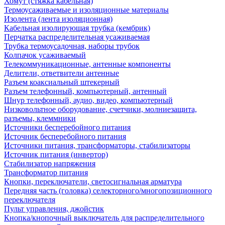
Хомут (стяжка кабельная)
Термоусаживаемые и изоляционные материалы
Изолента (лента изоляционная)
Кабельная изолирующая трубка (кембрик)
Перчатка распределительная усаживаемая
Трубка термоусадочная, наборы трубок
Колпачок усаживаемый
Телекоммуникационные, антенные компоненты
Делители, ответвители антенные
Разъем коаксиальный штекерный
Разъем телефонный, компьютерный, антенный
Шнур телефонный, аудио, видео, компьютерный
Низковольтное оборудование, счетчики, молниезащита,
разъемы, клеммники
Источники бесперебойного питания
Источник бесперебойного питания
Источники питания, трансформаторы, стабилизаторы
Источник питания (инвертор)
Стабилизатор напряжения
Трансформатор питания
Кнопки, переключатели, светосигнальная арматура
Передняя часть (головка) селекторного/многопозиционного
переключателя
Пульт управления, джойстик
Кнопка/кнопочный выключатель для распределительного