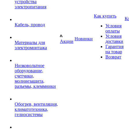
устройства
электропитания
Как купить
К
Кабель, провод
Условия
оплаты
Условия
Новинки
Акции
доставки
Материалы для
Гарантия
электромонтажа
на товар
Возврат
Низковольтное
оборудование,
счетчики,
молниезащита,
разъемы, клеммники
Обогрев, вентиляция,
климатотехника,
гелиосистемы