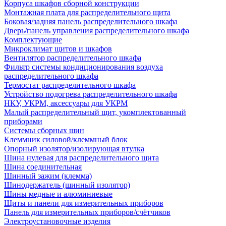
Корпуса шкафов сборной конструкции
Монтажная плата для распределительного щита
Боковая/задняя панель распределительного шкафа
Дверь/панель управления распределительного шкафа
Комплектующие
Микроклимат щитов и шкафов
Вентилятор распределительного шкафа
Фильтр системы кондиционирования воздуха
распределительного шкафа
Термостат распределительного шкафа
Устройство подогрева распределительного шкафа
НКУ, УКРМ, аксессуары для УКРМ
Малый распределительный щит, укомплектованный
приборами
Системы сборных шин
Клеммник силовой/клеммный блок
Опорный изолятор/изолирующая втулка
Шина нулевая для распределительного щита
Шина соединительная
Шинный зажим (клемма)
Шинодержатель (шинный изолятор)
Шины медные и алюминиевые
Щиты и панели для измерительных приборов
Панель для измерительных приборов/счётчиков
Электроустановочные изделия