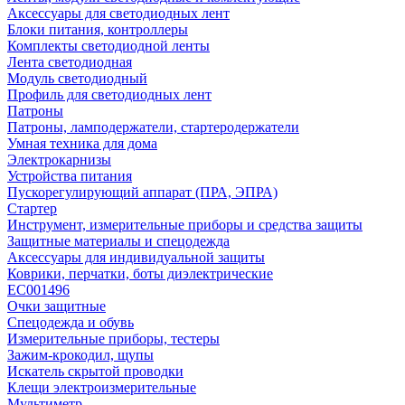
Аксессуары для светодиодных лент
Блоки питания, контроллеры
Комплекты светодиодной ленты
Лента светодиодная
Модуль светодиодный
Профиль для светодиодных лент
Патроны
Патроны, ламподержатели, стартеродержатели
Умная техника для дома
Электрокарнизы
Устройства питания
Пускорегулирующий аппарат (ПРА, ЭПРА)
Стартер
Инструмент, измерительные приборы и средства защиты
Защитные материалы и спецодежда
Аксессуары для индивидуальной защиты
Коврики, перчатки, боты диэлектрические
EC001496
Очки защитные
Спецодежда и обувь
Измерительные приборы, тестеры
Зажим-крокодил, щупы
Искатель скрытой проводки
Клещи электроизмерительные
Мультиметр