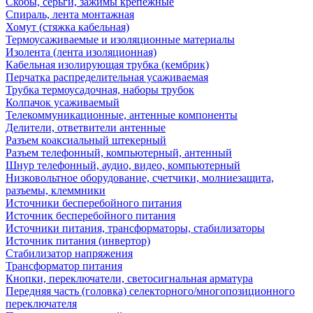
Скобы, серьги, зажимы крепежные
Спираль, лента монтажная
Хомут (стяжка кабельная)
Термоусаживаемые и изоляционные материалы
Изолента (лента изоляционная)
Кабельная изолирующая трубка (кембрик)
Перчатка распределительная усаживаемая
Трубка термоусадочная, наборы трубок
Колпачок усаживаемый
Телекоммуникационные, антенные компоненты
Делители, ответвители антенные
Разъем коаксиальный штекерный
Разъем телефонный, компьютерный, антенный
Шнур телефонный, аудио, видео, компьютерный
Низковольтное оборудование, счетчики, молниезащита,
разъемы, клеммники
Источники бесперебойного питания
Источник бесперебойного питания
Источники питания, трансформаторы, стабилизаторы
Источник питания (инвертор)
Стабилизатор напряжения
Трансформатор питания
Кнопки, переключатели, светосигнальная арматура
Передняя часть (головка) селекторного/многопозиционного
переключателя