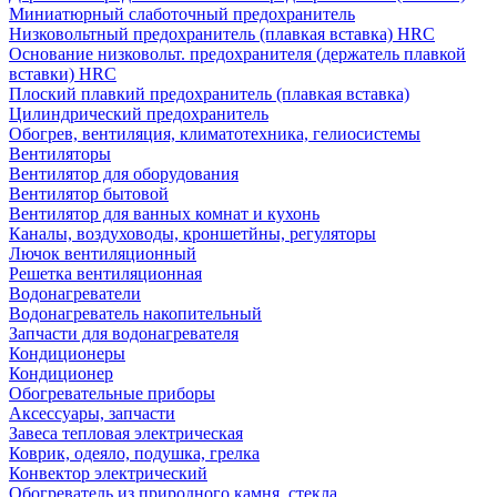
Миниатюрный слаботочный предохранитель
Низковольтный предохранитель (плавкая вставка) HRC
Основание низковольт. предохранителя (держатель плавкой
вставки) HRC
Плоский плавкий предохранитель (плавкая вставка)
Цилиндрический предохранитель
Обогрев, вентиляция, климатотехника, гелиосистемы
Вентиляторы
Вентилятор для оборудования
Вентилятор бытовой
Вентилятор для ванных комнат и кухонь
Каналы, воздуховоды, кроншетйны, регуляторы
Лючок вентиляционный
Решетка вентиляционная
Водонагреватели
Водонагреватель накопительный
Запчасти для водонагревателя
Кондиционеры
Кондиционер
Обогревательные приборы
Аксессуары, запчасти
Завеса тепловая электрическая
Коврик, одеяло, подушка, грелка
Конвектор электрический
Обогреватель из природного камня, стекла