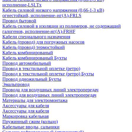
исполнение-LSLTx
Кабель силовой низкого напряжения (0,66-1-3 кВ)
огнестойкий, исполнение–нг(А)-FRLS
Провод бытовой
Кабель силовой в изоляции из полимеров, не содержащий
галогенов, исполнение-нг(А)-FRHF
Кабели специального назначения
Кабель (провод) для погружных насосов
Кабель (провод) термостойкий
Кабель комбинированый
Кабель комбинированый Бухты
Провод автомобильный
Провод в текстильной оплетке (ретро)
Провод в текстильной оплетке (ретро) Бухты
Провод одножильный Бухты
Эмальпровод
Провода для воздушных линий электропередач
Провод для воздушных линий электропередач
Материалы для электромонтажа
Аксессуары для кабеля
Аксессуары для кабеля
Маркировка кабельная
Пружинный сжим (кольцо)
Кабельные вводы, сальники