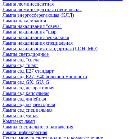
Лампа люминесцентная
Лампа люминесцентная специальная
Лампа энергосберегающая (КЛЛ)
Лампы накаливания
Лампа накаливания "свеча"
Лампа накаливания "шар"
Лампа накаливания зеркальная
Лампа накаливания специальная
Лампа накаливания стандартная (ЛОН, МО)
Лампы светодиодные
Лампа свд "свеча"
Лампа свд "шар"
Лампа свд E27 стандарт
Лампа свд E27, Е40 большой мощности
Лампа свд GX, GU, G
Лампа свд декоративная
Лампа свд капсульная
Лампа свд линейная
Лампа свд рефлекторная
Лампа свд специальная
Лампа свд умная
Комплект ламп
Лампы специального назначения
Лампа инфракрасная
Ленты, модули светодиодные и комлектующие