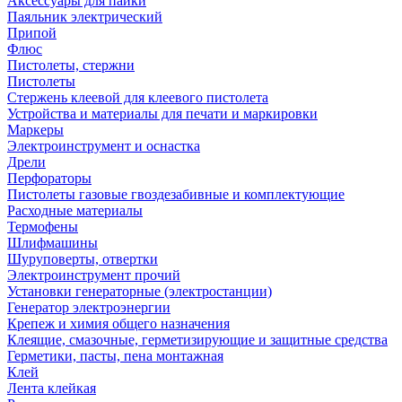
Аксессуары для пайки
Паяльник электрический
Припой
Флюс
Пистолеты, стержни
Пистолеты
Стержень клеевой для клеевого пистолета
Устройства и материалы для печати и маркировки
Маркеры
Электроинструмент и оснастка
Дрели
Перфораторы
Пистолеты газовые гвоздезабивные и комплектующие
Расходные материалы
Термофены
Шлифмашины
Шуруповерты, отвертки
Электроинструмент прочий
Установки генераторные (электростанции)
Генератор электроэнергии
Крепеж и химия общего назначения
Клеящие, смазочные, герметизирующие и защитные средства
Герметики, пасты, пена монтажная
Клей
Лента клейкая