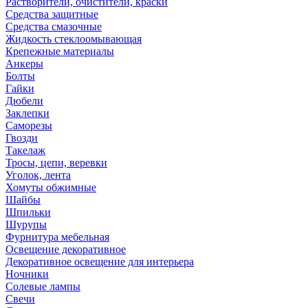
Растворители, очистители, краски
Средства защитные
Средства смазочные
Жидкость стеклоомывающая
Крепежные материалы
Анкеры
Болты
Гайки
Дюбели
Заклепки
Саморезы
Гвозди
Такелаж
Тросы, цепи, веревки
Уголок, лента
Хомуты обжимные
Шайбы
Шпильки
Шурупы
Фурнитура мебельная
Освещение декоративное
Декоративное освещение для интерьера
Ночники
Солевые лампы
Свечи