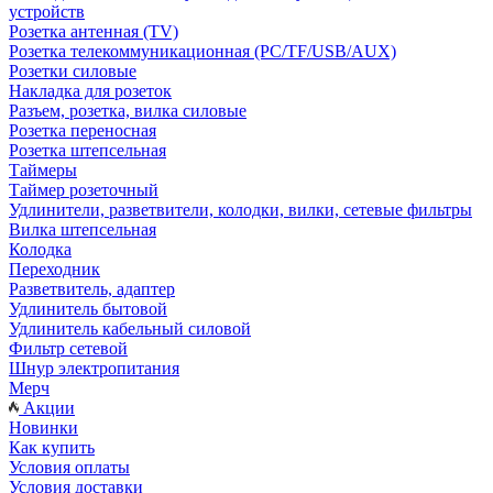
устройств
Розетка антенная (TV)
Розетка телекоммуникационная (PC/TF/USB/AUX)
Розетки силовые
Накладка для розеток
Разъем, розетка, вилка силовые
Розетка переносная
Розетка штепсельная
Таймеры
Таймер розеточный
Удлинители, разветвители, колодки, вилки, сетевые фильтры
Вилка штепсельная
Колодка
Переходник
Разветвитель, адаптер
Удлинитель бытовой
Удлинитель кабельный силовой
Фильтр сетевой
Шнур электропитания
Мерч
Акции
Новинки
Как купить
Условия оплаты
Условия доставки