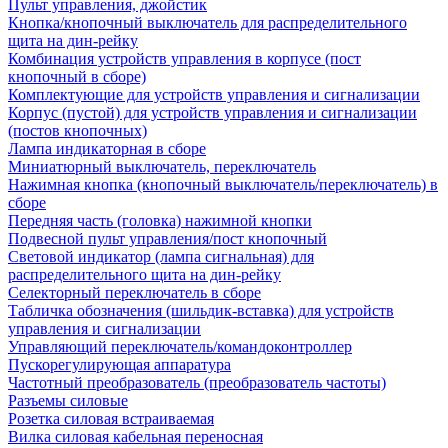
Пульт управления, джойстик
Кнопка/кнопочный выключатель для распределительного
щита на дин-рейку
Комбинация устройств управления в корпусе (пост
кнопочный в сборе)
Комплектующие для устройств управления и сигнализации
Корпус (пустой) для устройств управления и сигнализации
(постов кнопочных)
Лампа индикаторная в сборе
Миниатюрный выключатель, переключатель
Нажимная кнопка (кнопочный выключатель/переключатель) в
сборе
Передняя часть (головка) нажимной кнопки
Подвесной пульт управления/пост кнопочный
Световой индикатор (лампа сигнальная) для
распределительного щита на дин-рейку
Селекторный переключатель в сборе
Табличка обозначения (шильдик-вставка) для устройств
управления и сигнализации
Управляющий переключатель/командоконтроллер
Пускорегулирующая аппаратура
Частотный преобразователь (преобразователь частоты)
Разъемы силовые
Розетка силовая встраиваемая
Вилка силовая кабельная переносная