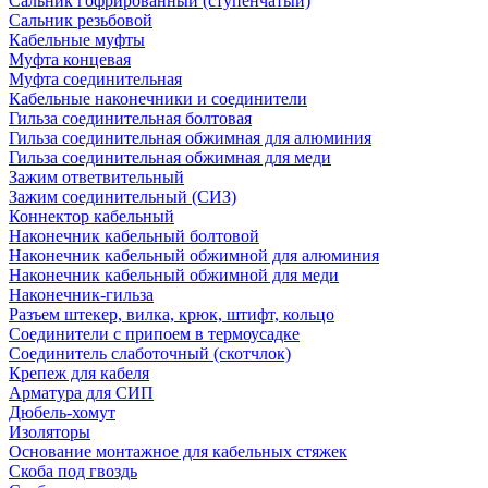
Сальник гофрированный (ступенчатый)
Сальник резьбовой
Кабельные муфты
Муфта концевая
Муфта соединительная
Кабельные наконечники и соединители
Гильза соединительная болтовая
Гильза соединительная обжимная для алюминия
Гильза соединительная обжимная для меди
Зажим ответвительный
Зажим соединительный (СИЗ)
Коннектор кабельный
Наконечник кабельный болтовой
Наконечник кабельный обжимной для алюминия
Наконечник кабельный обжимной для меди
Наконечник-гильза
Разъем штекер, вилка, крюк, штифт, кольцо
Соединители с припоем в термоусадке
Соединитель слаботочный (скотчлок)
Крепеж для кабеля
Арматура для СИП
Дюбель-хомут
Изоляторы
Основание монтажное для кабельных стяжек
Скоба под гвоздь