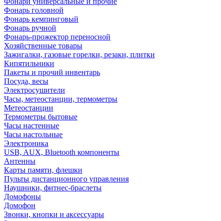
Фонари универсальные и прочие
Фонарь головной
Фонарь кемпинговый
Фонарь ручной
Фонарь-прожектор переносной
Хозяйственные товары
Зажигалки, газовые горелки, резаки, плитки
Кипятильники
Пакеты и прочий инвентарь
Посуда, весы
Электросушители
Часы, метеостанции, термометры
Метеостанции
Термометры бытовые
Часы настенные
Часы настольные
Электроника
USB, AUX, Bluetooth компоненты
Антенны
Карты памяти, флешки
Пульты дистанционного управления
Наушники, фитнес-браслеты
Домофоны
Домофон
Звонки, кнопки и аксессуары