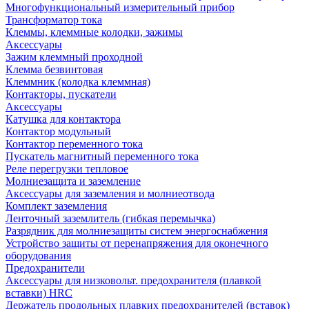
Многофункциональный измерительный прибор
Трансформатор тока
Клеммы, клеммные колодки, зажимы
Аксессуары
Зажим клеммный проходной
Клемма безвинтовая
Клеммник (колодка клеммная)
Контакторы, пускатели
Аксессуары
Катушка для контактора
Контактор модульный
Контактор переменного тока
Пускатель магнитный переменного тока
Реле перегрузки тепловое
Молниезащита и заземление
Аксессуары для заземления и молниеотвода
Комплект заземления
Ленточный заземлитель (гибкая перемычка)
Разрядник для молниезащиты систем энергоснабжения
Устройство защиты от перенапряжения для оконечного
оборудования
Предохранители
Аксессуары для низковольт. предохранителя (плавкой
вставки) HRC
Держатель продольных плавких предохранителей (вставок)