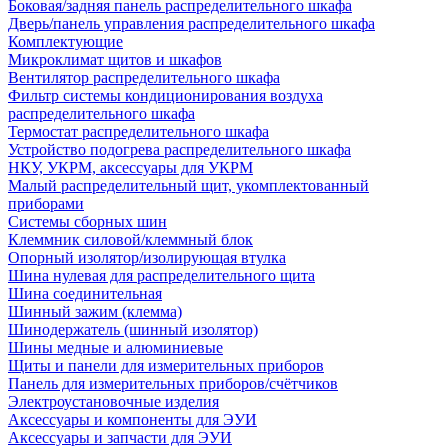
Боковая/задняя панель распределительного шкафа
Дверь/панель управления распределительного шкафа
Комплектующие
Микроклимат щитов и шкафов
Вентилятор распределительного шкафа
Фильтр системы кондиционирования воздуха
распределительного шкафа
Термостат распределительного шкафа
Устройство подогрева распределительного шкафа
НКУ, УКРМ, аксессуары для УКРМ
Малый распределительный щит, укомплектованный
приборами
Системы сборных шин
Клеммник силовой/клеммный блок
Опорный изолятор/изолирующая втулка
Шина нулевая для распределительного щита
Шина соединительная
Шинный зажим (клемма)
Шинодержатель (шинный изолятор)
Шины медные и алюминиевые
Щиты и панели для измерительных приборов
Панель для измерительных приборов/счётчиков
Электроустановочные изделия
Аксессуары и компоненты для ЭУИ
Аксессуары и запчасти для ЭУИ