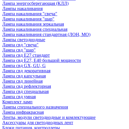
Лампа энергосберегающая (КЛЛ)
Лампы накаливания
Лампа накаливания "свеча"
Лампа накаливания "шар"
Лампа накаливания зеркальная
Лампа накаливания специальная
Лампа накаливания стандартная (ЛОН, МО)
Лампы светодиодные
Лампа свд "свеча"
Лампа свд "шар"
Лампа свд E27 стандарт
Лампа свд E27, Е40 большой мощности
Лампа свд GX, GU, G
Лампа свд декоративная
Лампа свд капсульная
Лампа свд линейная
Лампа свд рефлекторная
Лампа свд специальная
Лампа свд умная
Комплект ламп
Лампы специального назначения
Лампа инфракрасная
Ленты, модули светодиодные и комлектующие
Аксессуары для светодиодных лент
Блоки питания, контроллеры