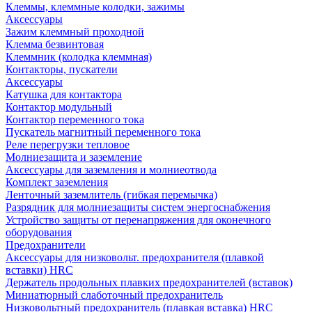
Клеммы, клеммные колодки, зажимы
Аксессуары
Зажим клеммный проходной
Клемма безвинтовая
Клеммник (колодка клеммная)
Контакторы, пускатели
Аксессуары
Катушка для контактора
Контактор модульный
Контактор переменного тока
Пускатель магнитный переменного тока
Реле перегрузки тепловое
Молниезащита и заземление
Аксессуары для заземления и молниеотвода
Комплект заземления
Ленточный заземлитель (гибкая перемычка)
Разрядник для молниезащиты систем энергоснабжения
Устройство защиты от перенапряжения для оконечного
оборудования
Предохранители
Аксессуары для низковольт. предохранителя (плавкой
вставки) HRC
Держатель продольных плавких предохранителей (вставок)
Миниатюрный слаботочный предохранитель
Низковольтный предохранитель (плавкая вставка) HRC