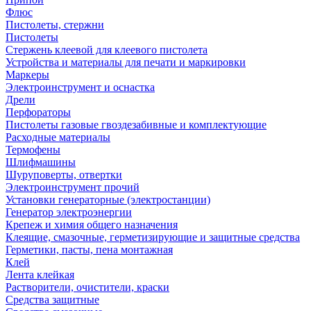
Флюс
Пистолеты, стержни
Пистолеты
Стержень клеевой для клеевого пистолета
Устройства и материалы для печати и маркировки
Маркеры
Электроинструмент и оснастка
Дрели
Перфораторы
Пистолеты газовые гвоздезабивные и комплектующие
Расходные материалы
Термофены
Шлифмашины
Шуруповерты, отвертки
Электроинструмент прочий
Установки генераторные (электростанции)
Генератор электроэнергии
Крепеж и химия общего назначения
Клеящие, смазочные, герметизирующие и защитные средства
Герметики, пасты, пена монтажная
Клей
Лента клейкая
Растворители, очистители, краски
Средства защитные