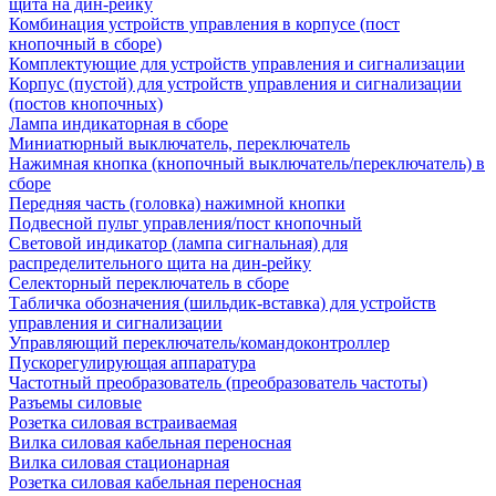
щита на дин-рейку
Комбинация устройств управления в корпусе (пост
кнопочный в сборе)
Комплектующие для устройств управления и сигнализации
Корпус (пустой) для устройств управления и сигнализации
(постов кнопочных)
Лампа индикаторная в сборе
Миниатюрный выключатель, переключатель
Нажимная кнопка (кнопочный выключатель/переключатель) в
сборе
Передняя часть (головка) нажимной кнопки
Подвесной пульт управления/пост кнопочный
Световой индикатор (лампа сигнальная) для
распределительного щита на дин-рейку
Селекторный переключатель в сборе
Табличка обозначения (шильдик-вставка) для устройств
управления и сигнализации
Управляющий переключатель/командоконтроллер
Пускорегулирующая аппаратура
Частотный преобразователь (преобразователь частоты)
Разъемы силовые
Розетка силовая встраиваемая
Вилка силовая кабельная переносная
Вилка силовая стационарная
Розетка силовая кабельная переносная