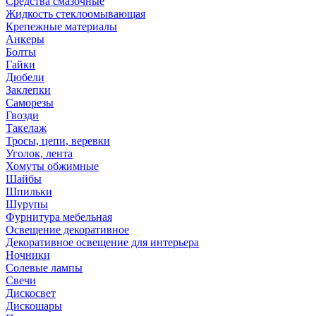
Средства смазочные
Жидкость стеклоомывающая
Крепежные материалы
Анкеры
Болты
Гайки
Дюбели
Заклепки
Саморезы
Гвозди
Такелаж
Тросы, цепи, веревки
Уголок, лента
Хомуты обжимные
Шайбы
Шпильки
Шурупы
Фурнитура мебельная
Освещение декоративное
Декоративное освещение для интерьера
Ночники
Солевые лампы
Свечи
Дискосвет
Дискошары