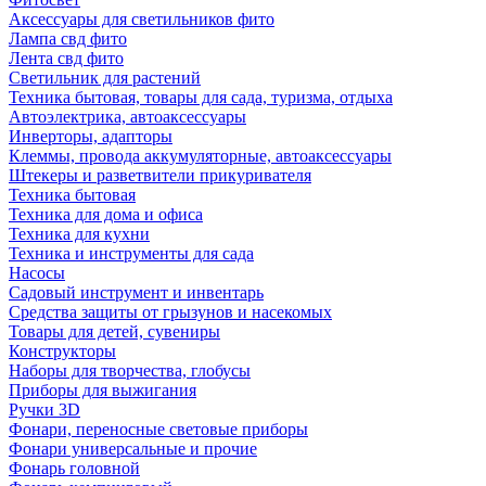
Аксессуары для светильников фито
Лампа свд фито
Лента свд фито
Светильник для растений
Техника бытовая, товары для сада, туризма, отдыха
Автоэлектрика, автоаксессуары
Инверторы, адапторы
Клеммы, провода аккумуляторные, автоаксессуары
Штекеры и разветвители прикуривателя
Техника бытовая
Техника для дома и офиса
Техника для кухни
Техника и инструменты для сада
Насосы
Садовый инструмент и инвентарь
Средства защиты от грызунов и насекомых
Товары для детей, сувениры
Конструкторы
Наборы для творчества, глобусы
Приборы для выжигания
Ручки 3D
Фонари, переносные световые приборы
Фонари универсальные и прочие
Фонарь головной