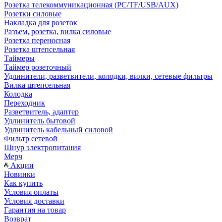
Розетка телекоммуникационная (PC/TF/USB/AUX)
Розетки силовые
Накладка для розеток
Разъем, розетка, вилка силовые
Розетка переносная
Розетка штепсельная
Таймеры
Таймер розеточный
Удлинители, разветвители, колодки, вилки, сетевые фильтры
Вилка штепсельная
Колодка
Переходник
Разветвитель, адаптер
Удлинитель бытовой
Удлинитель кабельный силовой
Фильтр сетевой
Шнур электропитания
Мерч
Акции
Новинки
Как купить
Условия оплаты
Условия доставки
Гарантия на товар
Возврат