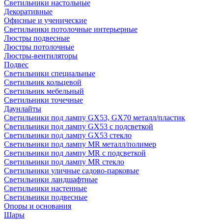
Светильники настольные
Декоративные
Офисные и ученические
Светильники потолочные интерьерные
Люстры подвесные
Люстры потолочные
Люстры-вентиляторы
Подвес
Светильники специальные
Светильник кольцевой
Светильник мебельный
Светильники точечные
Даунлайты
Светильники под лампу GX53, GX70 металл/пластик
Светильники под лампу GX53 с подсветкой
Светильники под лампу GX53 стекло
Светильники под лампу MR металл/полимер
Светильники под лампу MR с подсветкой
Светильники под лампу MR стекло
Светильники уличные садово-парковые
Светильники ландшафтные
Светильники настенные
Светильники подвесные
Опоры и основания
Шары