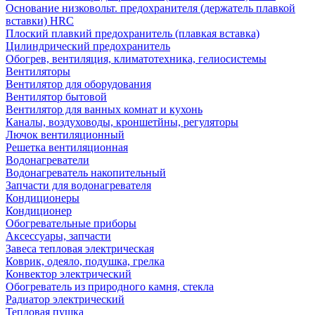
Основание низковольт. предохранителя (держатель плавкой
вставки) HRC
Плоский плавкий предохранитель (плавкая вставка)
Цилиндрический предохранитель
Обогрев, вентиляция, климатотехника, гелиосистемы
Вентиляторы
Вентилятор для оборудования
Вентилятор бытовой
Вентилятор для ванных комнат и кухонь
Каналы, воздуховоды, кроншетйны, регуляторы
Лючок вентиляционный
Решетка вентиляционная
Водонагреватели
Водонагреватель накопительный
Запчасти для водонагревателя
Кондиционеры
Кондиционер
Обогревательные приборы
Аксессуары, запчасти
Завеса тепловая электрическая
Коврик, одеяло, подушка, грелка
Конвектор электрический
Обогреватель из природного камня, стекла
Радиатор электрический
Тепловая пушка