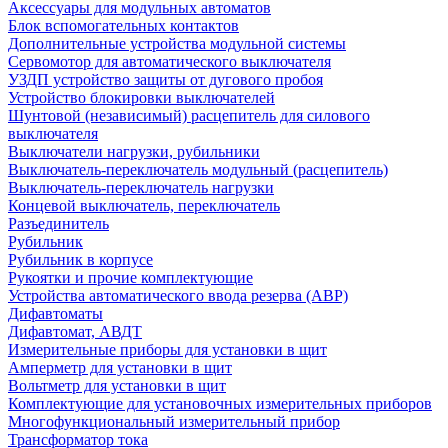
Аксессуары для модульных автоматов
Блок вспомогательных контактов
Дополнительные устройства модульной системы
Сервомотор для автоматического выключателя
УЗДП устройство защиты от дугового пробоя
Устройство блокировки выключателей
Шунтовой (независимый) расцепитель для силового
выключателя
Выключатели нагрузки, рубильники
Выключатель-переключатель модульный (расцепитель)
Выключатель-переключатель нагрузки
Концевой выключатель, переключатель
Разъединитель
Рубильник
Рубильник в корпусе
Рукоятки и прочие комплектующие
Устройства автоматического ввода резерва (АВР)
Дифавтоматы
Дифавтомат, АВДТ
Измерительные приборы для установки в щит
Амперметр для установки в щит
Вольтметр для установки в щит
Комплектующие для установочных измерительных приборов
Многофункциональный измерительный прибор
Трансформатор тока