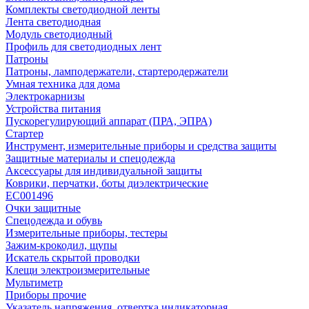
Комплекты светодиодной ленты
Лента светодиодная
Модуль светодиодный
Профиль для светодиодных лент
Патроны
Патроны, ламподержатели, стартеродержатели
Умная техника для дома
Электрокарнизы
Устройства питания
Пускорегулирующий аппарат (ПРА, ЭПРА)
Стартер
Инструмент, измерительные приборы и средства защиты
Защитные материалы и спецодежда
Аксессуары для индивидуальной защиты
Коврики, перчатки, боты диэлектрические
EC001496
Очки защитные
Спецодежда и обувь
Измерительные приборы, тестеры
Зажим-крокодил, щупы
Искатель скрытой проводки
Клещи электроизмерительные
Мультиметр
Приборы прочие
Указатель напряжения, отвертка индикаторная