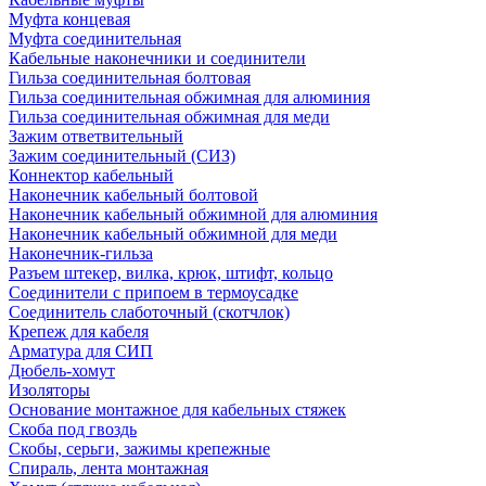
Муфта концевая
Муфта соединительная
Кабельные наконечники и соединители
Гильза соединительная болтовая
Гильза соединительная обжимная для алюминия
Гильза соединительная обжимная для меди
Зажим ответвительный
Зажим соединительный (СИЗ)
Коннектор кабельный
Наконечник кабельный болтовой
Наконечник кабельный обжимной для алюминия
Наконечник кабельный обжимной для меди
Наконечник-гильза
Разъем штекер, вилка, крюк, штифт, кольцо
Соединители с припоем в термоусадке
Соединитель слаботочный (скотчлок)
Крепеж для кабеля
Арматура для СИП
Дюбель-хомут
Изоляторы
Основание монтажное для кабельных стяжек
Скоба под гвоздь
Скобы, серьги, зажимы крепежные
Спираль, лента монтажная