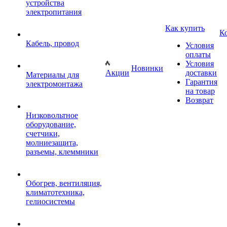
устройства
электропитания
Как купить
К
Кабель, провод
Условия
оплаты
Условия
Новинки
Акции
доставки
Материалы для
Гарантия
электромонтажа
на товар
Возврат
Низковольтное
оборудование,
счетчики,
молниезащита,
разъемы, клеммники
Обогрев, вентиляция,
климатотехника,
гелиосистемы