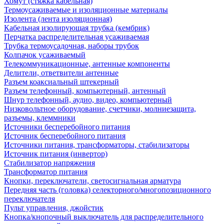
Хомут (стяжка кабельная)
Термоусаживаемые и изоляционные материалы
Изолента (лента изоляционная)
Кабельная изолирующая трубка (кембрик)
Перчатка распределительная усаживаемая
Трубка термоусадочная, наборы трубок
Колпачок усаживаемый
Телекоммуникационные, антенные компоненты
Делители, ответвители антенные
Разъем коаксиальный штекерный
Разъем телефонный, компьютерный, антенный
Шнур телефонный, аудио, видео, компьютерный
Низковольтное оборудование, счетчики, молниезащита,
разъемы, клеммники
Источники бесперебойного питания
Источник бесперебойного питания
Источники питания, трансформаторы, стабилизаторы
Источник питания (инвертор)
Стабилизатор напряжения
Трансформатор питания
Кнопки, переключатели, светосигнальная арматура
Передняя часть (головка) селекторного/многопозиционного
переключателя
Пульт управления, джойстик
Кнопка/кнопочный выключатель для распределительного