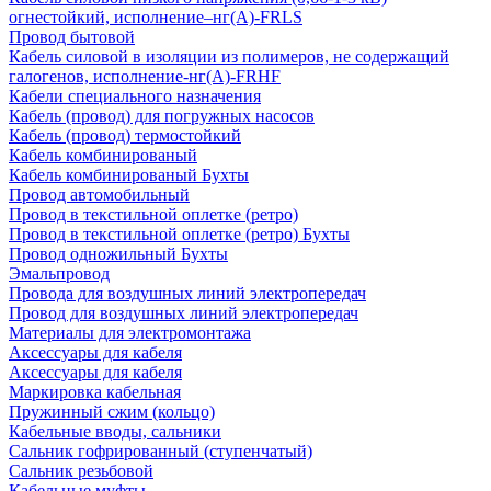
огнестойкий, исполнение–нг(А)-FRLS
Провод бытовой
Кабель силовой в изоляции из полимеров, не содержащий
галогенов, исполнение-нг(А)-FRHF
Кабели специального назначения
Кабель (провод) для погружных насосов
Кабель (провод) термостойкий
Кабель комбинированый
Кабель комбинированый Бухты
Провод автомобильный
Провод в текстильной оплетке (ретро)
Провод в текстильной оплетке (ретро) Бухты
Провод одножильный Бухты
Эмальпровод
Провода для воздушных линий электропередач
Провод для воздушных линий электропередач
Материалы для электромонтажа
Аксессуары для кабеля
Аксессуары для кабеля
Маркировка кабельная
Пружинный сжим (кольцо)
Кабельные вводы, сальники
Сальник гофрированный (ступенчатый)
Сальник резьбовой
Кабельные муфты