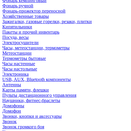
Фонарь кемпинговый
Фонарь ручной
Фонарь-прожектор переносной
Хозяйственные товары
Зажигалки, газовые горелки, резаки, плитки
Кипятильники
Пакеты и прочий инвентарь
Посуда, весы
Электросушители
Часы, метеостанции, термометры
Метеостанции
Термометры бытовые
Часы настенные
Часы настольные
Электроника
USB, AUX, Bluetooth компоненты
Антенны
Карты памяти, флешки
Пульты дистанционного управления
Наушники, фитнес-браслеты
Домофоны
Домофон
Звонки, кнопки и аксессуары
Звонок
Звонок громкого боя