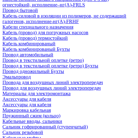
огнестойкий, исполнение–нг(А)-FRLS
Провод бытовой
Кабель силовой в изоляции из полимеров, не содержащий
галогенов, исполнение-нг(А)-FRHF
Кабели специального назначения
Кабель (провод) для погружных насосов
Кабель (провод) термостойкий
Кабель комбинированый
Кабель комбинированый Бухты
Провод автомобильный
Провод в текстильной оплетке (ретро)
Провод в текстильной оплетке (ретро) Бухты
Провод одножильный Бухты
Эмальпровод
Провода для воздушных линий электропередач
Провод для воздушных линий электропередач
Материалы для электромонтажа
Аксессуары для кабеля
Аксессуары для кабеля
Маркировка кабельная
Пружинный сжим (кольцо)
Кабельные вводы, сальники
Сальник гофрированный (ступенчатый)
Сальник резьбовой
Кабельные муфты