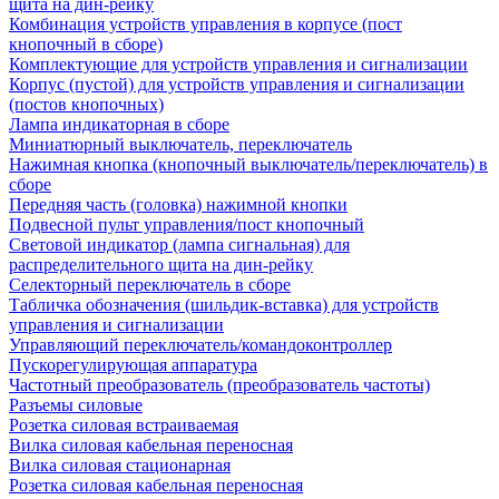
щита на дин-рейку
Комбинация устройств управления в корпусе (пост
кнопочный в сборе)
Комплектующие для устройств управления и сигнализации
Корпус (пустой) для устройств управления и сигнализации
(постов кнопочных)
Лампа индикаторная в сборе
Миниатюрный выключатель, переключатель
Нажимная кнопка (кнопочный выключатель/переключатель) в
сборе
Передняя часть (головка) нажимной кнопки
Подвесной пульт управления/пост кнопочный
Световой индикатор (лампа сигнальная) для
распределительного щита на дин-рейку
Селекторный переключатель в сборе
Табличка обозначения (шильдик-вставка) для устройств
управления и сигнализации
Управляющий переключатель/командоконтроллер
Пускорегулирующая аппаратура
Частотный преобразователь (преобразователь частоты)
Разъемы силовые
Розетка силовая встраиваемая
Вилка силовая кабельная переносная
Вилка силовая стационарная
Розетка силовая кабельная переносная