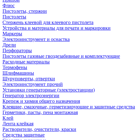
Флюс
Пистолеты, стержни
Пистолеты
Стержень клеевой для клеевого пистолета
Устройства и материалы для печати и маркировки
Маркеры
Электроинструмент и оснастка
Дрели
Перфораторы
Пистолеты газовые гвоздезабивные и комплектующие
Расходные материалы
Термофены
Шлифмашины
Шуруповерты, отвертки
Электроинструмент прочий
Установки генераторные (электростанции)
Генератор электроэнергии
Крепеж и химия общего назначения
Клеящие, смазочные, герметизирующие и защитные средства
Герметики, пасты, пена монтажная
Клей
Лента клейкая
Растворители, очистители, краски
Средства защитные