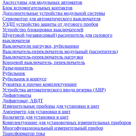
Аксессуары для модульных автоматов
Блок вспомогательных контактов
Дополнительные устройства модульной системы
Сервомотор для автоматического выключателя
УЗДП устройство защиты от дугового пробоя
Устройство блокировки выключателей
Шунтовой (независимый) расцепитель для силового
выключателя
Выключатели нагрузки, рубильники
Выключатель-переключатель модульный (расцепитель)
Выключатель-переключатель нагрузки
Концевой выключатель, переключатель
Разъединитель
Рубильник
Рубильник в корпусе
Рукоятки и прочие комплектующие
Устройства автоматического ввода резерва (АВР)
Дифавтоматы
Дифавтомат, АВДТ
Измерительные приборы для установки в щит
Амперметр для установки в щит
Вольтметр для установки в щит
Комплектующие для установочных измерительных приборов
Многофункциональный измерительный прибор
Трансформатор тока