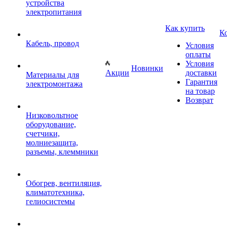
устройства
электропитания
Как купить
К
Кабель, провод
Условия
оплаты
Условия
Новинки
Акции
доставки
Материалы для
Гарантия
электромонтажа
на товар
Возврат
Низковольтное
оборудование,
счетчики,
молниезащита,
разъемы, клеммники
Обогрев, вентиляция,
климатотехника,
гелиосистемы