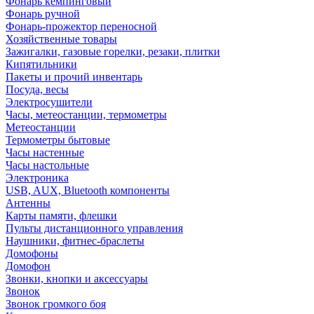
Фонарь кемпинговый
Фонарь ручной
Фонарь-прожектор переносной
Хозяйственные товары
Зажигалки, газовые горелки, резаки, плитки
Кипятильники
Пакеты и прочий инвентарь
Посуда, весы
Электросушители
Часы, метеостанции, термометры
Метеостанции
Термометры бытовые
Часы настенные
Часы настольные
Электроника
USB, AUX, Bluetooth компоненты
Антенны
Карты памяти, флешки
Пульты дистанционного управления
Наушники, фитнес-браслеты
Домофоны
Домофон
Звонки, кнопки и аксессуары
Звонок
Звонок громкого боя