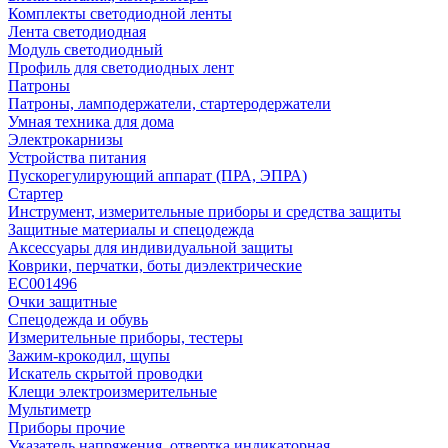
Комплекты светодиодной ленты
Лента светодиодная
Модуль светодиодный
Профиль для светодиодных лент
Патроны
Патроны, ламподержатели, стартеродержатели
Умная техника для дома
Электрокарнизы
Устройства питания
Пускорегулирующий аппарат (ПРА, ЭПРА)
Стартер
Инструмент, измерительные приборы и средства защиты
Защитные материалы и спецодежда
Аксессуары для индивидуальной защиты
Коврики, перчатки, боты диэлектрические
EC001496
Очки защитные
Спецодежда и обувь
Измерительные приборы, тестеры
Зажим-крокодил, щупы
Искатель скрытой проводки
Клещи электроизмерительные
Мультиметр
Приборы прочие
Указатель напряжения, отвертка индикаторная