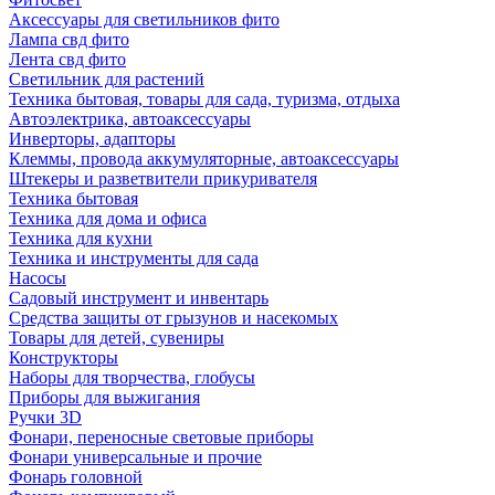
Аксессуары для светильников фито
Лампа свд фито
Лента свд фито
Светильник для растений
Техника бытовая, товары для сада, туризма, отдыха
Автоэлектрика, автоаксессуары
Инверторы, адапторы
Клеммы, провода аккумуляторные, автоаксессуары
Штекеры и разветвители прикуривателя
Техника бытовая
Техника для дома и офиса
Техника для кухни
Техника и инструменты для сада
Насосы
Садовый инструмент и инвентарь
Средства защиты от грызунов и насекомых
Товары для детей, сувениры
Конструкторы
Наборы для творчества, глобусы
Приборы для выжигания
Ручки 3D
Фонари, переносные световые приборы
Фонари универсальные и прочие
Фонарь головной