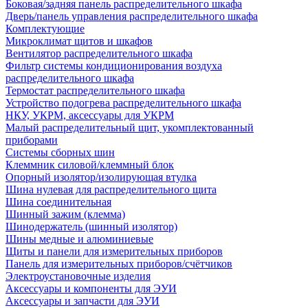
Боковая/задняя панель распределительного шкафа
Дверь/панель управления распределительного шкафа
Комплектующие
Микроклимат щитов и шкафов
Вентилятор распределительного шкафа
Фильтр системы кондиционирования воздуха
распределительного шкафа
Термостат распределительного шкафа
Устройство подогрева распределительного шкафа
НКУ, УКРМ, аксессуары для УКРМ
Малый распределительный щит, укомплектованный
приборами
Системы сборных шин
Клеммник силовой/клеммный блок
Опорный изолятор/изолирующая втулка
Шина нулевая для распределительного щита
Шина соединительная
Шинный зажим (клемма)
Шинодержатель (шинный изолятор)
Шины медные и алюминиевые
Щиты и панели для измерительных приборов
Панель для измерительных приборов/счётчиков
Электроустановочные изделия
Аксессуары и компоненты для ЭУИ
Аксессуары и запчасти для ЭУИ