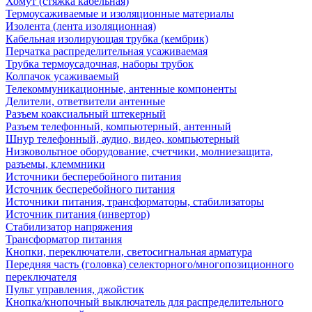
Хомут (стяжка кабельная)
Термоусаживаемые и изоляционные материалы
Изолента (лента изоляционная)
Кабельная изолирующая трубка (кембрик)
Перчатка распределительная усаживаемая
Трубка термоусадочная, наборы трубок
Колпачок усаживаемый
Телекоммуникационные, антенные компоненты
Делители, ответвители антенные
Разъем коаксиальный штекерный
Разъем телефонный, компьютерный, антенный
Шнур телефонный, аудио, видео, компьютерный
Низковольтное оборудование, счетчики, молниезащита,
разъемы, клеммники
Источники бесперебойного питания
Источник бесперебойного питания
Источники питания, трансформаторы, стабилизаторы
Источник питания (инвертор)
Стабилизатор напряжения
Трансформатор питания
Кнопки, переключатели, светосигнальная арматура
Передняя часть (головка) селекторного/многопозиционного
переключателя
Пульт управления, джойстик
Кнопка/кнопочный выключатель для распределительного