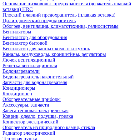
Основание низковольт. предохранителя (держатель плавкой
вставки) HRC
Плоский плавкий предохранитель (плавкая вставка)
Цилиндрический предохранитель
Обогрев, вентиляция, климатотехника, гелиосистемы
Вентиляторы
Вентилятор для оборудования
Вентилятор бытовой
Вентилятор для ванных комнат и кухонь
Каналы, воздуховоды, кроншетйны, регуляторы
Лючок вентиляционный
Решетка вентиляционная
Водонагреватели
Водонагреватель накопительный
Запчасти для водонагревателя
Кондиционеры
Кондиционер
Обогревательные приборы
Аксессуары, запчасти
Завеса тепловая электрическая
Коврик, одеяло, подушка, грелка
Конвектор электрический
Обогреватель из природного камня, стекла
Радиатор электрический
Тепловая пушка