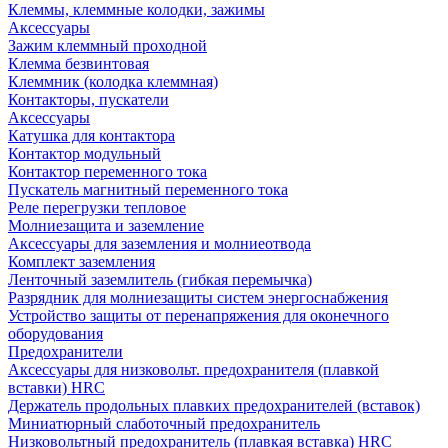
Клеммы, клеммные колодки, зажимы
Аксессуары
Зажим клеммный проходной
Клемма безвинтовая
Клеммник (колодка клеммная)
Контакторы, пускатели
Аксессуары
Катушка для контактора
Контактор модульный
Контактор переменного тока
Пускатель магнитный переменного тока
Реле перегрузки тепловое
Молниезащита и заземление
Аксессуары для заземления и молниеотвода
Комплект заземления
Ленточный заземлитель (гибкая перемычка)
Разрядник для молниезащиты систем энергоснабжения
Устройство защиты от перенапряжения для оконечного
оборудования
Предохранители
Аксессуары для низковольт. предохранителя (плавкой
вставки) HRC
Держатель продольных плавких предохранителей (вставок)
Миниатюрный слаботочный предохранитель
Низковольтный предохранитель (плавкая вставка) HRC