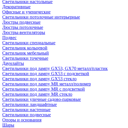
Светильники настольные
Декоративные
Офисные и ученические
Светильники потолочные интерьерные
Люстры подвесные
Люстры потолочные
Люстры-вентиляторы
Подвес
Светильники специальные
Светильник кольцевой
Светильник мебельный
Светильники точечные
Даунлайты
Светильники под лампу GX53, GX70 металл/пластик
Светильники под лампу GX53 с подсветкой
Светильники под лампу GX53 стекло
Светильники под лампу MR металл/полимер
Светильники под лампу MR с подсветкой
Светильники под лампу MR стекло
Светильники уличные садово-парковые
Светильники ландшафтные
Светильники настенные
Светильники подвесные
Опоры и основания
Шары