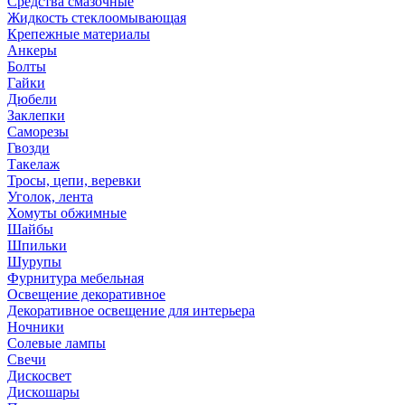
Средства смазочные
Жидкость стеклоомывающая
Крепежные материалы
Анкеры
Болты
Гайки
Дюбели
Заклепки
Саморезы
Гвозди
Такелаж
Тросы, цепи, веревки
Уголок, лента
Хомуты обжимные
Шайбы
Шпильки
Шурупы
Фурнитура мебельная
Освещение декоративное
Декоративное освещение для интерьера
Ночники
Солевые лампы
Свечи
Дискосвет
Дискошары