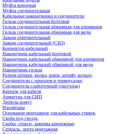
Муфта концевая
Муфта соединительная
Кабельные наконечники и соединители
Гильза соединительная болтовая
Гильза соединительная обжимная для алюминия
Гильза соединительная обжимная для меди
Зажим ответвительный
Зажим соединительный (СИЗ)
Коннектор кабельный
Наконечник кабельный болтовой
Наконечник кабельный обжимной для алюминия
Наконечник кабельный обжимной для меди
Наконечник-гильза
Разъем штекер, вилка, крюк, штифт, кольцо
Соединители с припоем в термоусадке
Соединитель слаботочный (скотчлок)
Крепеж для кабеля
Арматура для СИП
Дюбель-хомут
Изоляторы
Основание монтажное для кабельных стяжек
Скоба под гвоздь
Скобы, серьги, зажимы крепежные
Спираль, лента монтажная