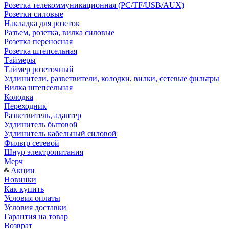
Розетка телекоммуникационная (PC/TF/USB/AUX)
Розетки силовые
Накладка для розеток
Разъем, розетка, вилка силовые
Розетка переносная
Розетка штепсельная
Таймеры
Таймер розеточный
Удлинители, разветвители, колодки, вилки, сетевые фильтры
Вилка штепсельная
Колодка
Переходник
Разветвитель, адаптер
Удлинитель бытовой
Удлинитель кабельный силовой
Фильтр сетевой
Шнур электропитания
Мерч
Акции
Новинки
Как купить
Условия оплаты
Условия доставки
Гарантия на товар
Возврат