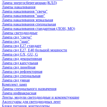
Лампа энергосберегающая (КЛЛ)
Лампы накаливания
Лампа накаливания "свеча"
Лампа накаливания "шар"
Лампа накаливания зеркальная
Лампа накаливания специальная
Лампа накаливания стандартная (ЛОН, МО)
Лампы светодиодные
Лампа свд "свеча"
Лампа свд "шар"
Лампа свд E27 стандарт
Лампа свд E27, Е40 большой мощности
Лампа свд GX, GU, G
Лампа свд декоративная
Лампа свд капсульная
Лампа свд линейная
Лампа свд рефлекторная
Лампа свд специальная
Лампа свд умная
Комплект ламп
Лампы специального назначения
Лампа инфракрасная
Ленты, модули светодиодные и комлектующие
Аксессуары для светодиодных лент
Блоки питания, контроллеры