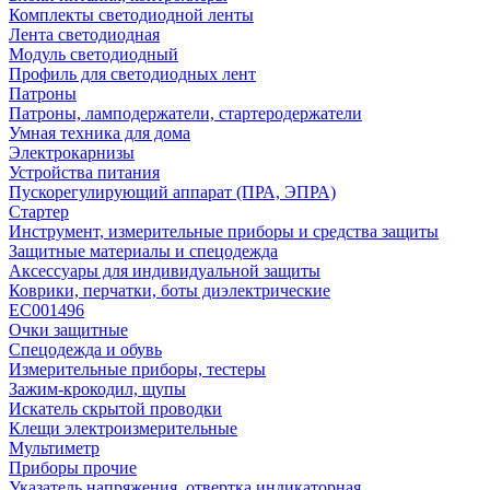
Комплекты светодиодной ленты
Лента светодиодная
Модуль светодиодный
Профиль для светодиодных лент
Патроны
Патроны, ламподержатели, стартеродержатели
Умная техника для дома
Электрокарнизы
Устройства питания
Пускорегулирующий аппарат (ПРА, ЭПРА)
Стартер
Инструмент, измерительные приборы и средства защиты
Защитные материалы и спецодежда
Аксессуары для индивидуальной защиты
Коврики, перчатки, боты диэлектрические
EC001496
Очки защитные
Спецодежда и обувь
Измерительные приборы, тестеры
Зажим-крокодил, щупы
Искатель скрытой проводки
Клещи электроизмерительные
Мультиметр
Приборы прочие
Указатель напряжения, отвертка индикаторная