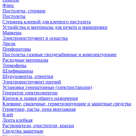
Флюс
Пистолеты, стержни
Пистолеты
Стержень клеевой для клеевого пистолета
Устройства и материалы для печати и маркировки
Маркеры
Электроинструмент и оснастка
Дрели
Перфораторы
Пистолеты газовые гвоздезабивные и комплектующие
Расходные материалы
Термофены
Шлифмашины
Шуруповерты, отвертки
Электроинструмент прочий
Установки генераторные (электростанции)
Генератор электроэнергии
Крепеж и химия общего назначения
Клеящие, смазочные, герметизирующие и защитные средства
Герметики, пасты, пена монтажная
Клей
Лента клейкая
Растворители, очистители, краски
Средства защитные