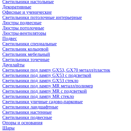
Светильники настольные
Декоративные
Офисные и ученические
Светильники потолочные интерьерные
Люстры подвесные
Люстры потолочные
Люстры-вентиляторы
Подвес
Светильники специальные
Светильник кольцевой
Светильник мебельный
Светильники точечные
Даунлайты
Светильники под лампу GX53, GX70 металл/пластик
Светильники под лампу GX53 с подсветкой
Светильники под лампу GX53 стекло
Светильники под лампу MR металл/полимер
Светильники под лампу MR с подсветкой
Светильники под лампу MR стекло
Светильники уличные садово-парковые
Светильники ландшафтные
Светильники настенные
Светильники подвесные
Опоры и основания
Шары