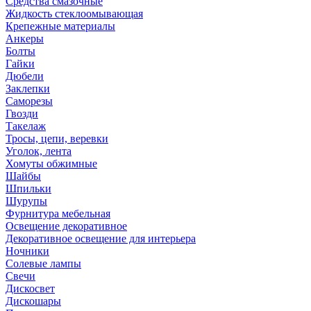
Средства смазочные
Жидкость стеклоомывающая
Крепежные материалы
Анкеры
Болты
Гайки
Дюбели
Заклепки
Саморезы
Гвозди
Такелаж
Тросы, цепи, веревки
Уголок, лента
Хомуты обжимные
Шайбы
Шпильки
Шурупы
Фурнитура мебельная
Освещение декоративное
Декоративное освещение для интерьера
Ночники
Солевые лампы
Свечи
Дискосвет
Дискошары