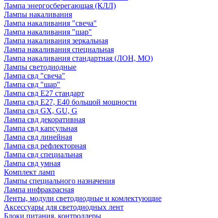
Лампа энергосберегающая (КЛЛ)
Лампы накаливания
Лампа накаливания "свеча"
Лампа накаливания "шар"
Лампа накаливания зеркальная
Лампа накаливания специальная
Лампа накаливания стандартная (ЛОН, МО)
Лампы светодиодные
Лампа свд "свеча"
Лампа свд "шар"
Лампа свд E27 стандарт
Лампа свд E27, Е40 большой мощности
Лампа свд GX, GU, G
Лампа свд декоративная
Лампа свд капсульная
Лампа свд линейная
Лампа свд рефлекторная
Лампа свд специальная
Лампа свд умная
Комплект ламп
Лампы специального назначения
Лампа инфракрасная
Ленты, модули светодиодные и комлектующие
Аксессуары для светодиодных лент
Блоки питания, контроллеры