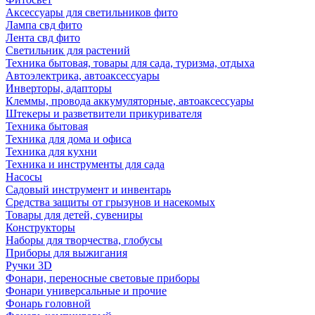
Аксессуары для светильников фито
Лампа свд фито
Лента свд фито
Светильник для растений
Техника бытовая, товары для сада, туризма, отдыха
Автоэлектрика, автоаксессуары
Инверторы, адапторы
Клеммы, провода аккумуляторные, автоаксессуары
Штекеры и разветвители прикуривателя
Техника бытовая
Техника для дома и офиса
Техника для кухни
Техника и инструменты для сада
Насосы
Садовый инструмент и инвентарь
Средства защиты от грызунов и насекомых
Товары для детей, сувениры
Конструкторы
Наборы для творчества, глобусы
Приборы для выжигания
Ручки 3D
Фонари, переносные световые приборы
Фонари универсальные и прочие
Фонарь головной