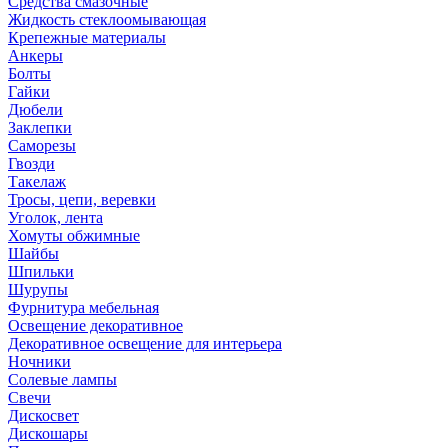
Средства смазочные
Жидкость стеклоомывающая
Крепежные материалы
Анкеры
Болты
Гайки
Дюбели
Заклепки
Саморезы
Гвозди
Такелаж
Тросы, цепи, веревки
Уголок, лента
Хомуты обжимные
Шайбы
Шпильки
Шурупы
Фурнитура мебельная
Освещение декоративное
Декоративное освещение для интерьера
Ночники
Солевые лампы
Свечи
Дискосвет
Дискошары