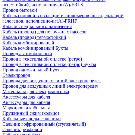
огнестойкий, исполнение–нг(А)-FRLS
Провод бытовой
Кабель силовой в изоляции из полимеров, не содержащий
галогенов, исполнение-нг(А)-FRHF
Кабели специального назначения
Кабель (провод) для погружных насосов
Кабель (провод) термостойкий
Кабель комбинированый
Кабель комбинированый Бухты
Провод автомобильный
Провод в текстильной оплетке (ретро)
Провод в текстильной оплетке (ретро) Бухты
Провод одножильный Бухты
Эмальпровод
Провода для воздушных линий электропередач
Провод для воздушных линий электропередач
Материалы для электромонтажа
Аксессуары для кабеля
Аксессуары для кабеля
Маркировка кабельная
Пружинный сжим (кольцо)
Кабельные вводы, сальники
Сальник гофрированный (ступенчатый)
Сальник резьбовой
Кабельные муфты