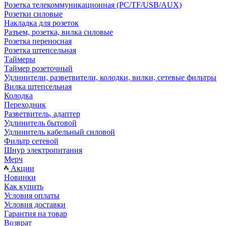
Розетка телекоммуникационная (PC/TF/USB/AUX)
Розетки силовые
Накладка для розеток
Разъем, розетка, вилка силовые
Розетка переносная
Розетка штепсельная
Таймеры
Таймер розеточный
Удлинители, разветвители, колодки, вилки, сетевые фильтры
Вилка штепсельная
Колодка
Переходник
Разветвитель, адаптер
Удлинитель бытовой
Удлинитель кабельный силовой
Фильтр сетевой
Шнур электропитания
Мерч
Акции
Новинки
Как купить
Условия оплаты
Условия доставки
Гарантия на товар
Возврат