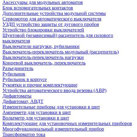
Аксессуары для модульных автоматов
Блок вспомогательных контактов
Дополнительные устройства модульной системы
Сервомотор для автоматического выключателя
УЗДП устройство защиты от дугового пробоя
Устройство блокировки выключателей
Шунтовой (независимый) расцепитель для силового
выключателя
Выключатели нагрузки, рубильники
Выключатель-переключатель модульный (расцепитель)
Выключатель-переключатель нагрузки
Концевой выключатель, переключатель
Разъединитель
Рубильник
Рубильник в корпусе
Рукоятки и прочие комплектующие
Устройства автоматического ввода резерва (АВР)
Дифавтоматы
Дифавтомат, АВДТ
Измерительные приборы для установки в щит
Амперметр для установки в щит
Вольтметр для установки в щит
Комплектующие для установочных измерительных приборов
Многофункциональный измерительный прибор
Трансформатор тока