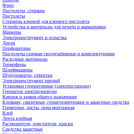
Флюс
Пистолеты, стержни
Пистолеты
Стержень клеевой для клеевого пистолета
Устройства и материалы для печати и маркировки
Маркеры
Электроинструмент и оснастка
Дрели
Перфораторы
Пистолеты газовые гвоздезабивные и комплектующие
Расходные материалы
Термофены
Шлифмашины
Шуруповерты, отвертки
Электроинструмент прочий
Установки генераторные (электростанции)
Генератор электроэнергии
Крепеж и химия общего назначения
Клеящие, смазочные, герметизирующие и защитные средства
Герметики, пасты, пена монтажная
Клей
Лента клейкая
Растворители, очистители, краски
Средства защитные