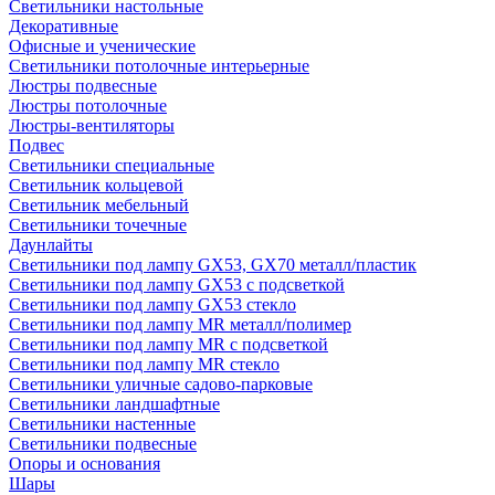
Светильники настольные
Декоративные
Офисные и ученические
Светильники потолочные интерьерные
Люстры подвесные
Люстры потолочные
Люстры-вентиляторы
Подвес
Светильники специальные
Светильник кольцевой
Светильник мебельный
Светильники точечные
Даунлайты
Светильники под лампу GX53, GX70 металл/пластик
Светильники под лампу GX53 с подсветкой
Светильники под лампу GX53 стекло
Светильники под лампу MR металл/полимер
Светильники под лампу MR с подсветкой
Светильники под лампу MR стекло
Светильники уличные садово-парковые
Светильники ландшафтные
Светильники настенные
Светильники подвесные
Опоры и основания
Шары