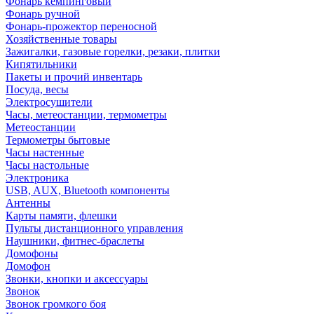
Фонарь кемпинговый
Фонарь ручной
Фонарь-прожектор переносной
Хозяйственные товары
Зажигалки, газовые горелки, резаки, плитки
Кипятильники
Пакеты и прочий инвентарь
Посуда, весы
Электросушители
Часы, метеостанции, термометры
Метеостанции
Термометры бытовые
Часы настенные
Часы настольные
Электроника
USB, AUX, Bluetooth компоненты
Антенны
Карты памяти, флешки
Пульты дистанционного управления
Наушники, фитнес-браслеты
Домофоны
Домофон
Звонки, кнопки и аксессуары
Звонок
Звонок громкого боя