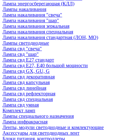
Лампа энергосберегающая (КЛЛ)
Лампы накаливания
Лампа накаливания "свеча"
Лампа накаливания "шар"
Лампа накаливания зеркальная
Лампа накаливания специальная
Лампа накаливания стандартная (ЛОН, МО)
Лампы светодиодные
Лампа свд "свеча"
Лампа свд "шар"
Лампа свд E27 стандарт
Лампа свд E27, Е40 большой мощности
Лампа свд GX, GU, G
Лампа свд декоративная
Лампа свд капсульная
Лампа свд линейная
Лампа свд рефлекторная
Лампа свд специальная
Лампа свд умная
Комплект ламп
Лампы специального назначения
Лампа инфракрасная
Ленты, модули светодиодные и комлектующие
Аксессуары для светодиодных лент
Блоки питания, контроллеры