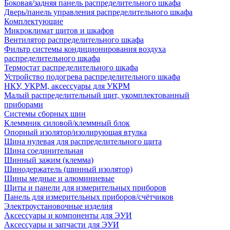
Боковая/задняя панель распределительного шкафа
Дверь/панель управления распределительного шкафа
Комплектующие
Микроклимат щитов и шкафов
Вентилятор распределительного шкафа
Фильтр системы кондиционирования воздуха
распределительного шкафа
Термостат распределительного шкафа
Устройство подогрева распределительного шкафа
НКУ, УКРМ, аксессуары для УКРМ
Малый распределительный щит, укомплектованный
приборами
Системы сборных шин
Клеммник силовой/клеммный блок
Опорный изолятор/изолирующая втулка
Шина нулевая для распределительного щита
Шина соединительная
Шинный зажим (клемма)
Шинодержатель (шинный изолятор)
Шины медные и алюминиевые
Щиты и панели для измерительных приборов
Панель для измерительных приборов/счётчиков
Электроустановочные изделия
Аксессуары и компоненты для ЭУИ
Аксессуары и запчасти для ЭУИ