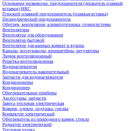
Основание низковольт. предохранителя (держатель плавкой
вставки) HRC
Плоский плавкий предохранитель (плавкая вставка)
Цилиндрический предохранитель
Обогрев, вентиляция, климатотехника, гелиосистемы
Вентиляторы
Вентилятор для оборудования
Вентилятор бытовой
Вентилятор для ванных комнат и кухонь
Каналы, воздуховоды, кроншетйны, регуляторы
Лючок вентиляционный
Решетка вентиляционная
Водонагреватели
Водонагреватель накопительный
Запчасти для водонагревателя
Кондиционеры
Кондиционер
Обогревательные приборы
Аксессуары, запчасти
Завеса тепловая электрическая
Коврик, одеяло, подушка, грелка
Конвектор электрический
Обогреватель из природного камня, стекла
Радиатор электрический
Тепловая пушка