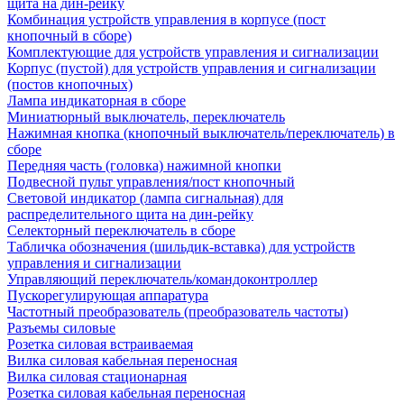
щита на дин-рейку
Комбинация устройств управления в корпусе (пост
кнопочный в сборе)
Комплектующие для устройств управления и сигнализации
Корпус (пустой) для устройств управления и сигнализации
(постов кнопочных)
Лампа индикаторная в сборе
Миниатюрный выключатель, переключатель
Нажимная кнопка (кнопочный выключатель/переключатель) в
сборе
Передняя часть (головка) нажимной кнопки
Подвесной пульт управления/пост кнопочный
Световой индикатор (лампа сигнальная) для
распределительного щита на дин-рейку
Селекторный переключатель в сборе
Табличка обозначения (шильдик-вставка) для устройств
управления и сигнализации
Управляющий переключатель/командоконтроллер
Пускорегулирующая аппаратура
Частотный преобразователь (преобразователь частоты)
Разъемы силовые
Розетка силовая встраиваемая
Вилка силовая кабельная переносная
Вилка силовая стационарная
Розетка силовая кабельная переносная