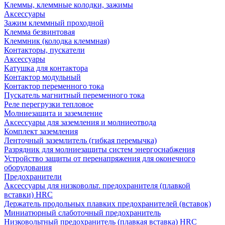
Клеммы, клеммные колодки, зажимы
Аксессуары
Зажим клеммный проходной
Клемма безвинтовая
Клеммник (колодка клеммная)
Контакторы, пускатели
Аксессуары
Катушка для контактора
Контактор модульный
Контактор переменного тока
Пускатель магнитный переменного тока
Реле перегрузки тепловое
Молниезащита и заземление
Аксессуары для заземления и молниеотвода
Комплект заземления
Ленточный заземлитель (гибкая перемычка)
Разрядник для молниезащиты систем энергоснабжения
Устройство защиты от перенапряжения для оконечного
оборудования
Предохранители
Аксессуары для низковольт. предохранителя (плавкой
вставки) HRC
Держатель продольных плавких предохранителей (вставок)
Миниатюрный слаботочный предохранитель
Низковольтный предохранитель (плавкая вставка) HRC