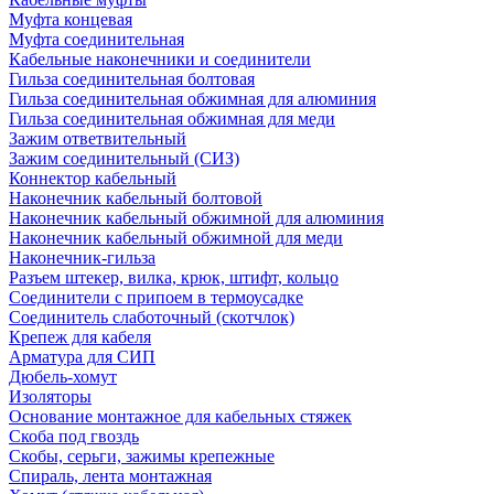
Муфта концевая
Муфта соединительная
Кабельные наконечники и соединители
Гильза соединительная болтовая
Гильза соединительная обжимная для алюминия
Гильза соединительная обжимная для меди
Зажим ответвительный
Зажим соединительный (СИЗ)
Коннектор кабельный
Наконечник кабельный болтовой
Наконечник кабельный обжимной для алюминия
Наконечник кабельный обжимной для меди
Наконечник-гильза
Разъем штекер, вилка, крюк, штифт, кольцо
Соединители с припоем в термоусадке
Соединитель слаботочный (скотчлок)
Крепеж для кабеля
Арматура для СИП
Дюбель-хомут
Изоляторы
Основание монтажное для кабельных стяжек
Скоба под гвоздь
Скобы, серьги, зажимы крепежные
Спираль, лента монтажная