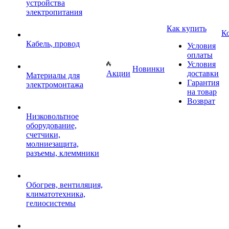
устройства
электропитания
Как купить
К
Кабель, провод
Условия
оплаты
Условия
Новинки
Акции
доставки
Материалы для
Гарантия
электромонтажа
на товар
Возврат
Низковольтное
оборудование,
счетчики,
молниезащита,
разъемы, клеммники
Обогрев, вентиляция,
климатотехника,
гелиосистемы