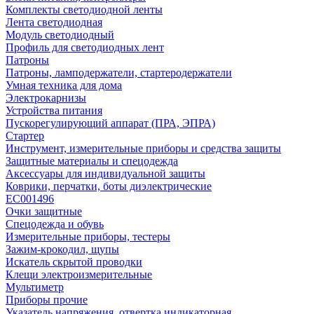
Комплекты светодиодной ленты
Лента светодиодная
Модуль светодиодный
Профиль для светодиодных лент
Патроны
Патроны, ламподержатели, стартеродержатели
Умная техника для дома
Электрокарнизы
Устройства питания
Пускорегулирующий аппарат (ПРА, ЭПРА)
Стартер
Инструмент, измерительные приборы и средства защиты
Защитные материалы и спецодежда
Аксессуары для индивидуальной защиты
Коврики, перчатки, боты диэлектрические
EC001496
Очки защитные
Спецодежда и обувь
Измерительные приборы, тестеры
Зажим-крокодил, щупы
Искатель скрытой проводки
Клещи электроизмерительные
Мультиметр
Приборы прочие
Указатель напряжения, отвертка индикаторная