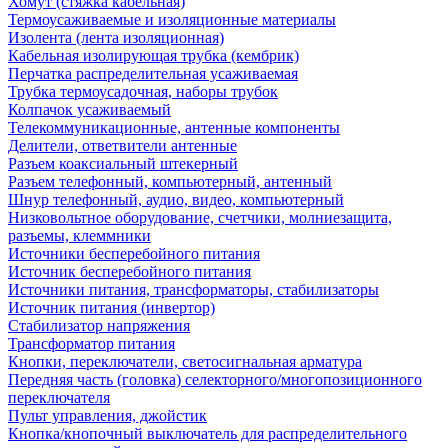
Хомут (стяжка кабельная)
Термоусаживаемые и изоляционные материалы
Изолента (лента изоляционная)
Кабельная изолирующая трубка (кембрик)
Перчатка распределительная усаживаемая
Трубка термоусадочная, наборы трубок
Колпачок усаживаемый
Телекоммуникационные, антенные компоненты
Делители, ответвители антенные
Разъем коаксиальный штекерный
Разъем телефонный, компьютерный, антенный
Шнур телефонный, аудио, видео, компьютерный
Низковольтное оборудование, счетчики, молниезащита,
разъемы, клеммники
Источники бесперебойного питания
Источник бесперебойного питания
Источники питания, трансформаторы, стабилизаторы
Источник питания (инвертор)
Стабилизатор напряжения
Трансформатор питания
Кнопки, переключатели, светосигнальная арматура
Передняя часть (головка) селекторного/многопозиционного
переключателя
Пульт управления, джойстик
Кнопка/кнопочный выключатель для распределительного