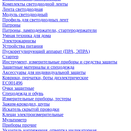
Комплекты светодиодной ленты
Лента светодиодная
Модуль светодиодный
Профиль для светодиодных лент
Патроны
Патроны, ламподержатели, стартеродержатели
Умная техника для дома
Электрокарнизы
Устройства питания
Пускорегулирующий аппарат (ПРА, ЭПРА)
Стартер
Инструмент, измерительные приборы и средства защиты
Защитные материалы и спецодежда
Аксессуары для индивидуальной защиты
Коврики, перчатки, боты диэлектрические
EC001496
Очки защитные
Спецодежда и обувь
Измерительные приборы, тестеры
Зажим-крокодил, щупы
Искатель скрытой проводки
Клещи электроизмерительные
Мультиметр
Приборы прочие
Указатель напряжения, отвертка индикаторная