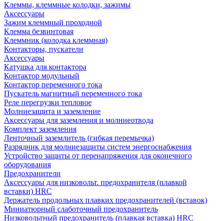
Клеммы, клеммные колодки, зажимы
Аксессуары
Зажим клеммный проходной
Клемма безвинтовая
Клеммник (колодка клеммная)
Контакторы, пускатели
Аксессуары
Катушка для контактора
Контактор модульный
Контактор переменного тока
Пускатель магнитный переменного тока
Реле перегрузки тепловое
Молниезащита и заземление
Аксессуары для заземления и молниеотвода
Комплект заземления
Ленточный заземлитель (гибкая перемычка)
Разрядник для молниезащиты систем энергоснабжения
Устройство защиты от перенапряжения для оконечного
оборудования
Предохранители
Аксессуары для низковольт. предохранителя (плавкой
вставки) HRC
Держатель продольных плавких предохранителей (вставок)
Миниатюрный слаботочный предохранитель
Низковольтный предохранитель (плавкая вставка) HRC