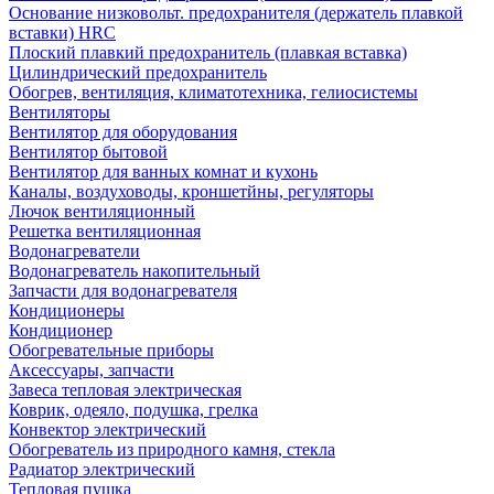
Основание низковольт. предохранителя (держатель плавкой
вставки) HRC
Плоский плавкий предохранитель (плавкая вставка)
Цилиндрический предохранитель
Обогрев, вентиляция, климатотехника, гелиосистемы
Вентиляторы
Вентилятор для оборудования
Вентилятор бытовой
Вентилятор для ванных комнат и кухонь
Каналы, воздуховоды, кроншетйны, регуляторы
Лючок вентиляционный
Решетка вентиляционная
Водонагреватели
Водонагреватель накопительный
Запчасти для водонагревателя
Кондиционеры
Кондиционер
Обогревательные приборы
Аксессуары, запчасти
Завеса тепловая электрическая
Коврик, одеяло, подушка, грелка
Конвектор электрический
Обогреватель из природного камня, стекла
Радиатор электрический
Тепловая пушка