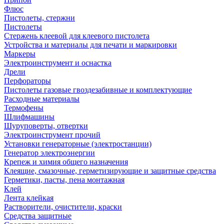
Флюс
Пистолеты, стержни
Пистолеты
Стержень клеевой для клеевого пистолета
Устройства и материалы для печати и маркировки
Маркеры
Электроинструмент и оснастка
Дрели
Перфораторы
Пистолеты газовые гвоздезабивные и комплектующие
Расходные материалы
Термофены
Шлифмашины
Шуруповерты, отвертки
Электроинструмент прочий
Установки генераторные (электростанции)
Генератор электроэнергии
Крепеж и химия общего назначения
Клеящие, смазочные, герметизирующие и защитные средства
Герметики, пасты, пена монтажная
Клей
Лента клейкая
Растворители, очистители, краски
Средства защитные