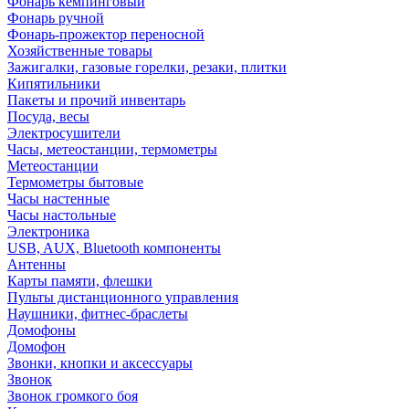
Фонарь кемпинговый
Фонарь ручной
Фонарь-прожектор переносной
Хозяйственные товары
Зажигалки, газовые горелки, резаки, плитки
Кипятильники
Пакеты и прочий инвентарь
Посуда, весы
Электросушители
Часы, метеостанции, термометры
Метеостанции
Термометры бытовые
Часы настенные
Часы настольные
Электроника
USB, AUX, Bluetooth компоненты
Антенны
Карты памяти, флешки
Пульты дистанционного управления
Наушники, фитнес-браслеты
Домофоны
Домофон
Звонки, кнопки и аксессуары
Звонок
Звонок громкого боя