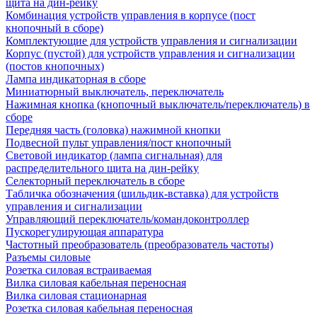
щита на дин-рейку
Комбинация устройств управления в корпусе (пост
кнопочный в сборе)
Комплектующие для устройств управления и сигнализации
Корпус (пустой) для устройств управления и сигнализации
(постов кнопочных)
Лампа индикаторная в сборе
Миниатюрный выключатель, переключатель
Нажимная кнопка (кнопочный выключатель/переключатель) в
сборе
Передняя часть (головка) нажимной кнопки
Подвесной пульт управления/пост кнопочный
Световой индикатор (лампа сигнальная) для
распределительного щита на дин-рейку
Селекторный переключатель в сборе
Табличка обозначения (шильдик-вставка) для устройств
управления и сигнализации
Управляющий переключатель/командоконтроллер
Пускорегулирующая аппаратура
Частотный преобразователь (преобразователь частоты)
Разъемы силовые
Розетка силовая встраиваемая
Вилка силовая кабельная переносная
Вилка силовая стационарная
Розетка силовая кабельная переносная