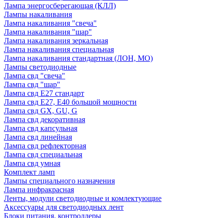
Лампа энергосберегающая (КЛЛ)
Лампы накаливания
Лампа накаливания "свеча"
Лампа накаливания "шар"
Лампа накаливания зеркальная
Лампа накаливания специальная
Лампа накаливания стандартная (ЛОН, МО)
Лампы светодиодные
Лампа свд "свеча"
Лампа свд "шар"
Лампа свд E27 стандарт
Лампа свд E27, Е40 большой мощности
Лампа свд GX, GU, G
Лампа свд декоративная
Лампа свд капсульная
Лампа свд линейная
Лампа свд рефлекторная
Лампа свд специальная
Лампа свд умная
Комплект ламп
Лампы специального назначения
Лампа инфракрасная
Ленты, модули светодиодные и комлектующие
Аксессуары для светодиодных лент
Блоки питания, контроллеры