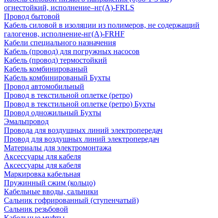
огнестойкий, исполнение–нг(А)-FRLS
Провод бытовой
Кабель силовой в изоляции из полимеров, не содержащий
галогенов, исполнение-нг(А)-FRHF
Кабели специального назначения
Кабель (провод) для погружных насосов
Кабель (провод) термостойкий
Кабель комбинированый
Кабель комбинированый Бухты
Провод автомобильный
Провод в текстильной оплетке (ретро)
Провод в текстильной оплетке (ретро) Бухты
Провод одножильный Бухты
Эмальпровод
Провода для воздушных линий электропередач
Провод для воздушных линий электропередач
Материалы для электромонтажа
Аксессуары для кабеля
Аксессуары для кабеля
Маркировка кабельная
Пружинный сжим (кольцо)
Кабельные вводы, сальники
Сальник гофрированный (ступенчатый)
Сальник резьбовой
Кабельные муфты