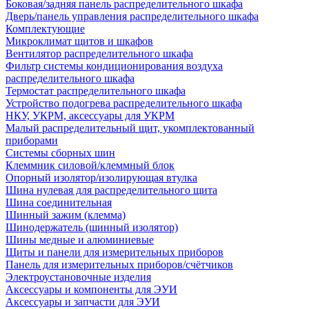
Боковая/задняя панель распределительного шкафа
Дверь/панель управления распределительного шкафа
Комплектующие
Микроклимат щитов и шкафов
Вентилятор распределительного шкафа
Фильтр системы кондиционирования воздуха
распределительного шкафа
Термостат распределительного шкафа
Устройство подогрева распределительного шкафа
НКУ, УКРМ, аксессуары для УКРМ
Малый распределительный щит, укомплектованный
приборами
Системы сборных шин
Клеммник силовой/клеммный блок
Опорный изолятор/изолирующая втулка
Шина нулевая для распределительного щита
Шина соединительная
Шинный зажим (клемма)
Шинодержатель (шинный изолятор)
Шины медные и алюминиевые
Щиты и панели для измерительных приборов
Панель для измерительных приборов/счётчиков
Электроустановочные изделия
Аксессуары и компоненты для ЭУИ
Аксессуары и запчасти для ЭУИ