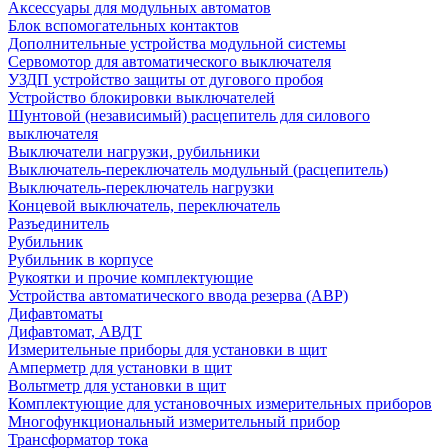
Аксессуары для модульных автоматов
Блок вспомогательных контактов
Дополнительные устройства модульной системы
Сервомотор для автоматического выключателя
УЗДП устройство защиты от дугового пробоя
Устройство блокировки выключателей
Шунтовой (независимый) расцепитель для силового
выключателя
Выключатели нагрузки, рубильники
Выключатель-переключатель модульный (расцепитель)
Выключатель-переключатель нагрузки
Концевой выключатель, переключатель
Разъединитель
Рубильник
Рубильник в корпусе
Рукоятки и прочие комплектующие
Устройства автоматического ввода резерва (АВР)
Дифавтоматы
Дифавтомат, АВДТ
Измерительные приборы для установки в щит
Амперметр для установки в щит
Вольтметр для установки в щит
Комплектующие для установочных измерительных приборов
Многофункциональный измерительный прибор
Трансформатор тока