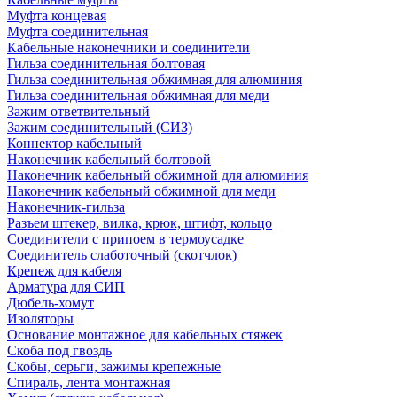
Муфта концевая
Муфта соединительная
Кабельные наконечники и соединители
Гильза соединительная болтовая
Гильза соединительная обжимная для алюминия
Гильза соединительная обжимная для меди
Зажим ответвительный
Зажим соединительный (СИЗ)
Коннектор кабельный
Наконечник кабельный болтовой
Наконечник кабельный обжимной для алюминия
Наконечник кабельный обжимной для меди
Наконечник-гильза
Разъем штекер, вилка, крюк, штифт, кольцо
Соединители с припоем в термоусадке
Соединитель слаботочный (скотчлок)
Крепеж для кабеля
Арматура для СИП
Дюбель-хомут
Изоляторы
Основание монтажное для кабельных стяжек
Скоба под гвоздь
Скобы, серьги, зажимы крепежные
Спираль, лента монтажная