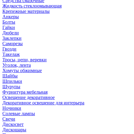
Средства смазочные
Жидкость стеклоомывающая
Крепежные материалы
Анкеры
Болты
Гайки
Дюбели
Заклепки
Саморезы
Гвозди
Такелаж
Тросы, цепи, веревки
Уголок, лента
Хомуты обжимные
Шайбы
Шпильки
Шурупы
Фурнитура мебельная
Освещение декоративное
Декоративное освещение для интерьера
Ночники
Солевые лампы
Свечи
Дискосвет
Дискошары