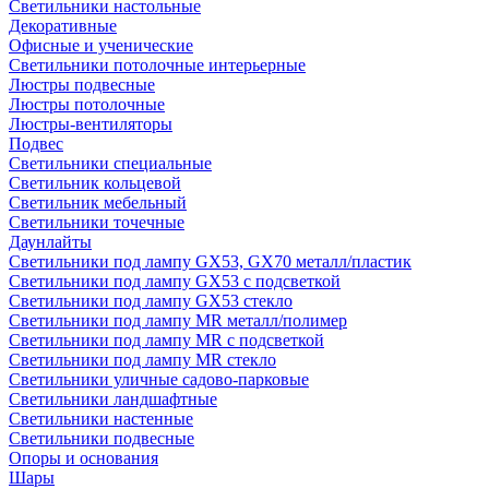
Светильники настольные
Декоративные
Офисные и ученические
Светильники потолочные интерьерные
Люстры подвесные
Люстры потолочные
Люстры-вентиляторы
Подвес
Светильники специальные
Светильник кольцевой
Светильник мебельный
Светильники точечные
Даунлайты
Светильники под лампу GX53, GX70 металл/пластик
Светильники под лампу GX53 с подсветкой
Светильники под лампу GX53 стекло
Светильники под лампу MR металл/полимер
Светильники под лампу MR с подсветкой
Светильники под лампу MR стекло
Светильники уличные садово-парковые
Светильники ландшафтные
Светильники настенные
Светильники подвесные
Опоры и основания
Шары