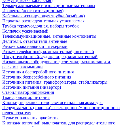
Хомут (стяжка кабельная)
Термоусаживаемые и изоляционные материалы
Изолента (лента изоляционная)
Кабельная изолирующая трубка (кембрик)
Перчатка распределительная усаживаемая
Трубка термоусадочная, наборы трубок
Колпачок усаживаемый
Телекоммуникационные, антенные компоненты
Делители, ответвители антенные
Разъем коаксиальный штекерный
Разъем телефонный, компьютерный, антенный
Шнур телефонный, аудио, видео, компьютерный
Низковольтное оборудование, счетчики, молниезащита,
разъемы, клеммники
Источники бесперебойного питания
Источник бесперебойного питания
Источники питания, трансформаторы, стабилизаторы
Источник питания (инвертор)
Стабилизатор напряжения
Трансформатор питания
Кнопки, переключатели, светосигнальная арматура
Передняя часть (головка) селекторного/многопозиционного
переключателя
Пульт управления, джойстик
Кнопка/кнопочный выключатель для распределительного