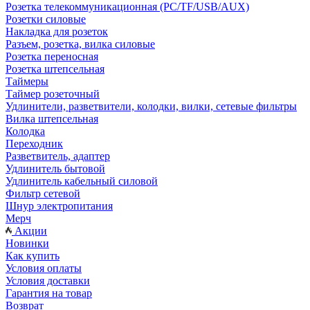
Розетка телекоммуникационная (PC/TF/USB/AUX)
Розетки силовые
Накладка для розеток
Разъем, розетка, вилка силовые
Розетка переносная
Розетка штепсельная
Таймеры
Таймер розеточный
Удлинители, разветвители, колодки, вилки, сетевые фильтры
Вилка штепсельная
Колодка
Переходник
Разветвитель, адаптер
Удлинитель бытовой
Удлинитель кабельный силовой
Фильтр сетевой
Шнур электропитания
Мерч
Акции
Новинки
Как купить
Условия оплаты
Условия доставки
Гарантия на товар
Возврат