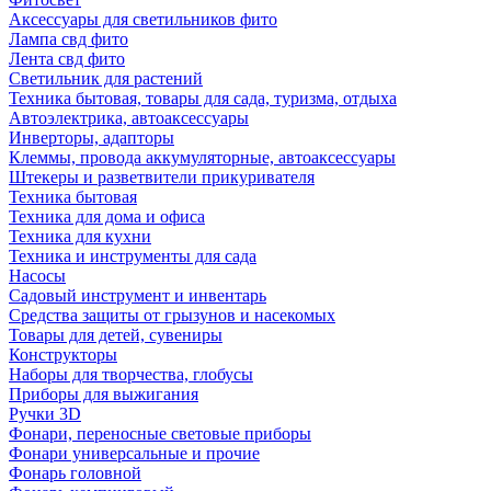
Аксессуары для светильников фито
Лампа свд фито
Лента свд фито
Светильник для растений
Техника бытовая, товары для сада, туризма, отдыха
Автоэлектрика, автоаксессуары
Инверторы, адапторы
Клеммы, провода аккумуляторные, автоаксессуары
Штекеры и разветвители прикуривателя
Техника бытовая
Техника для дома и офиса
Техника для кухни
Техника и инструменты для сада
Насосы
Садовый инструмент и инвентарь
Средства защиты от грызунов и насекомых
Товары для детей, сувениры
Конструкторы
Наборы для творчества, глобусы
Приборы для выжигания
Ручки 3D
Фонари, переносные световые приборы
Фонари универсальные и прочие
Фонарь головной