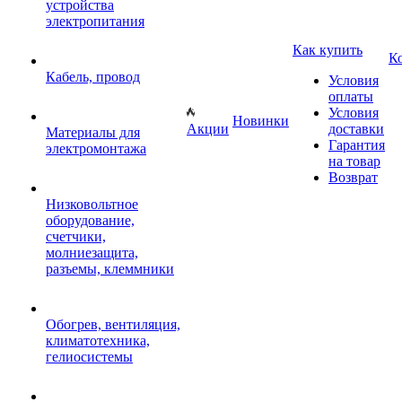
устройства
электропитания
Как купить
К
Кабель, провод
Условия
оплаты
Условия
Новинки
Акции
доставки
Материалы для
Гарантия
электромонтажа
на товар
Возврат
Низковольтное
оборудование,
счетчики,
молниезащита,
разъемы, клеммники
Обогрев, вентиляция,
климатотехника,
гелиосистемы