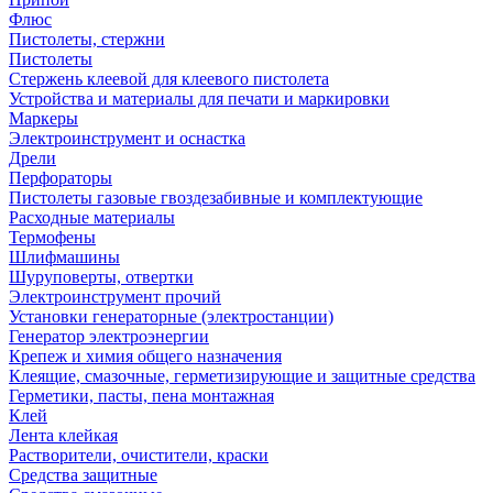
Флюс
Пистолеты, стержни
Пистолеты
Стержень клеевой для клеевого пистолета
Устройства и материалы для печати и маркировки
Маркеры
Электроинструмент и оснастка
Дрели
Перфораторы
Пистолеты газовые гвоздезабивные и комплектующие
Расходные материалы
Термофены
Шлифмашины
Шуруповерты, отвертки
Электроинструмент прочий
Установки генераторные (электростанции)
Генератор электроэнергии
Крепеж и химия общего назначения
Клеящие, смазочные, герметизирующие и защитные средства
Герметики, пасты, пена монтажная
Клей
Лента клейкая
Растворители, очистители, краски
Средства защитные