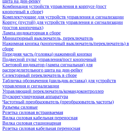
щита на дин-рейку
Комбинация устройств управления в корпусе (пост
кнопочный в сборе)
Комплектующие для устройств управления и сигнализации
Корпус (пустой) для устройств управления и сигнализации
(постов кнопочных)
Лампа индикаторная в сборе
Миниатюрный выключатель, переключатель
Нажимная кнопка (кнопочный выключатель/переключатель) в
сборе
Передняя часть (головка) нажимной кнопки
Подвесной пульт управления/пост кнопочный
Световой индикатор (лампа сигнальная) для
распределительного щита на дин-рейку
Селекторный переключатель в сборе
Табличка обозначения (шильдик-вставка) для устройств
управления и сигнализации
Управляющий переключатель/командоконтроллер
Пускорегулирующая аппаратура
Частотный преобразователь (преобразователь частоты)
Разъемы силовые
Розетка силовая встраиваемая
Вилка силовая кабельная переносная
Вилка силовая стационарная
Розетка силовая кабельная переносная