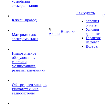
устройства
электропитания
Как купить
К
Кабель, провод
Условия
оплаты
Условия
Новинки
Акции
доставки
Материалы для
Гарантия
электромонтажа
на товар
Возврат
Низковольтное
оборудование,
счетчики,
молниезащита,
разъемы, клеммники
Обогрев, вентиляция,
климатотехника,
гелиосистемы