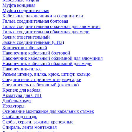
Муфта концевая
Муфта соединительная
Кабельные наконечники и соединители
Гильза соединительная болтовая
Гильза соединительная обжимная для алюминия
Гильза соединительная обжимная для меди
Зажим ответвительный
Зажим соединительный (СИЗ)
Коннектор кабельный
Наконечник кабельный болтовой
Наконечник кабельный обжимной для алюминия
Наконечник кабельный обжимной для меди
Наконечник-гильза
Разъем штекер, вилка, крюк, штифт, кольцо
Соединители с припоем в термоусадке
Соединитель слаботочный (скотчлок)
Крепеж для кабеля
Арматура для СИП
Дюбель-хомут
Изоляторы
Основание монтажное для кабельных стяжек
Скоба под гвоздь
Скобы, серьги, зажимы крепежные
Спираль, лента монтажная