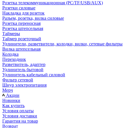
Розетка телекоммуникационная (PC/TF/USB/AUX)
Розетки силовые
Накладка для розеток
Разъем, розетка, вилка силовые
Розетка переносная
Розетка штепсельная
Таймеры
Таймер розеточный
Удлинители, разветвители, колодки, вилки, сетевые фильтры
Вилка штепсельная
Колодка
Переходник
Разветвитель, адаптер
Удлинитель бытовой
Удлинитель кабельный силовой
Фильтр сетевой
Шнур электропитания
Мерч
Акции
Новинки
Как купить
Условия оплаты
Условия доставки
Гарантия на товар
Возврат