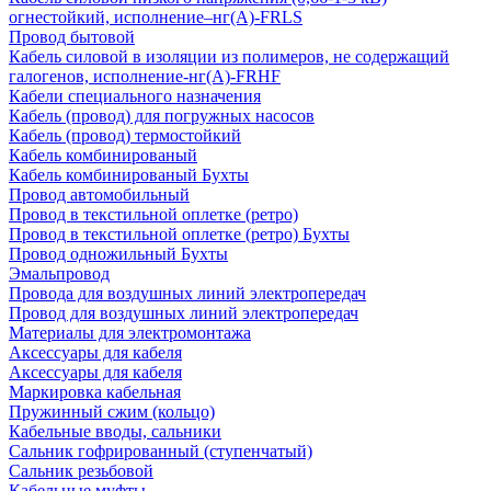
огнестойкий, исполнение–нг(А)-FRLS
Провод бытовой
Кабель силовой в изоляции из полимеров, не содержащий
галогенов, исполнение-нг(А)-FRHF
Кабели специального назначения
Кабель (провод) для погружных насосов
Кабель (провод) термостойкий
Кабель комбинированый
Кабель комбинированый Бухты
Провод автомобильный
Провод в текстильной оплетке (ретро)
Провод в текстильной оплетке (ретро) Бухты
Провод одножильный Бухты
Эмальпровод
Провода для воздушных линий электропередач
Провод для воздушных линий электропередач
Материалы для электромонтажа
Аксессуары для кабеля
Аксессуары для кабеля
Маркировка кабельная
Пружинный сжим (кольцо)
Кабельные вводы, сальники
Сальник гофрированный (ступенчатый)
Сальник резьбовой
Кабельные муфты