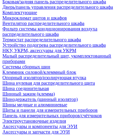
Боковая/задняя панель распределительного шкафа
Дверь/панель управления распределительного шкафа
Комплектующие
Микроклимат щитов и шкафов
Вентилятор распределительного шкафа
Фильтр системы кондиционирования воздуха
распределительного шкафа
Термостат распределительного шкафа
Устройство подогрева распределительного шкафа
НКУ, УКРМ, аксессуары для УКРМ
Малый распределительный щит, укомплектованный
приборами
Системы сборных шин
Клеммник силовой/клеммный блок
Опорный изолятор/изолирующая втулка
Шина нулевая для распределительного щита
Шина соединительная
Шинный зажим (клемма)
Шинодержатель (шинный изолятор)
Шины медные и алюминиевые
Щиты и панели для измерительных приборов
Панель для измерительных приборов/счётчиков
Электроустановочные изделия
Аксессуары и компоненты для ЭУИ
Аксессуары и запчасти для ЭУИ