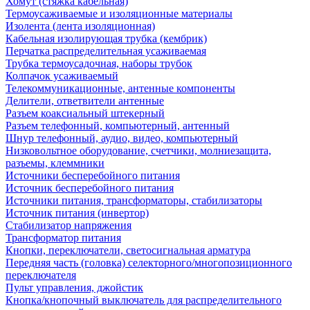
Хомут (стяжка кабельная)
Термоусаживаемые и изоляционные материалы
Изолента (лента изоляционная)
Кабельная изолирующая трубка (кембрик)
Перчатка распределительная усаживаемая
Трубка термоусадочная, наборы трубок
Колпачок усаживаемый
Телекоммуникационные, антенные компоненты
Делители, ответвители антенные
Разъем коаксиальный штекерный
Разъем телефонный, компьютерный, антенный
Шнур телефонный, аудио, видео, компьютерный
Низковольтное оборудование, счетчики, молниезащита,
разъемы, клеммники
Источники бесперебойного питания
Источник бесперебойного питания
Источники питания, трансформаторы, стабилизаторы
Источник питания (инвертор)
Стабилизатор напряжения
Трансформатор питания
Кнопки, переключатели, светосигнальная арматура
Передняя часть (головка) селекторного/многопозиционного
переключателя
Пульт управления, джойстик
Кнопка/кнопочный выключатель для распределительного