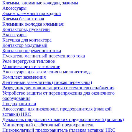
Клеммы, клеммные колодки, зажимы
Аксессуары
Зажим клеммный проходной
Клемма безвинтовая
Клеммник (колодка клеммная)
Контакторы, пускатели
Аксессуары
Катушка для контактора
Контактор модульный
Контактор переменного тока
Пускатель магнитный переменного тока
Реле перегрузки тепловое
Молниезащита и заземление
Аксессуары для заземления и молниеотвода
Комплект заземления
Ленточный заземлитель (гибкая перемычка)
Разрядник для молниезащиты систем энергоснабжения
Устройство защиты от перенапряжения для оконечного
оборудования
Предохранители
Аксессуары для низковольт. предохранителя (плавкой
вставки) HRC
Держатель продольных плавких предохранителей (вставок)
Миниатюрный слаботочный предохранитель
Низковольтный предохранитель (плавкая вставка) HRC