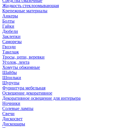
Средства смазочные
Жидкость стеклоомывающая
Крепежные материалы
Анкеры
Болты
Гайки
Дюбели
Заклепки
Саморезы
Гвозди
Такелаж
Тросы, цепи, веревки
Уголок, лента
Хомуты обжимные
Шайбы
Шпильки
Шурупы
Фурнитура мебельная
Освещение декоративное
Декоративное освещение для интерьера
Ночники
Солевые лампы
Свечи
Дискосвет
Дискошары