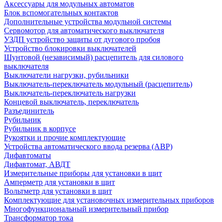
Аксессуары для модульных автоматов
Блок вспомогательных контактов
Дополнительные устройства модульной системы
Сервомотор для автоматического выключателя
УЗДП устройство защиты от дугового пробоя
Устройство блокировки выключателей
Шунтовой (независимый) расцепитель для силового
выключателя
Выключатели нагрузки, рубильники
Выключатель-переключатель модульный (расцепитель)
Выключатель-переключатель нагрузки
Концевой выключатель, переключатель
Разъединитель
Рубильник
Рубильник в корпусе
Рукоятки и прочие комплектующие
Устройства автоматического ввода резерва (АВР)
Дифавтоматы
Дифавтомат, АВДТ
Измерительные приборы для установки в щит
Амперметр для установки в щит
Вольтметр для установки в щит
Комплектующие для установочных измерительных приборов
Многофункциональный измерительный прибор
Трансформатор тока