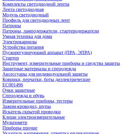
Комплекты светодиодной ленты
Лента светодиодная
Модуль светодиодный
Профиль для светодиодных лент
Патроны
Патроны, ламподержатели, стартеродержатели
Умная техника для дома
Электрокарнизы
Устройства питания
Пускорегулирующий аппарат (ПРА, ЭПРА)
Стартер
Инструмент, измерительные приборы и средства защиты
Защитные материалы и спецодежда
Аксессуары для индивидуальной защиты
Коврики, перчатки, боты диэлектрические
EC001496
Очки защитные
Спецодежда и обувь
Измерительные приборы, тестеры
Зажим-крокодил, щупы
Искатель скрытой проводки
Клещи электроизмерительные
Мультиметр
Приборы прочие
Указатель напряжения, отвертка индикаторная