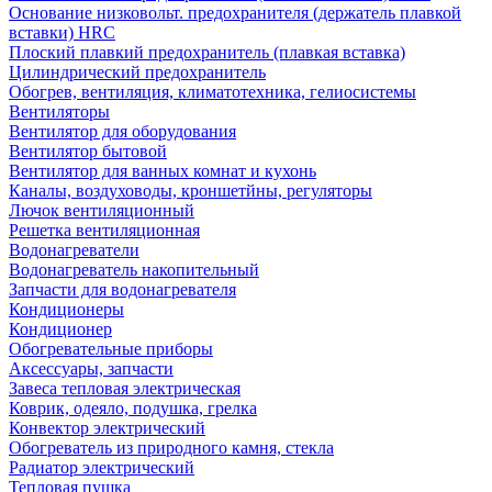
Основание низковольт. предохранителя (держатель плавкой
вставки) HRC
Плоский плавкий предохранитель (плавкая вставка)
Цилиндрический предохранитель
Обогрев, вентиляция, климатотехника, гелиосистемы
Вентиляторы
Вентилятор для оборудования
Вентилятор бытовой
Вентилятор для ванных комнат и кухонь
Каналы, воздуховоды, кроншетйны, регуляторы
Лючок вентиляционный
Решетка вентиляционная
Водонагреватели
Водонагреватель накопительный
Запчасти для водонагревателя
Кондиционеры
Кондиционер
Обогревательные приборы
Аксессуары, запчасти
Завеса тепловая электрическая
Коврик, одеяло, подушка, грелка
Конвектор электрический
Обогреватель из природного камня, стекла
Радиатор электрический
Тепловая пушка