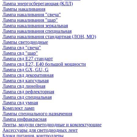
Лампа энергосберегающая (КЛЛ)
Лампы накаливания
Лампа накаливания "свеча"
Лампа накаливания "шар"
Лампа накаливания зеркальная
Лампа накаливания специальная
Лампа накаливания стандартная (ЛОН, МО)
Лампы светодиодные
Лампа свд "свеча"
Лампа свд "шар"
Лампа свд E27 стандарт
Лампа свд E27, Е40 большой мощности
Лампа свд GX, GU, G
Лампа свд декоративная
Лампа свд капсульная
Лампа свд линейная
Лампа свд рефлекторная
Лампа свд специальная
Лампа свд умная
Комплект ламп
Лампы специального назначения
Лампа инфракрасная
Ленты, модули светодиодные и комлектующие
Аксессуары для светодиодных лент
Блоки питания, контроллеры