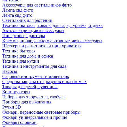
Аксессуары для светильников фито
Лампа свд фито
Лента свд фито
Светильник для растений
Техника бытовая, товары для сада, туризма, отдыха
Автоэлектрика, автоаксессуары
Инверторы, адапторы
Клеммы, провода аккумуляторные, автоаксессуары
Штекеры и разветвители прикуривателя
Техника бытовая
Техника для дома и офиса
Техника для кухни
Техника и инструменты для сада
Насосы
Садовый инструмент и инвентарь
Средства защиты от грызунов и насекомых
Товары для детей, сувениры
Конструкторы
Наборы для творчества, глобусы
Приборы для выжигания
Ручки 3D
Фонари, переносные световые приборы
Фонари универсальные и прочие
Фонарь головной