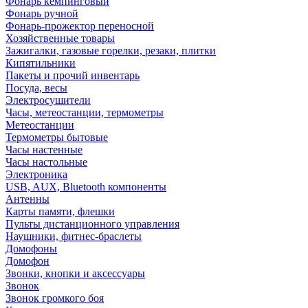
Фонарь кемпинговый
Фонарь ручной
Фонарь-прожектор переносной
Хозяйственные товары
Зажигалки, газовые горелки, резаки, плитки
Кипятильники
Пакеты и прочий инвентарь
Посуда, весы
Электросушители
Часы, метеостанции, термометры
Метеостанции
Термометры бытовые
Часы настенные
Часы настольные
Электроника
USB, AUX, Bluetooth компоненты
Антенны
Карты памяти, флешки
Пульты дистанционного управления
Наушники, фитнес-браслеты
Домофоны
Домофон
Звонки, кнопки и аксессуары
Звонок
Звонок громкого боя