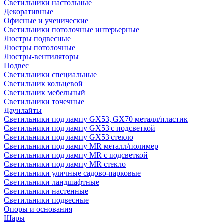
Светильники настольные
Декоративные
Офисные и ученические
Светильники потолочные интерьерные
Люстры подвесные
Люстры потолочные
Люстры-вентиляторы
Подвес
Светильники специальные
Светильник кольцевой
Светильник мебельный
Светильники точечные
Даунлайты
Светильники под лампу GX53, GX70 металл/пластик
Светильники под лампу GX53 с подсветкой
Светильники под лампу GX53 стекло
Светильники под лампу MR металл/полимер
Светильники под лампу MR с подсветкой
Светильники под лампу MR стекло
Светильники уличные садово-парковые
Светильники ландшафтные
Светильники настенные
Светильники подвесные
Опоры и основания
Шары