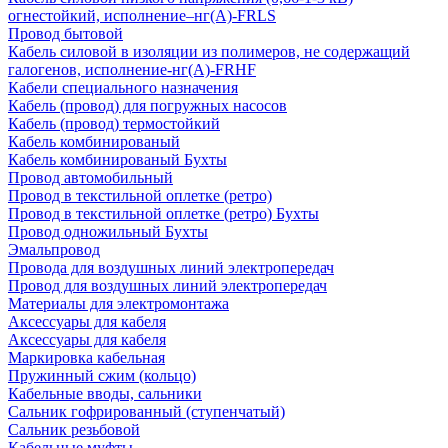
огнестойкий, исполнение–нг(А)-FRLS
Провод бытовой
Кабель силовой в изоляции из полимеров, не содержащий
галогенов, исполнение-нг(А)-FRHF
Кабели специального назначения
Кабель (провод) для погружных насосов
Кабель (провод) термостойкий
Кабель комбинированый
Кабель комбинированый Бухты
Провод автомобильный
Провод в текстильной оплетке (ретро)
Провод в текстильной оплетке (ретро) Бухты
Провод одножильный Бухты
Эмальпровод
Провода для воздушных линий электропередач
Провод для воздушных линий электропередач
Материалы для электромонтажа
Аксессуары для кабеля
Аксессуары для кабеля
Маркировка кабельная
Пружинный сжим (кольцо)
Кабельные вводы, сальники
Сальник гофрированный (ступенчатый)
Сальник резьбовой
Кабельные муфты