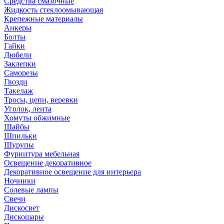
Средства смазочные
Жидкость стеклоомывающая
Крепежные материалы
Анкеры
Болты
Гайки
Дюбели
Заклепки
Саморезы
Гвозди
Такелаж
Тросы, цепи, веревки
Уголок, лента
Хомуты обжимные
Шайбы
Шпильки
Шурупы
Фурнитура мебельная
Освещение декоративное
Декоративное освещение для интерьера
Ночники
Солевые лампы
Свечи
Дискосвет
Дискошары