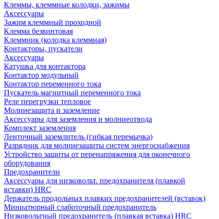
Клеммы, клеммные колодки, зажимы
Аксессуары
Зажим клеммный проходной
Клемма безвинтовая
Клеммник (колодка клеммная)
Контакторы, пускатели
Аксессуары
Катушка для контактора
Контактор модульный
Контактор переменного тока
Пускатель магнитный переменного тока
Реле перегрузки тепловое
Молниезащита и заземление
Аксессуары для заземления и молниеотвода
Комплект заземления
Ленточный заземлитель (гибкая перемычка)
Разрядник для молниезащиты систем энергоснабжения
Устройство защиты от перенапряжения для оконечного
оборудования
Предохранители
Аксессуары для низковольт. предохранителя (плавкой
вставки) HRC
Держатель продольных плавких предохранителей (вставок)
Миниатюрный слаботочный предохранитель
Низковольтный предохранитель (плавкая вставка) HRC