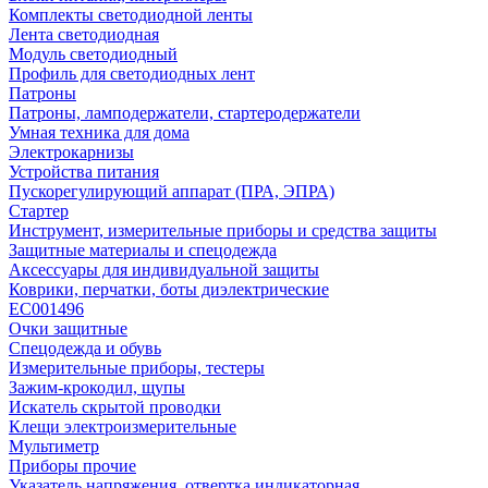
Комплекты светодиодной ленты
Лента светодиодная
Модуль светодиодный
Профиль для светодиодных лент
Патроны
Патроны, ламподержатели, стартеродержатели
Умная техника для дома
Электрокарнизы
Устройства питания
Пускорегулирующий аппарат (ПРА, ЭПРА)
Стартер
Инструмент, измерительные приборы и средства защиты
Защитные материалы и спецодежда
Аксессуары для индивидуальной защиты
Коврики, перчатки, боты диэлектрические
EC001496
Очки защитные
Спецодежда и обувь
Измерительные приборы, тестеры
Зажим-крокодил, щупы
Искатель скрытой проводки
Клещи электроизмерительные
Мультиметр
Приборы прочие
Указатель напряжения, отвертка индикаторная