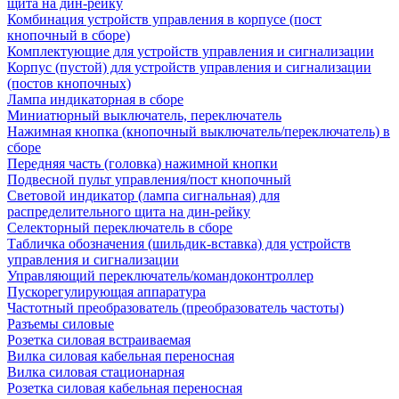
щита на дин-рейку
Комбинация устройств управления в корпусе (пост
кнопочный в сборе)
Комплектующие для устройств управления и сигнализации
Корпус (пустой) для устройств управления и сигнализации
(постов кнопочных)
Лампа индикаторная в сборе
Миниатюрный выключатель, переключатель
Нажимная кнопка (кнопочный выключатель/переключатель) в
сборе
Передняя часть (головка) нажимной кнопки
Подвесной пульт управления/пост кнопочный
Световой индикатор (лампа сигнальная) для
распределительного щита на дин-рейку
Селекторный переключатель в сборе
Табличка обозначения (шильдик-вставка) для устройств
управления и сигнализации
Управляющий переключатель/командоконтроллер
Пускорегулирующая аппаратура
Частотный преобразователь (преобразователь частоты)
Разъемы силовые
Розетка силовая встраиваемая
Вилка силовая кабельная переносная
Вилка силовая стационарная
Розетка силовая кабельная переносная