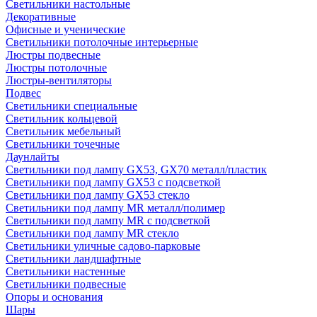
Светильники настольные
Декоративные
Офисные и ученические
Светильники потолочные интерьерные
Люстры подвесные
Люстры потолочные
Люстры-вентиляторы
Подвес
Светильники специальные
Светильник кольцевой
Светильник мебельный
Светильники точечные
Даунлайты
Светильники под лампу GX53, GX70 металл/пластик
Светильники под лампу GX53 с подсветкой
Светильники под лампу GX53 стекло
Светильники под лампу MR металл/полимер
Светильники под лампу MR с подсветкой
Светильники под лампу MR стекло
Светильники уличные садово-парковые
Светильники ландшафтные
Светильники настенные
Светильники подвесные
Опоры и основания
Шары