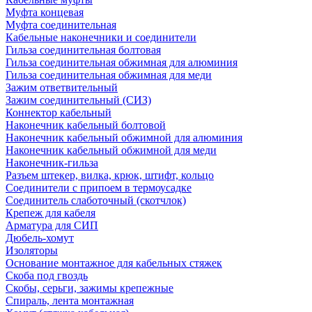
Муфта концевая
Муфта соединительная
Кабельные наконечники и соединители
Гильза соединительная болтовая
Гильза соединительная обжимная для алюминия
Гильза соединительная обжимная для меди
Зажим ответвительный
Зажим соединительный (СИЗ)
Коннектор кабельный
Наконечник кабельный болтовой
Наконечник кабельный обжимной для алюминия
Наконечник кабельный обжимной для меди
Наконечник-гильза
Разъем штекер, вилка, крюк, штифт, кольцо
Соединители с припоем в термоусадке
Соединитель слаботочный (скотчлок)
Крепеж для кабеля
Арматура для СИП
Дюбель-хомут
Изоляторы
Основание монтажное для кабельных стяжек
Скоба под гвоздь
Скобы, серьги, зажимы крепежные
Спираль, лента монтажная