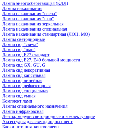
Лампа энергосберегающая (КЛЛ)
Лампы накаливания
Лампа накаливания "свеча"
Лампа накаливания "шар"
Лампа накаливания зеркальная
Лампа накаливания специальная
Лампа накаливания стандартная (ЛОН, МО)
Лампы светодиодные
Лампа свд "свеча"
Лампа свд "шар"
Лампа свд E27 стандарт
Лампа свд E27, Е40 большой мощности
Лампа свд GX, GU, G
Лампа свд декоративная
Лампа свд капсульная
Лампа свд линейная
Лампа свд рефлекторная
Лампа свд специальная
Лампа свд умная
Комплект ламп
Лампы специального назначения
Лампа инфракрасная
Ленты, модули светодиодные и комлектующие
Аксессуары для светодиодных лент
Блоки питания, контроллеры