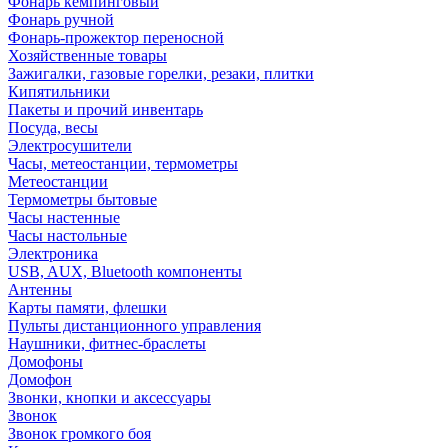
Фонарь кемпинговый
Фонарь ручной
Фонарь-прожектор переносной
Хозяйственные товары
Зажигалки, газовые горелки, резаки, плитки
Кипятильники
Пакеты и прочий инвентарь
Посуда, весы
Электросушители
Часы, метеостанции, термометры
Метеостанции
Термометры бытовые
Часы настенные
Часы настольные
Электроника
USB, AUX, Bluetooth компоненты
Антенны
Карты памяти, флешки
Пульты дистанционного управления
Наушники, фитнес-браслеты
Домофоны
Домофон
Звонки, кнопки и аксессуары
Звонок
Звонок громкого боя