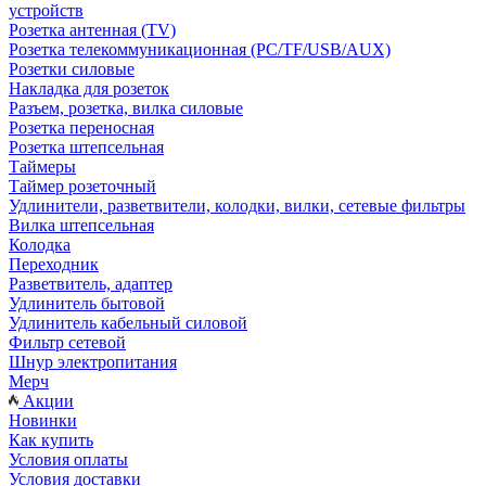
устройств
Розетка антенная (TV)
Розетка телекоммуникационная (PC/TF/USB/AUX)
Розетки силовые
Накладка для розеток
Разъем, розетка, вилка силовые
Розетка переносная
Розетка штепсельная
Таймеры
Таймер розеточный
Удлинители, разветвители, колодки, вилки, сетевые фильтры
Вилка штепсельная
Колодка
Переходник
Разветвитель, адаптер
Удлинитель бытовой
Удлинитель кабельный силовой
Фильтр сетевой
Шнур электропитания
Мерч
Акции
Новинки
Как купить
Условия оплаты
Условия доставки