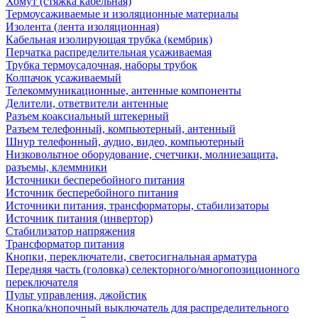
Хомут (стяжка кабельная)
Термоусаживаемые и изоляционные материалы
Изолента (лента изоляционная)
Кабельная изолирующая трубка (кембрик)
Перчатка распределительная усаживаемая
Трубка термоусадочная, наборы трубок
Колпачок усаживаемый
Телекоммуникационные, антенные компоненты
Делители, ответвители антенные
Разъем коаксиальный штекерный
Разъем телефонный, компьютерный, антенный
Шнур телефонный, аудио, видео, компьютерный
Низковольтное оборудование, счетчики, молниезащита,
разъемы, клеммники
Источники бесперебойного питания
Источник бесперебойного питания
Источники питания, трансформаторы, стабилизаторы
Источник питания (инвертор)
Стабилизатор напряжения
Трансформатор питания
Кнопки, переключатели, светосигнальная арматура
Передняя часть (головка) селекторного/многопозиционного
переключателя
Пульт управления, джойстик
Кнопка/кнопочный выключатель для распределительного