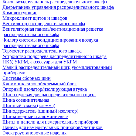
Боковая/задняя панель распределительного шкафа
Дверь/панель управления распределительного шкафа
Комплектующие
Микроклимат щитов и шкафов
Вентилятор распределительного шкафа
Вентиляторная панель/вентиляционная решетка
распределительного шкафа
Фильтр системы кондиционирования воздуха
распределительного шкафа
Термостат распределительного шкафа
Устройство подогрева распределительного шкафа
НКУ, УКРМ, аксессуары для УКРМ
Малый распределительный щит, укомплектованный
приборами
Системы сборных шин
Клеммник силовой/клеммный блок
Опорный изолятор/изолирующая втулка
Шина нулевая для распределительного щита
Шина соединительная
Шинный зажим (клемма)
Шинодержатель (шинный изолятор)
Шины медные и алюминиевые
Щиты и панели для измерительных приборов
Панель для измерительных приборов/счётчиков
Электроустановочные изделия