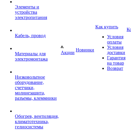
Элементы и
устройства
электропитания
Как купить
К
Кабель, провод
Условия
оплаты
Условия
Новинки
Акции
доставки
Материалы для
Гарантия
электромонтажа
на товар
Возврат
Низковольтное
оборудование,
счетчики,
молниезащита,
разъемы, клеммники
Обогрев, вентиляция,
климатотехника,
гелиосистемы