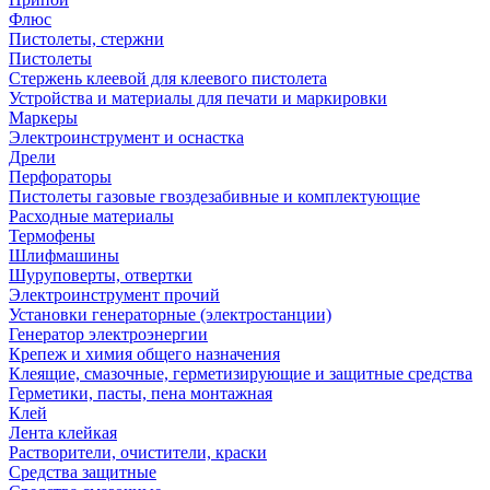
Флюс
Пистолеты, стержни
Пистолеты
Стержень клеевой для клеевого пистолета
Устройства и материалы для печати и маркировки
Маркеры
Электроинструмент и оснастка
Дрели
Перфораторы
Пистолеты газовые гвоздезабивные и комплектующие
Расходные материалы
Термофены
Шлифмашины
Шуруповерты, отвертки
Электроинструмент прочий
Установки генераторные (электростанции)
Генератор электроэнергии
Крепеж и химия общего назначения
Клеящие, смазочные, герметизирующие и защитные средства
Герметики, пасты, пена монтажная
Клей
Лента клейкая
Растворители, очистители, краски
Средства защитные