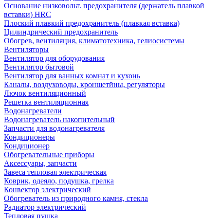
Основание низковольт. предохранителя (держатель плавкой
вставки) HRC
Плоский плавкий предохранитель (плавкая вставка)
Цилиндрический предохранитель
Обогрев, вентиляция, климатотехника, гелиосистемы
Вентиляторы
Вентилятор для оборудования
Вентилятор бытовой
Вентилятор для ванных комнат и кухонь
Каналы, воздуховоды, кроншетйны, регуляторы
Лючок вентиляционный
Решетка вентиляционная
Водонагреватели
Водонагреватель накопительный
Запчасти для водонагревателя
Кондиционеры
Кондиционер
Обогревательные приборы
Аксессуары, запчасти
Завеса тепловая электрическая
Коврик, одеяло, подушка, грелка
Конвектор электрический
Обогреватель из природного камня, стекла
Радиатор электрический
Тепловая пушка