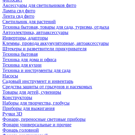
Аксессуары для светильников фито
Лампа свд фито
Лента свд фито
Светильник для растений
Техника бытовая, товары для сада, туризма, отдыха
Автоэлектрика, автоаксессуары
Инверторы, адапторы
Клеммы, провода аккумуляторные, автоаксессуары
Штекеры и разветвители прикуривателя
Техника бытовая
Техника для дома и офиса
Техника для кухни
Техника и инструменты для сада
Насосы
Садовый инструмент и инвентарь
Средства защиты от грызунов и насекомых
Товары для детей, сувениры
Конструкторы
Наборы для творчества, глобусы
Приборы для выжигания
Ручки 3D
Фонари, переносные световые приборы
Фонари универсальные и прочие
Фонарь головной