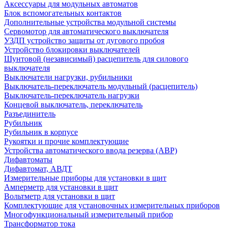
Аксессуары для модульных автоматов
Блок вспомогательных контактов
Дополнительные устройства модульной системы
Сервомотор для автоматического выключателя
УЗДП устройство защиты от дугового пробоя
Устройство блокировки выключателей
Шунтовой (независимый) расцепитель для силового
выключателя
Выключатели нагрузки, рубильники
Выключатель-переключатель модульный (расцепитель)
Выключатель-переключатель нагрузки
Концевой выключатель, переключатель
Разъединитель
Рубильник
Рубильник в корпусе
Рукоятки и прочие комплектующие
Устройства автоматического ввода резерва (АВР)
Дифавтоматы
Дифавтомат, АВДТ
Измерительные приборы для установки в щит
Амперметр для установки в щит
Вольтметр для установки в щит
Комплектующие для установочных измерительных приборов
Многофункциональный измерительный прибор
Трансформатор тока