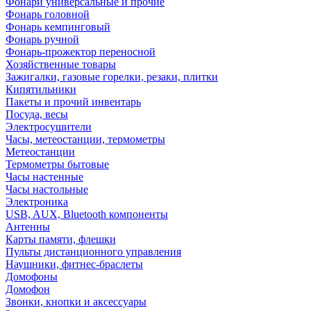
Фонари универсальные и прочие
Фонарь головной
Фонарь кемпинговый
Фонарь ручной
Фонарь-прожектор переносной
Хозяйственные товары
Зажигалки, газовые горелки, резаки, плитки
Кипятильники
Пакеты и прочий инвентарь
Посуда, весы
Электросушители
Часы, метеостанции, термометры
Метеостанции
Термометры бытовые
Часы настенные
Часы настольные
Электроника
USB, AUX, Bluetooth компоненты
Антенны
Карты памяти, флешки
Пульты дистанционного управления
Наушники, фитнес-браслеты
Домофоны
Домофон
Звонки, кнопки и аксессуары