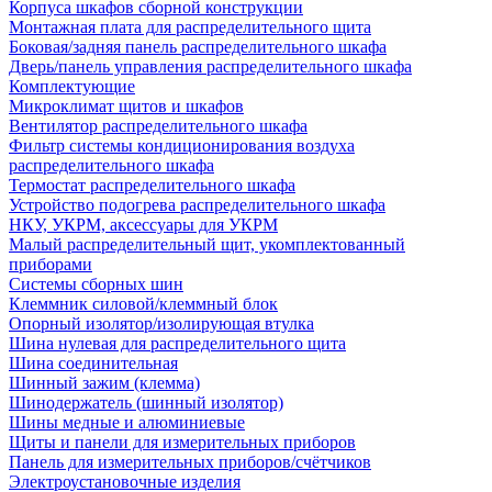
Корпуса шкафов сборной конструкции
Монтажная плата для распределительного щита
Боковая/задняя панель распределительного шкафа
Дверь/панель управления распределительного шкафа
Комплектующие
Микроклимат щитов и шкафов
Вентилятор распределительного шкафа
Фильтр системы кондиционирования воздуха
распределительного шкафа
Термостат распределительного шкафа
Устройство подогрева распределительного шкафа
НКУ, УКРМ, аксессуары для УКРМ
Малый распределительный щит, укомплектованный
приборами
Системы сборных шин
Клеммник силовой/клеммный блок
Опорный изолятор/изолирующая втулка
Шина нулевая для распределительного щита
Шина соединительная
Шинный зажим (клемма)
Шинодержатель (шинный изолятор)
Шины медные и алюминиевые
Щиты и панели для измерительных приборов
Панель для измерительных приборов/счётчиков
Электроустановочные изделия