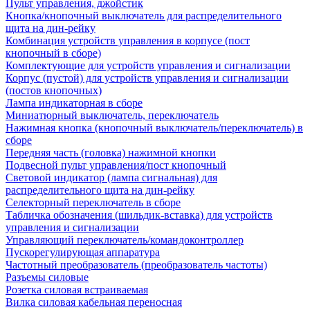
Пульт управления, джойстик
Кнопка/кнопочный выключатель для распределительного
щита на дин-рейку
Комбинация устройств управления в корпусе (пост
кнопочный в сборе)
Комплектующие для устройств управления и сигнализации
Корпус (пустой) для устройств управления и сигнализации
(постов кнопочных)
Лампа индикаторная в сборе
Миниатюрный выключатель, переключатель
Нажимная кнопка (кнопочный выключатель/переключатель) в
сборе
Передняя часть (головка) нажимной кнопки
Подвесной пульт управления/пост кнопочный
Световой индикатор (лампа сигнальная) для
распределительного щита на дин-рейку
Селекторный переключатель в сборе
Табличка обозначения (шильдик-вставка) для устройств
управления и сигнализации
Управляющий переключатель/командоконтроллер
Пускорегулирующая аппаратура
Частотный преобразователь (преобразователь частоты)
Разъемы силовые
Розетка силовая встраиваемая
Вилка силовая кабельная переносная