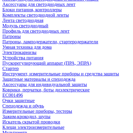
Аксессуары для светодиодных лент
Блоки питания, контроллеры
Комплекты светодиодной ленты
Лента светодиодная
Модуль светодиодный
Профиль для светодиодных лент
Патроны
Патроны, ламподержатели, стартеродержатели
Умная техника для дома
Электрокарнизы
Устройства питания
Пускорегулирующий аппарат (ПРА, ЭПРА)
Стартер
Инструмент, измерительные приборы и средства защиты
Защитные материалы и спецодежда
Аксессуары для индивидуальной защиты
Коврики, перчатки, боты диэлектрические
EC001496
Очки защитные
Спецодежда и обувь
Измерительные приборы, тестеры
Зажим-крокодил, щупы
Искатель скрытой проводки
Клещи электроизмерительные
Мультиметр