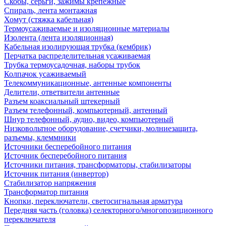
Скобы, серьги, зажимы крепежные
Спираль, лента монтажная
Хомут (стяжка кабельная)
Термоусаживаемые и изоляционные материалы
Изолента (лента изоляционная)
Кабельная изолирующая трубка (кембрик)
Перчатка распределительная усаживаемая
Трубка термоусадочная, наборы трубок
Колпачок усаживаемый
Телекоммуникационные, антенные компоненты
Делители, ответвители антенные
Разъем коаксиальный штекерный
Разъем телефонный, компьютерный, антенный
Шнур телефонный, аудио, видео, компьютерный
Низковольтное оборудование, счетчики, молниезащита,
разъемы, клеммники
Источники бесперебойного питания
Источник бесперебойного питания
Источники питания, трансформаторы, стабилизаторы
Источник питания (инвертор)
Стабилизатор напряжения
Трансформатор питания
Кнопки, переключатели, светосигнальная арматура
Передняя часть (головка) селекторного/многопозиционного
переключателя