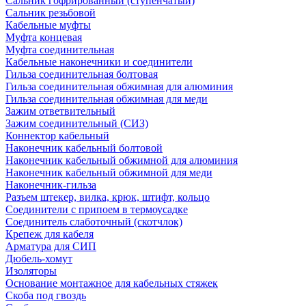
Сальник гофрированный (ступенчатый)
Сальник резьбовой
Кабельные муфты
Муфта концевая
Муфта соединительная
Кабельные наконечники и соединители
Гильза соединительная болтовая
Гильза соединительная обжимная для алюминия
Гильза соединительная обжимная для меди
Зажим ответвительный
Зажим соединительный (СИЗ)
Коннектор кабельный
Наконечник кабельный болтовой
Наконечник кабельный обжимной для алюминия
Наконечник кабельный обжимной для меди
Наконечник-гильза
Разъем штекер, вилка, крюк, штифт, кольцо
Соединители с припоем в термоусадке
Соединитель слаботочный (скотчлок)
Крепеж для кабеля
Арматура для СИП
Дюбель-хомут
Изоляторы
Основание монтажное для кабельных стяжек
Скоба под гвоздь