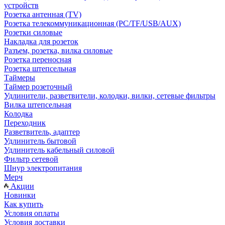
устройств
Розетка антенная (TV)
Розетка телекоммуникационная (PC/TF/USB/AUX)
Розетки силовые
Накладка для розеток
Разъем, розетка, вилка силовые
Розетка переносная
Розетка штепсельная
Таймеры
Таймер розеточный
Удлинители, разветвители, колодки, вилки, сетевые фильтры
Вилка штепсельная
Колодка
Переходник
Разветвитель, адаптер
Удлинитель бытовой
Удлинитель кабельный силовой
Фильтр сетевой
Шнур электропитания
Мерч
Акции
Новинки
Как купить
Условия оплаты
Условия доставки