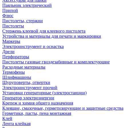
Аксессуары для пайки
Паяльник электрический
Припой
Флюс
Пистолеты, стержни
Пистолеты
Стержень клеевой для клеевого пистолета
Устройства и материалы для печати и маркировки
Маркеры
Электроинструмент и оснастка
Дрели
Перфораторы
Пистолеты газовые гвоздезабивные и комплектующие
Расходные материалы
Термофены
Шлифмашины
Шуруповерты, отвертки
Электроинструмент прочий
Установки генераторные (электростанции)
Генератор электроэнергии
Крепеж и химия общего назначения
Клеящие, смазочные, герметизирующие и защитные средства
Герметики, пасты, пена монтажная
Клей
Лента клейкая