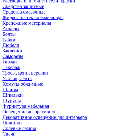
Растворители, очистители, краски
Средства защитные
Средства смазочные
Жидкость стеклоомывающая
Крепежные материалы
Анкеры
Болты
Гайки
Дюбели
Заклепки
Саморезы
Гвозди
Такелаж
Тросы, цепи, веревки
Уголок, лента
Хомуты обжимные
Шайбы
Шпильки
Шурупы
Фурнитура мебельная
Освещение декоративное
Декоративное освещение для интерьера
Ночники
Солевые лампы
Свечи