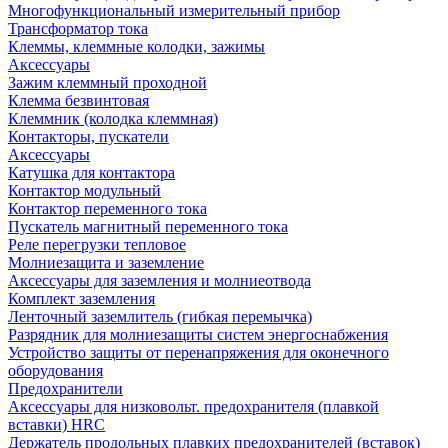
Многофункциональный измерительный прибор
Трансформатор тока
Клеммы, клеммные колодки, зажимы
Аксессуары
Зажим клеммный проходной
Клемма безвинтовая
Клеммник (колодка клеммная)
Контакторы, пускатели
Аксессуары
Катушка для контактора
Контактор модульный
Контактор переменного тока
Пускатель магнитный переменного тока
Реле перегрузки тепловое
Молниезащита и заземление
Аксессуары для заземления и молниеотвода
Комплект заземления
Ленточный заземлитель (гибкая перемычка)
Разрядник для молниезащиты систем энергоснабжения
Устройство защиты от перенапряжения для оконечного
оборудования
Предохранители
Аксессуары для низковольт. предохранителя (плавкой
вставки) HRC
Держатель продольных плавких предохранителей (вставок)