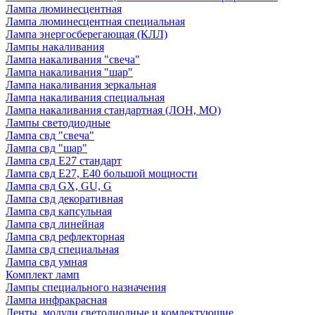
Лампа люминесцентная
Лампа люминесцентная специальная
Лампа энергосберегающая (КЛЛ)
Лампы накаливания
Лампа накаливания "свеча"
Лампа накаливания "шар"
Лампа накаливания зеркальная
Лампа накаливания специальная
Лампа накаливания стандартная (ЛОН, МО)
Лампы светодиодные
Лампа свд "свеча"
Лампа свд "шар"
Лампа свд E27 стандарт
Лампа свд E27, Е40 большой мощности
Лампа свд GX, GU, G
Лампа свд декоративная
Лампа свд капсульная
Лампа свд линейная
Лампа свд рефлекторная
Лампа свд специальная
Лампа свд умная
Комплект ламп
Лампы специального назначения
Лампа инфракрасная
Ленты, модули светодиодные и комлектующие