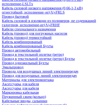
исполнение-LSLTx
Кабель силовой низкого напряжения (0,66-1-3 кВ)
огнестойкий, исполнение–нг(А)-FRLS
Провод бытовой
Кабель силовой в изоляции из полимеров, не содержащий
галогенов, исполнение-нг(А)-FRHF
Кабели специального назначения
Кабель (провод) для погружных насосов
Кабель (провод) термостойкий
Кабель комбинированый
Кабель комбинированый Бухты
Провод автомобильный
Провод в текстильной оплетке (ретро)
Провод в текстильной оплетке (ретро) Бухты
Провод одножильный Бухты
Эмальпровод
Провода для воздушных линий электропередач
Провод для воздушных линий электропередач
Материалы для электромонтажа
Аксессуары для кабеля
Аксессуары для кабеля
Маркировка кабельная
Пружинный сжим (кольцо)
Кабельные вводы, сальники