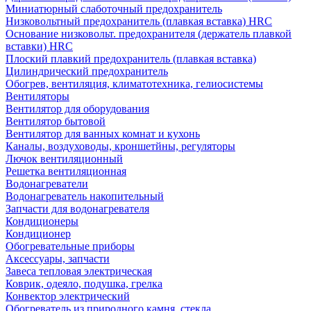
Миниатюрный слаботочный предохранитель
Низковольтный предохранитель (плавкая вставка) HRC
Основание низковольт. предохранителя (держатель плавкой
вставки) HRC
Плоский плавкий предохранитель (плавкая вставка)
Цилиндрический предохранитель
Обогрев, вентиляция, климатотехника, гелиосистемы
Вентиляторы
Вентилятор для оборудования
Вентилятор бытовой
Вентилятор для ванных комнат и кухонь
Каналы, воздуховоды, кроншетйны, регуляторы
Лючок вентиляционный
Решетка вентиляционная
Водонагреватели
Водонагреватель накопительный
Запчасти для водонагревателя
Кондиционеры
Кондиционер
Обогревательные приборы
Аксессуары, запчасти
Завеса тепловая электрическая
Коврик, одеяло, подушка, грелка
Конвектор электрический
Обогреватель из природного камня, стекла