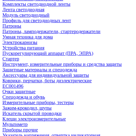
Комплекты светодиодной ленты
Лента светодиодная
Модуль светодиодный
Профиль для светодиодных лент
Патроны
Патроны, ламподержатели, стартеродержатели
Умная техника для дома
Электрокарнизы
Устройства питания
Пускорегулирующий аппарат (ПРА, ЭПРА)
Стартер
Инструмент, измерительные приборы и средства защиты
Защитные материалы и спецодежда
Аксессуары для индивидуальной защиты
Коврики, перчатки, боты диэлектрические
EC001496
Очки защитные
Спецодежда и обувь
Измерительные приборы, тестеры
Зажим-крокодил, щупы
Искатель скрытой проводки
Клещи электроизмерительные
Мультиметр
Приборы прочие
Указатель напряжения, отвертка индикаторная