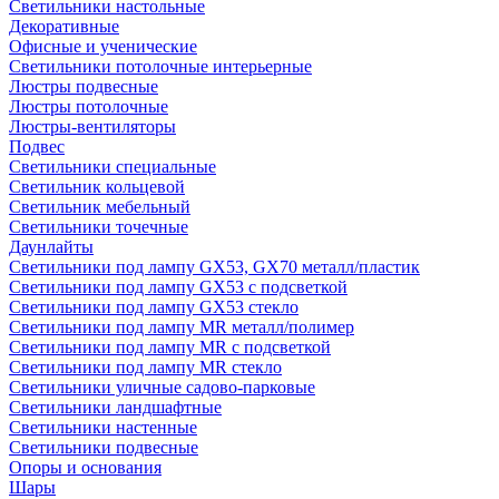
Светильники настольные
Декоративные
Офисные и ученические
Светильники потолочные интерьерные
Люстры подвесные
Люстры потолочные
Люстры-вентиляторы
Подвес
Светильники специальные
Светильник кольцевой
Светильник мебельный
Светильники точечные
Даунлайты
Светильники под лампу GX53, GX70 металл/пластик
Светильники под лампу GX53 с подсветкой
Светильники под лампу GX53 стекло
Светильники под лампу MR металл/полимер
Светильники под лампу MR с подсветкой
Светильники под лампу MR стекло
Светильники уличные садово-парковые
Светильники ландшафтные
Светильники настенные
Светильники подвесные
Опоры и основания
Шары