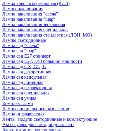
Лампа энергосберегающая (КЛЛ)
Лампы накаливания
Лампа накаливания "свеча"
Лампа накаливания "шар"
Лампа накаливания зеркальная
Лампа накаливания специальная
Лампа накаливания стандартная (ЛОН, МО)
Лампы светодиодные
Лампа свд "свеча"
Лампа свд "шар"
Лампа свд E27 стандарт
Лампа свд E27, Е40 большой мощности
Лампа свд GX, GU, G
Лампа свд декоративная
Лампа свд капсульная
Лампа свд линейная
Лампа свд рефлекторная
Лампа свд специальная
Лампа свд умная
Комплект ламп
Лампы специального назначения
Лампа инфракрасная
Ленты, модули светодиодные и комлектующие
Аксессуары для светодиодных лент
Блоки питания, контроллеры