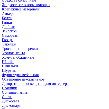
Средства смазочные
Жидкость стеклоомывающая
Крепежные материалы
Анкеры
Болты
Гайки
Дюбели
Заклепки
Саморезы
Гвозди
Такелаж
Тросы, цепи, веревки
Уголок, лента
Хомуты обжимные
Шайбы
Шпильки
Шурупы
Фурнитура мебельная
Освещение декоративное
Декоративное освещение для интерьера
Ночники
Солевые лампы
Свечи
Дискосвет
Дискошары