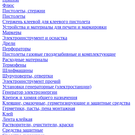
Флюс
Пистолеты, стержни
Пистолеты
Стержень клеевой для клеевого пистолета
Устройства и материалы для печати и маркировки
Маркеры
Электроинструмент и оснастка
Дрели
Перфораторы
Пистолеты газовые гвоздезабивные и комплектующие
Расходные материалы
Термофены
Шлифмашины
Шуруповерты, отвертки
Электроинструмент прочий
Установки генераторные (электростанции)
Генератор электроэнергии
Крепеж и химия общего назначения
Клеящие, смазочные, герметизирующие и защитные средства
Герметики, пасты, пена монтажная
Клей
Лента клейкая
Растворители, очистители, краски
Средства защитные