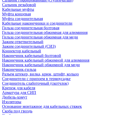
Сальник гофрированный (ступенчатый)
Сальник резьбовой
Кабельные муфты
Муфта концевая
Муфта соединительная
Кабельные наконечники и соединители
Гильза соединительная болтовая
Гильза соединительная обжимная для алюминия
Гильза соединительная обжимная для меди
Зажим ответвительный
Зажим соединительный (СИЗ)
Коннектор кабельный
Наконечник кабельный болтовой
Наконечник кабельный обжимной для алюминия
Наконечник кабельный обжимной для меди
Наконечник-гильза
Разъем штекер, вилка, крюк, штифт, кольцо
Соединители с припоем в термоусадке
Соединитель слаботочный (скотчлок)
Крепеж для кабеля
Арматура для СИП
Дюбель-хомут
Изоляторы
Основание монтажное для кабельных стяжек
Скоба под гвоздь