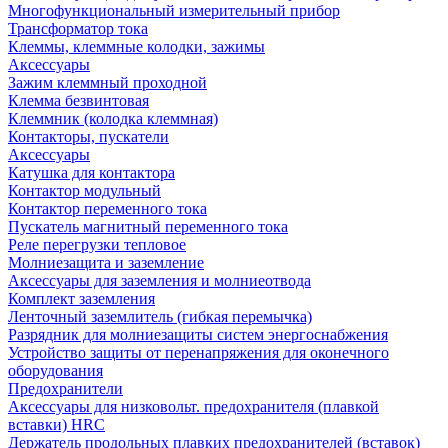
Многофункциональный измерительный прибор
Трансформатор тока
Клеммы, клеммные колодки, зажимы
Аксессуары
Зажим клеммный проходной
Клемма безвинтовая
Клеммник (колодка клеммная)
Контакторы, пускатели
Аксессуары
Катушка для контактора
Контактор модульный
Контактор переменного тока
Пускатель магнитный переменного тока
Реле перегрузки тепловое
Молниезащита и заземление
Аксессуары для заземления и молниеотвода
Комплект заземления
Ленточный заземлитель (гибкая перемычка)
Разрядник для молниезащиты систем энергоснабжения
Устройство защиты от перенапряжения для оконечного
оборудования
Предохранители
Аксессуары для низковольт. предохранителя (плавкой
вставки) HRC
Держатель продольных плавких предохранителей (вставок)