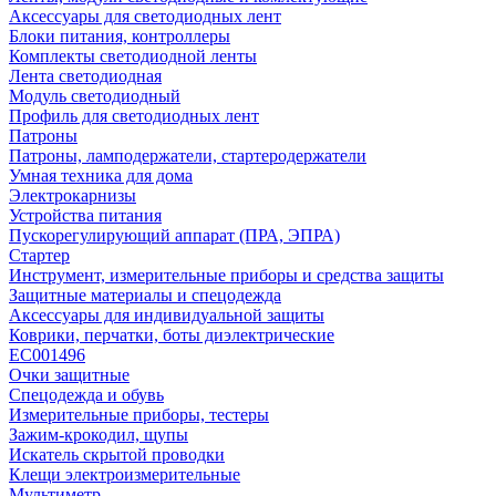
Аксессуары для светодиодных лент
Блоки питания, контроллеры
Комплекты светодиодной ленты
Лента светодиодная
Модуль светодиодный
Профиль для светодиодных лент
Патроны
Патроны, ламподержатели, стартеродержатели
Умная техника для дома
Электрокарнизы
Устройства питания
Пускорегулирующий аппарат (ПРА, ЭПРА)
Стартер
Инструмент, измерительные приборы и средства защиты
Защитные материалы и спецодежда
Аксессуары для индивидуальной защиты
Коврики, перчатки, боты диэлектрические
EC001496
Очки защитные
Спецодежда и обувь
Измерительные приборы, тестеры
Зажим-крокодил, щупы
Искатель скрытой проводки
Клещи электроизмерительные
Мультиметр