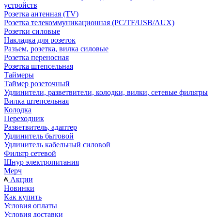
устройств
Розетка антенная (TV)
Розетка телекоммуникационная (PC/TF/USB/AUX)
Розетки силовые
Накладка для розеток
Разъем, розетка, вилка силовые
Розетка переносная
Розетка штепсельная
Таймеры
Таймер розеточный
Удлинители, разветвители, колодки, вилки, сетевые фильтры
Вилка штепсельная
Колодка
Переходник
Разветвитель, адаптер
Удлинитель бытовой
Удлинитель кабельный силовой
Фильтр сетевой
Шнур электропитания
Мерч
Акции
Новинки
Как купить
Условия оплаты
Условия доставки