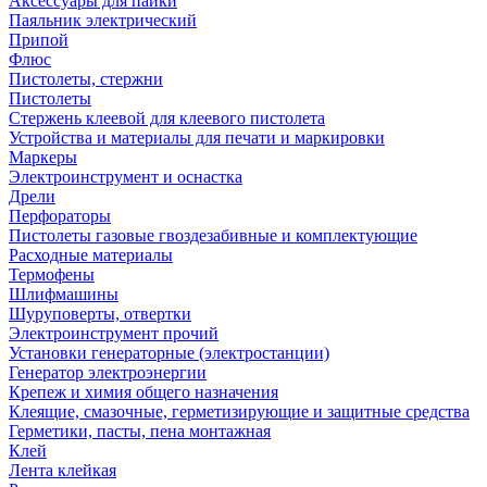
Аксессуары для пайки
Паяльник электрический
Припой
Флюс
Пистолеты, стержни
Пистолеты
Стержень клеевой для клеевого пистолета
Устройства и материалы для печати и маркировки
Маркеры
Электроинструмент и оснастка
Дрели
Перфораторы
Пистолеты газовые гвоздезабивные и комплектующие
Расходные материалы
Термофены
Шлифмашины
Шуруповерты, отвертки
Электроинструмент прочий
Установки генераторные (электростанции)
Генератор электроэнергии
Крепеж и химия общего назначения
Клеящие, смазочные, герметизирующие и защитные средства
Герметики, пасты, пена монтажная
Клей
Лента клейкая