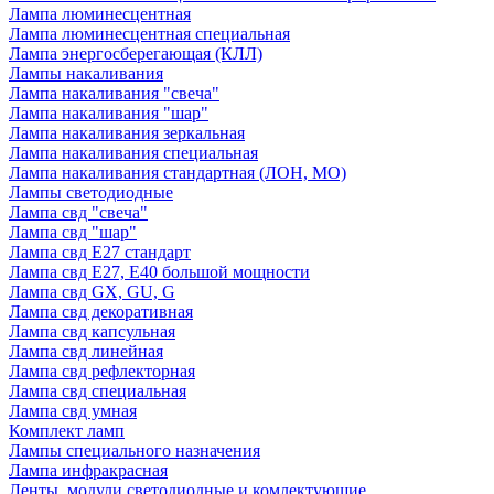
Лампа люминесцентная
Лампа люминесцентная специальная
Лампа энергосберегающая (КЛЛ)
Лампы накаливания
Лампа накаливания "свеча"
Лампа накаливания "шар"
Лампа накаливания зеркальная
Лампа накаливания специальная
Лампа накаливания стандартная (ЛОН, МО)
Лампы светодиодные
Лампа свд "свеча"
Лампа свд "шар"
Лампа свд E27 стандарт
Лампа свд E27, Е40 большой мощности
Лампа свд GX, GU, G
Лампа свд декоративная
Лампа свд капсульная
Лампа свд линейная
Лампа свд рефлекторная
Лампа свд специальная
Лампа свд умная
Комплект ламп
Лампы специального назначения
Лампа инфракрасная
Ленты, модули светодиодные и комлектующие