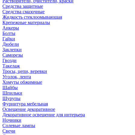
Растворители, очистители, краски
Средства защитные
Средства смазочные
Жидкость стеклоомывающая
Крепежные материалы
Анкеры
Болты
Гайки
Дюбели
Заклепки
Саморезы
Гвозди
Такелаж
Тросы, цепи, веревки
Уголок, лента
Хомуты обжимные
Шайбы
Шпильки
Шурупы
Фурнитура мебельная
Освещение декоративное
Декоративное освещение для интерьера
Ночники
Солевые лампы
Свечи