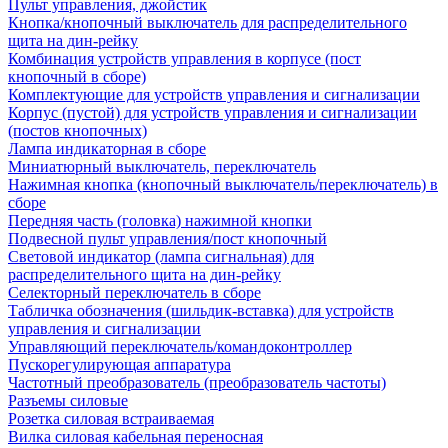
Пульт управления, джойстик
Кнопка/кнопочный выключатель для распределительного
щита на дин-рейку
Комбинация устройств управления в корпусе (пост
кнопочный в сборе)
Комплектующие для устройств управления и сигнализации
Корпус (пустой) для устройств управления и сигнализации
(постов кнопочных)
Лампа индикаторная в сборе
Миниатюрный выключатель, переключатель
Нажимная кнопка (кнопочный выключатель/переключатель) в
сборе
Передняя часть (головка) нажимной кнопки
Подвесной пульт управления/пост кнопочный
Световой индикатор (лампа сигнальная) для
распределительного щита на дин-рейку
Селекторный переключатель в сборе
Табличка обозначения (шильдик-вставка) для устройств
управления и сигнализации
Управляющий переключатель/командоконтроллер
Пускорегулирующая аппаратура
Частотный преобразователь (преобразователь частоты)
Разъемы силовые
Розетка силовая встраиваемая
Вилка силовая кабельная переносная