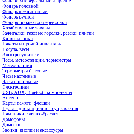
Фонари универсальные и прочие
Фонарь головной
Фонарь кемпинговый
Фонарь ручной
Фонарь-прожектор переносной
Хозяйственные товары
Зажигалки, газовые горелки, резаки, плитки
Кипятильники
Пакеты и прочий инвентарь
Посуда, весы
Электросушители
Часы, метеостанции, термометры
Метеостанции
Термометры бытовые
Часы настенные
Часы настольные
Электроника
USB, AUX, Bluetooth компоненты
Антенны
Карты памяти, флешки
Пульты дистанционного управления
Наушники, фитнес-браслеты
Домофоны
Домофон
Звонки, кнопки и аксессуары