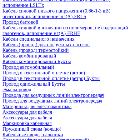
исполнение-LSLTx
Кабель силовой низкого напряжения (0,66-1-3 кВ)
огнестойкий, исполнение–нг(А)-FRLS
Провод бытовой
Кабель силовой в изоляции из полимеров, не содержащий
галогенов, исполнение-нг(А)-FRHF
Кабели специального назначения
Кабель (провод) для погружных насосов
Кабель (провод) термостойкий
Кабель комбинированый
Кабель комбинированый Бухты
Провод автомобильный
Провод в текстильной оплетке (ретро)
Провод в текстильной оплетке (ретро) Бухты
Провод одножильный Бухты
Эмальпровод
Провода для воздушных линий электропередач
Провод для воздушных линий электропередач
Материалы для электромонтажа
Аксессуары для кабеля
Аксессуары для кабеля
Маркировка кабельная
Пружинный сжим (кольцо)
Кабельные вводы, сальники