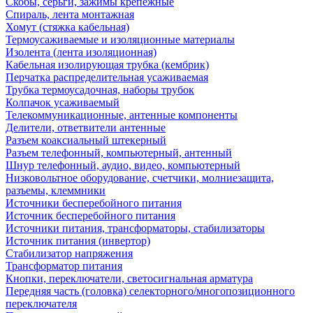
Скобы, серьги, зажимы крепежные
Спираль, лента монтажная
Хомут (стяжка кабельная)
Термоусаживаемые и изоляционные материалы
Изолента (лента изоляционная)
Кабельная изолирующая трубка (кембрик)
Перчатка распределительная усаживаемая
Трубка термоусадочная, наборы трубок
Колпачок усаживаемый
Телекоммуникационные, антенные компоненты
Делители, ответвители антенные
Разъем коаксиальный штекерный
Разъем телефонный, компьютерный, антенный
Шнур телефонный, аудио, видео, компьютерный
Низковольтное оборудование, счетчики, молниезащита,
разъемы, клеммники
Источники бесперебойного питания
Источник бесперебойного питания
Источники питания, трансформаторы, стабилизаторы
Источник питания (инвертор)
Стабилизатор напряжения
Трансформатор питания
Кнопки, переключатели, светосигнальная арматура
Передняя часть (головка) селекторного/многопозиционного
переключателя