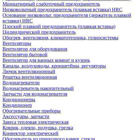
Миниатюрный слаботочный предохранитель
Низковольтный предохранитель (плавкая вставка) HRC
Основание низковольт. предохранителя (держатель плавкой
вставки) HRC
Плоский плавкий предохранитель (плавкая вставка)
Цилиндрический предохранитель
Обогрев, вентиляция, климатотехника, гелиосистемы
Вентиляторы
Вентилятор для оборудования
Вентилятор бытовой
Вентилятор для ванных комнат и кухонь
Каналы, воздуховоды, кроншетйны, регуляторы
Лючок вентиляционный
Решетка вентиляционная
Водонагреватели
Водонагреватель накопительный
Запчасти для водонагревателя
Кондиционеры
Кондиционер
Обогревательные приборы
Аксессуары, запчасти
Завеса тепловая электрическая
Коврик, одеяло, подушка, грелка
Конвектор электрический
Обогреватель из природного камня, стекла