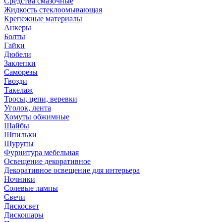
Средства смазочные
Жидкость стеклоомывающая
Крепежные материалы
Анкеры
Болты
Гайки
Дюбели
Заклепки
Саморезы
Гвозди
Такелаж
Тросы, цепи, веревки
Уголок, лента
Хомуты обжимные
Шайбы
Шпильки
Шурупы
Фурнитура мебельная
Освещение декоративное
Декоративное освещение для интерьера
Ночники
Солевые лампы
Свечи
Дискосвет
Дискошары