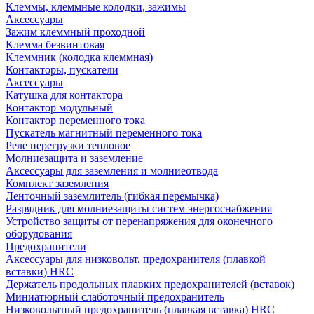
Клеммы, клеммные колодки, зажимы
Аксессуары
Зажим клеммный проходной
Клемма безвинтовая
Клеммник (колодка клеммная)
Контакторы, пускатели
Аксессуары
Катушка для контактора
Контактор модульный
Контактор переменного тока
Пускатель магнитный переменного тока
Реле перегрузки тепловое
Молниезащита и заземление
Аксессуары для заземления и молниеотвода
Комплект заземления
Ленточный заземлитель (гибкая перемычка)
Разрядник для молниезащиты систем энергоснабжения
Устройство защиты от перенапряжения для оконечного
оборудования
Предохранители
Аксессуары для низковольт. предохранителя (плавкой
вставки) HRC
Держатель продольных плавких предохранителей (вставок)
Миниатюрный слаботочный предохранитель
Низковольтный предохранитель (плавкая вставка) HRC