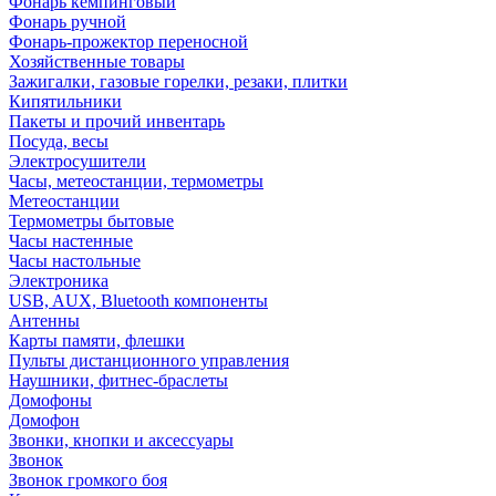
Фонарь кемпинговый
Фонарь ручной
Фонарь-прожектор переносной
Хозяйственные товары
Зажигалки, газовые горелки, резаки, плитки
Кипятильники
Пакеты и прочий инвентарь
Посуда, весы
Электросушители
Часы, метеостанции, термометры
Метеостанции
Термометры бытовые
Часы настенные
Часы настольные
Электроника
USB, AUX, Bluetooth компоненты
Антенны
Карты памяти, флешки
Пульты дистанционного управления
Наушники, фитнес-браслеты
Домофоны
Домофон
Звонки, кнопки и аксессуары
Звонок
Звонок громкого боя