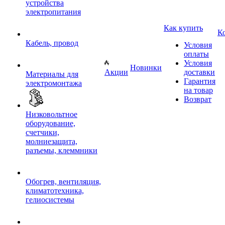
устройства
электропитания
Как купить
К
Кабель, провод
Условия
оплаты
Условия
Новинки
Акции
доставки
Материалы для
Гарантия
электромонтажа
на товар
Возврат
Низковольтное
оборудование,
счетчики,
молниезащита,
разъемы, клеммники
Обогрев, вентиляция,
климатотехника,
гелиосистемы