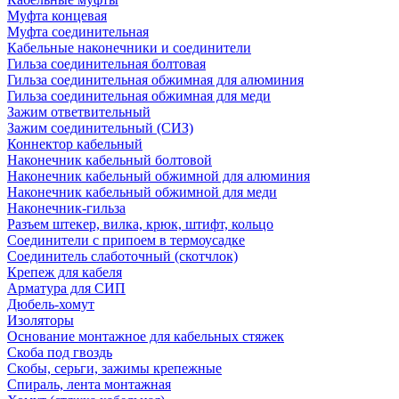
Муфта концевая
Муфта соединительная
Кабельные наконечники и соединители
Гильза соединительная болтовая
Гильза соединительная обжимная для алюминия
Гильза соединительная обжимная для меди
Зажим ответвительный
Зажим соединительный (СИЗ)
Коннектор кабельный
Наконечник кабельный болтовой
Наконечник кабельный обжимной для алюминия
Наконечник кабельный обжимной для меди
Наконечник-гильза
Разъем штекер, вилка, крюк, штифт, кольцо
Соединители с припоем в термоусадке
Соединитель слаботочный (скотчлок)
Крепеж для кабеля
Арматура для СИП
Дюбель-хомут
Изоляторы
Основание монтажное для кабельных стяжек
Скоба под гвоздь
Скобы, серьги, зажимы крепежные
Спираль, лента монтажная