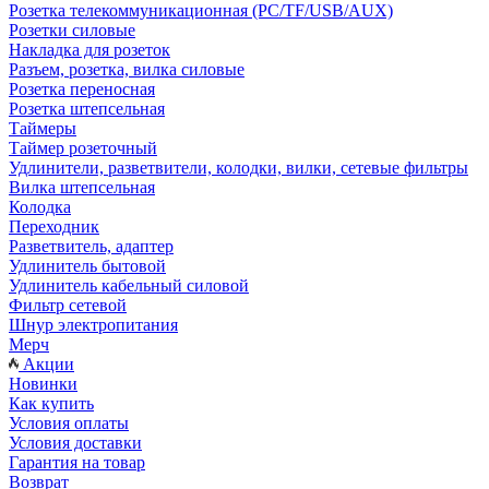
Розетка телекоммуникационная (PC/TF/USB/AUX)
Розетки силовые
Накладка для розеток
Разъем, розетка, вилка силовые
Розетка переносная
Розетка штепсельная
Таймеры
Таймер розеточный
Удлинители, разветвители, колодки, вилки, сетевые фильтры
Вилка штепсельная
Колодка
Переходник
Разветвитель, адаптер
Удлинитель бытовой
Удлинитель кабельный силовой
Фильтр сетевой
Шнур электропитания
Мерч
Акции
Новинки
Как купить
Условия оплаты
Условия доставки
Гарантия на товар
Возврат