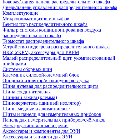
Боковая/задняя панель распределительного шкафа
Дверь/панель управления распределительного шкафа
Комплектующие
Микроклимат щитов и шкафов
Вентилятор распределительного шкафа
Фильтр системы кондиционирования воздуха
распределительного шкафа
Термостат распределительного шкафа
Устройство подогрева распределительного шкафа
НКУ, УКРМ, аксессуары для УКРМ
Малый распределительный щит, укомплектованный
приборами
Системы сборных шин
Клеммник силовой/клеммный блок
Опорный изолятор/изолирующая втулка
Шина нулевая для распределительного щита
Шина соединительная
Шинный зажим (клемма)
Шинодержатель (шинный изолятор)
Шины медные и алюминиевые
Щиты и панели для измерительных приборов
Панель для измерительных приборов/счётчиков
Электроустановочные изделия
Аксессуары и компоненты для ЭУИ
Аксессуары и запчасти для ЭУИ