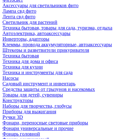
Аксессуары для светильников фито
Лампа свд фито
Лента свд фито
Светильник для растений
Техника бытовая, товары для сада, туризма, отдыха
Автоэлектрика, автоаксессуары
Инверторы, адапторы
Клеммы, провода аккумуляторные, автоаксессуары
Штекеры и разветвители прикуривателя
Техника бытовая
Техника для дома и офиса
Техника для кухни
Техника и инструменты для сада
Насосы
Садовый инструмент и инвентарь
Средства защиты от грызунов и насекомых
Товары для детей, сувениры
Конструкторы
Наборы для творчества, глобусы
Приборы для выжигания
Ручки 3D
Фонари, переносные световые приборы
Фонари универсальные и прочие
Фонарь головной