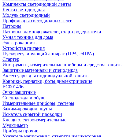
Комплекты светодиодной ленты
Лента светодиодная
Модуль светодиодный
Профиль для светодиодных лент
Патроны
Патроны, ламподержатели, стартеродержатели
Умная техника для дома
Электрокарнизы
Устройства питания
Пускорегулирующий аппарат (ПРА, ЭПРА)
Стартер
Инструмент, измерительные приборы и средства защиты
Защитные материалы и спецодежда
Аксессуары для индивидуальной защиты
Коврики, перчатки, боты диэлектрические
EC001496
Очки защитные
Спецодежда и обувь
Измерительные приборы, тестеры
Зажим-крокодил, щупы
Искатель скрытой проводки
Клещи электроизмерительные
Мультиметр
Приборы прочие
Указатель напряжения, отвертка индикаторная