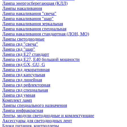
Лампа энергосберегающая (КЛЛ)
Лампы накаливания
Лампа накаливания "свеча"
Лампа накаливания "шар"
Лампа накаливания зеркальная
Лампа накаливания специальная
Лампа накаливания стандартная (ЛОН, МО)
Лампы светодиодные
Лампа свд "свеча"
Лампа свд "шар"
Лампа свд E27 стандарт
Лампа свд E27, Е40 большой мощности
Лампа свд GX, GU, G
Лампа свд декоративная
Лампа свд капсульная
Лампа свд линейная
Лампа свд рефлекторная
Лампа свд специальная
Лампа свд умная
Комплект ламп
Лампы специального назначения
Лампа инфракрасная
Ленты, модули светодиодные и комлектующие
Аксессуары для светодиодных лент
Блоки питания, контроллеры