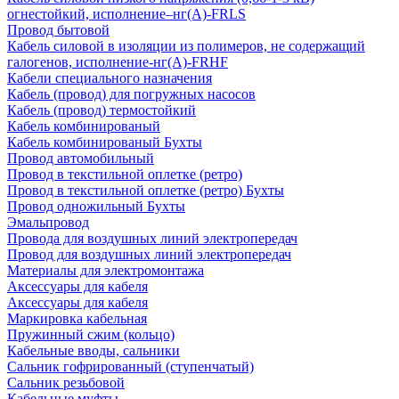
огнестойкий, исполнение–нг(А)-FRLS
Провод бытовой
Кабель силовой в изоляции из полимеров, не содержащий
галогенов, исполнение-нг(А)-FRHF
Кабели специального назначения
Кабель (провод) для погружных насосов
Кабель (провод) термостойкий
Кабель комбинированый
Кабель комбинированый Бухты
Провод автомобильный
Провод в текстильной оплетке (ретро)
Провод в текстильной оплетке (ретро) Бухты
Провод одножильный Бухты
Эмальпровод
Провода для воздушных линий электропередач
Провод для воздушных линий электропередач
Материалы для электромонтажа
Аксессуары для кабеля
Аксессуары для кабеля
Маркировка кабельная
Пружинный сжим (кольцо)
Кабельные вводы, сальники
Сальник гофрированный (ступенчатый)
Сальник резьбовой
Кабельные муфты