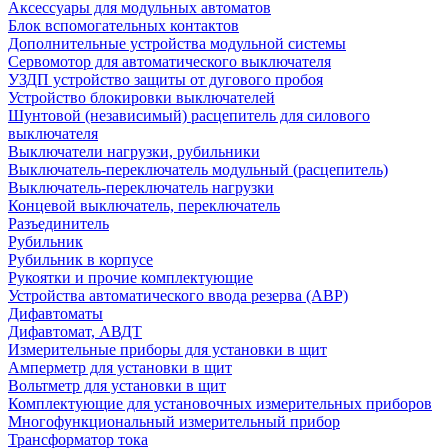
Аксессуары для модульных автоматов
Блок вспомогательных контактов
Дополнительные устройства модульной системы
Сервомотор для автоматического выключателя
УЗДП устройство защиты от дугового пробоя
Устройство блокировки выключателей
Шунтовой (независимый) расцепитель для силового
выключателя
Выключатели нагрузки, рубильники
Выключатель-переключатель модульный (расцепитель)
Выключатель-переключатель нагрузки
Концевой выключатель, переключатель
Разъединитель
Рубильник
Рубильник в корпусе
Рукоятки и прочие комплектующие
Устройства автоматического ввода резерва (АВР)
Дифавтоматы
Дифавтомат, АВДТ
Измерительные приборы для установки в щит
Амперметр для установки в щит
Вольтметр для установки в щит
Комплектующие для установочных измерительных приборов
Многофункциональный измерительный прибор
Трансформатор тока