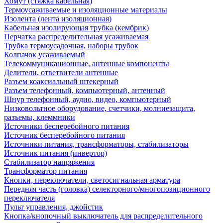
Хомут (стяжка кабельная)
Термоусаживаемые и изоляционные материалы
Изолента (лента изоляционная)
Кабельная изолирующая трубка (кембрик)
Перчатка распределительная усаживаемая
Трубка термоусадочная, наборы трубок
Колпачок усаживаемый
Телекоммуникационные, антенные компоненты
Делители, ответвители антенные
Разъем коаксиальный штекерный
Разъем телефонный, компьютерный, антенный
Шнур телефонный, аудио, видео, компьютерный
Низковольтное оборудование, счетчики, молниезащита,
разъемы, клеммники
Источники бесперебойного питания
Источник бесперебойного питания
Источники питания, трансформаторы, стабилизаторы
Источник питания (инвертор)
Стабилизатор напряжения
Трансформатор питания
Кнопки, переключатели, светосигнальная арматура
Передняя часть (головка) селекторного/многопозиционного
переключателя
Пульт управления, джойстик
Кнопка/кнопочный выключатель для распределительного