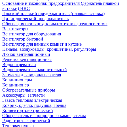
Основание низковольт. предохранителя (держатель плавкой
вставки) HRC
Плоский плавкий предохранитель (плавкая вставка)
Цилиндрический предохранитель
Обогрев, вентиляция, климатотехника, гелиосистемы
Вентиляторы
Вентилятор для оборудования
Вентилятор бытовой
Вентилятор для ванных комнат и кухонь
Каналы, воздуховоды, кроншетйны, регуляторы
Лючок вентиляционный
Решетка вентиляционная
Водонагреватели
Водонагреватель накопительный
Запчасти для водонагревателя
Кондиционеры
Кондиционер
Обогревательные приборы
Аксессуары, запчасти
Завеса тепловая электрическая
Коврик, одеяло, подушка, грелка
Конвектор электрический
Обогреватель из природного камня, стекла
Радиатор электрический
Тепловая пушка