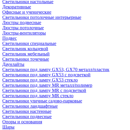
Светильники настольные
Декоративные
Офисные и ученические
Светильники потолочные интерьерные
Люстры подвесные
Люстры потолочные
Люстры-вентиляторы
Подвес
Светильники специальные
Светильник кольцевой
Светильник мебельный
Светильники точечные
Даунлайты
Светильники под лампу GX53, GX70 металл/пластик
Светильники под лампу GX53 с подсветкой
Светильники под лампу GX53 стекло
Светильники под лампу MR металл/полимер
Светильники под лампу MR с подсветкой
Светильники под лампу MR стекло
Светильники уличные садово-парковые
Светильники ландшафтные
Светильники настенные
Светильники подвесные
Опоры и основания
Шары