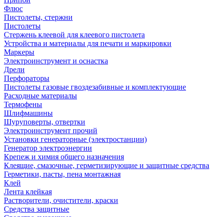
Флюс
Пистолеты, стержни
Пистолеты
Стержень клеевой для клеевого пистолета
Устройства и материалы для печати и маркировки
Маркеры
Электроинструмент и оснастка
Дрели
Перфораторы
Пистолеты газовые гвоздезабивные и комплектующие
Расходные материалы
Термофены
Шлифмашины
Шуруповерты, отвертки
Электроинструмент прочий
Установки генераторные (электростанции)
Генератор электроэнергии
Крепеж и химия общего назначения
Клеящие, смазочные, герметизирующие и защитные средства
Герметики, пасты, пена монтажная
Клей
Лента клейкая
Растворители, очистители, краски
Средства защитные