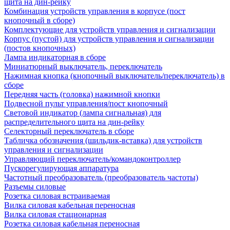
щита на дин-рейку
Комбинация устройств управления в корпусе (пост
кнопочный в сборе)
Комплектующие для устройств управления и сигнализации
Корпус (пустой) для устройств управления и сигнализации
(постов кнопочных)
Лампа индикаторная в сборе
Миниатюрный выключатель, переключатель
Нажимная кнопка (кнопочный выключатель/переключатель) в
сборе
Передняя часть (головка) нажимной кнопки
Подвесной пульт управления/пост кнопочный
Световой индикатор (лампа сигнальная) для
распределительного щита на дин-рейку
Селекторный переключатель в сборе
Табличка обозначения (шильдик-вставка) для устройств
управления и сигнализации
Управляющий переключатель/командоконтроллер
Пускорегулирующая аппаратура
Частотный преобразователь (преобразователь частоты)
Разъемы силовые
Розетка силовая встраиваемая
Вилка силовая кабельная переносная
Вилка силовая стационарная
Розетка силовая кабельная переносная