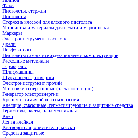
Флюс
Пистолеты, стержни
Пистолеты
Стержень клеевой для клеевого пистолета
Устройства и материалы для печати и маркировки
Маркеры
Электроинструмент и оснастка
Дрели
Перфораторы
Пистолеты газовые гвоздезабивные и комплектующие
Расходные материалы
Термофены
Шлифмашины
Шуруповерты, отвертки
Электроинструмент прочий
Установки генераторные (электростанции)
Генератор электроэнергии
Крепеж и химия общего назначения
Клеящие, смазочные, герметизирующие и защитные средства
Герметики, пасты, пена монтажная
Клей
Лента клейкая
Растворители, очистители, краски
Средства защитные