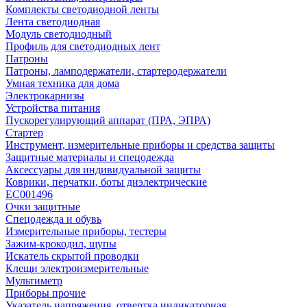
Комплекты светодиодной ленты
Лента светодиодная
Модуль светодиодный
Профиль для светодиодных лент
Патроны
Патроны, ламподержатели, стартеродержатели
Умная техника для дома
Электрокарнизы
Устройства питания
Пускорегулирующий аппарат (ПРА, ЭПРА)
Стартер
Инструмент, измерительные приборы и средства защиты
Защитные материалы и спецодежда
Аксессуары для индивидуальной защиты
Коврики, перчатки, боты диэлектрические
EC001496
Очки защитные
Спецодежда и обувь
Измерительные приборы, тестеры
Зажим-крокодил, щупы
Искатель скрытой проводки
Клещи электроизмерительные
Мультиметр
Приборы прочие
Указатель напряжения, отвертка индикаторная