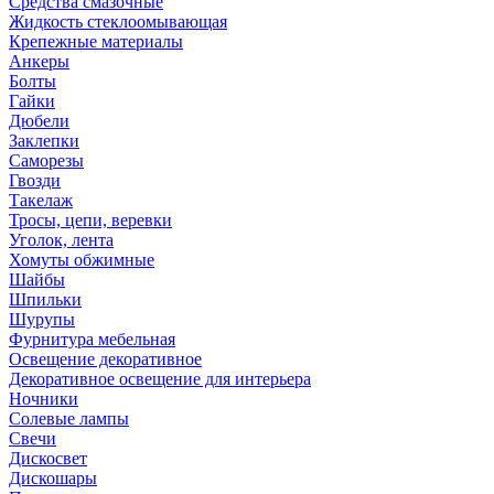
Средства смазочные
Жидкость стеклоомывающая
Крепежные материалы
Анкеры
Болты
Гайки
Дюбели
Заклепки
Саморезы
Гвозди
Такелаж
Тросы, цепи, веревки
Уголок, лента
Хомуты обжимные
Шайбы
Шпильки
Шурупы
Фурнитура мебельная
Освещение декоративное
Декоративное освещение для интерьера
Ночники
Солевые лампы
Свечи
Дискосвет
Дискошары