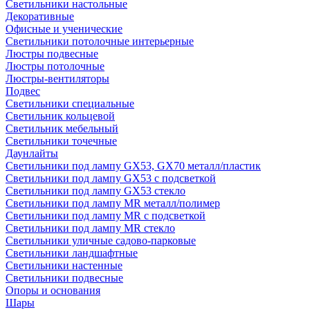
Светильники настольные
Декоративные
Офисные и ученические
Светильники потолочные интерьерные
Люстры подвесные
Люстры потолочные
Люстры-вентиляторы
Подвес
Светильники специальные
Светильник кольцевой
Светильник мебельный
Светильники точечные
Даунлайты
Светильники под лампу GX53, GX70 металл/пластик
Светильники под лампу GX53 с подсветкой
Светильники под лампу GX53 стекло
Светильники под лампу MR металл/полимер
Светильники под лампу MR с подсветкой
Светильники под лампу MR стекло
Светильники уличные садово-парковые
Светильники ландшафтные
Светильники настенные
Светильники подвесные
Опоры и основания
Шары