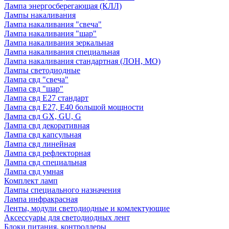
Лампа энергосберегающая (КЛЛ)
Лампы накаливания
Лампа накаливания "свеча"
Лампа накаливания "шар"
Лампа накаливания зеркальная
Лампа накаливания специальная
Лампа накаливания стандартная (ЛОН, МО)
Лампы светодиодные
Лампа свд "свеча"
Лампа свд "шар"
Лампа свд E27 стандарт
Лампа свд E27, Е40 большой мощности
Лампа свд GX, GU, G
Лампа свд декоративная
Лампа свд капсульная
Лампа свд линейная
Лампа свд рефлекторная
Лампа свд специальная
Лампа свд умная
Комплект ламп
Лампы специального назначения
Лампа инфракрасная
Ленты, модули светодиодные и комлектующие
Аксессуары для светодиодных лент
Блоки питания, контроллеры