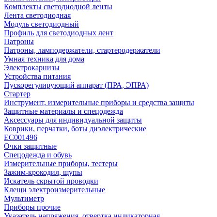
Комплекты светодиодной ленты
Лента светодиодная
Модуль светодиодный
Профиль для светодиодных лент
Патроны
Патроны, ламподержатели, стартеродержатели
Умная техника для дома
Электрокарнизы
Устройства питания
Пускорегулирующий аппарат (ПРА, ЭПРА)
Стартер
Инструмент, измерительные приборы и средства защиты
Защитные материалы и спецодежда
Аксессуары для индивидуальной защиты
Коврики, перчатки, боты диэлектрические
EC001496
Очки защитные
Спецодежда и обувь
Измерительные приборы, тестеры
Зажим-крокодил, щупы
Искатель скрытой проводки
Клещи электроизмерительные
Мультиметр
Приборы прочие
Указатель напряжения, отвертка индикаторная