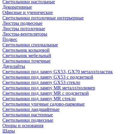
Светильники настольные
Декоративные
Офисные и ученические
Светильники потолочные интерьерные
Люстры подвесные
Люстры потолочные
Люстры-вентиляторы
Подвес
Светильники специальные
Светильник кольцевой
Светильник мебельный
Светильники точечные
Даунлайты
Светильники под лампу GX53, GX70 металл/пластик
Светильники под лампу GX53 с подсветкой
Светильники под лампу GX53 стекло
Светильники под лампу MR металл/полимер
Светильники под лампу MR с подсветкой
Светильники под лампу MR стекло
Светильники уличные садово-парковые
Светильники ландшафтные
Светильники настенные
Светильники подвесные
Опоры и основания
Шары