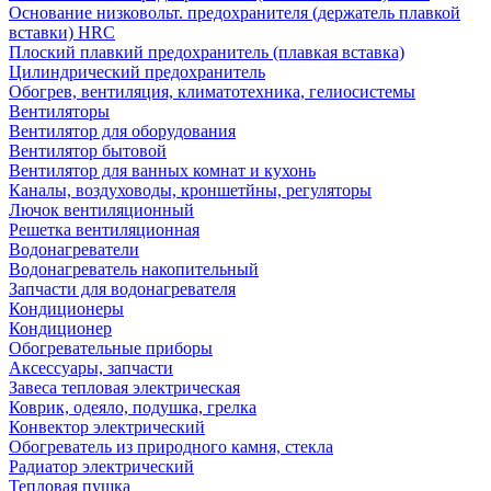
Основание низковольт. предохранителя (держатель плавкой
вставки) HRC
Плоский плавкий предохранитель (плавкая вставка)
Цилиндрический предохранитель
Обогрев, вентиляция, климатотехника, гелиосистемы
Вентиляторы
Вентилятор для оборудования
Вентилятор бытовой
Вентилятор для ванных комнат и кухонь
Каналы, воздуховоды, кроншетйны, регуляторы
Лючок вентиляционный
Решетка вентиляционная
Водонагреватели
Водонагреватель накопительный
Запчасти для водонагревателя
Кондиционеры
Кондиционер
Обогревательные приборы
Аксессуары, запчасти
Завеса тепловая электрическая
Коврик, одеяло, подушка, грелка
Конвектор электрический
Обогреватель из природного камня, стекла
Радиатор электрический
Тепловая пушка