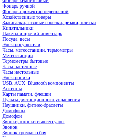
Фонарь кемпинговый
Фонарь ручной
Фонарь-прожектор переносной
Хозяйственные товары
Зажигалки, газовые горелки, резаки, плитки
Кипятильники
Пакеты и прочий инвентарь
Посуда, весы
Электросушители
Часы, метеостанции, термометры
Метеостанции
Термометры бытовые
Часы настенные
Часы настольные
Электроника
USB, AUX, Bluetooth компоненты
Антенны
Карты памяти, флешки
Пульты дистанционного управления
Наушники, фитнес-браслеты
Домофоны
Домофон
Звонки, кнопки и аксессуары
Звонок
Звонок громкого боя