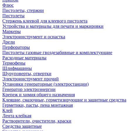
Флюс
Пистолеты, стержни
Пистолеты
Стержень клеевой для клеевого пистолета
Устройства и материалы для печати и маркировки
Маркеры
Электроинструмент и оснастка
Дрели
Перфораторы
Пистолеты газовые гвоздезабивные и комплектующие
Расходные материалы
Термофены
Шлифмашины
Шуруповерты, отвертки
Электроинструмент прочий
Установки генераторные (электростанции)
Генератор электроэнергии
Крепеж и химия общего назначения
Клеящие, смазочные, герметизирующие и защитные средства
Герметики, пасты, пена монтажная
Клей
Лента клейкая
Растворители, очистители, краски
Средства защитные