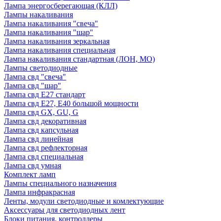
Лампа энергосберегающая (КЛЛ)
Лампы накаливания
Лампа накаливания "свеча"
Лампа накаливания "шар"
Лампа накаливания зеркальная
Лампа накаливания специальная
Лампа накаливания стандартная (ЛОН, МО)
Лампы светодиодные
Лампа свд "свеча"
Лампа свд "шар"
Лампа свд E27 стандарт
Лампа свд E27, Е40 большой мощности
Лампа свд GX, GU, G
Лампа свд декоративная
Лампа свд капсульная
Лампа свд линейная
Лампа свд рефлекторная
Лампа свд специальная
Лампа свд умная
Комплект ламп
Лампы специального назначения
Лампа инфракрасная
Ленты, модули светодиодные и комлектующие
Аксессуары для светодиодных лент
Блоки питания, контроллеры