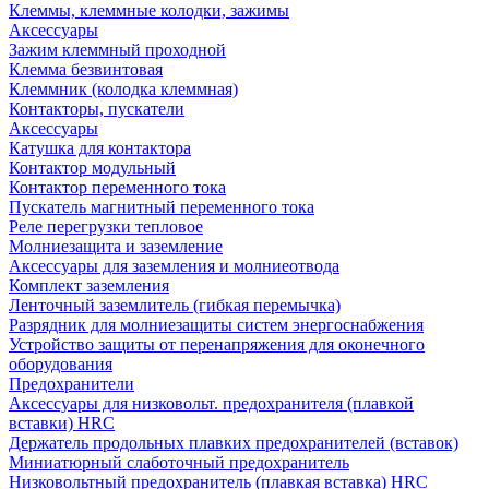
Клеммы, клеммные колодки, зажимы
Аксессуары
Зажим клеммный проходной
Клемма безвинтовая
Клеммник (колодка клеммная)
Контакторы, пускатели
Аксессуары
Катушка для контактора
Контактор модульный
Контактор переменного тока
Пускатель магнитный переменного тока
Реле перегрузки тепловое
Молниезащита и заземление
Аксессуары для заземления и молниеотвода
Комплект заземления
Ленточный заземлитель (гибкая перемычка)
Разрядник для молниезащиты систем энергоснабжения
Устройство защиты от перенапряжения для оконечного
оборудования
Предохранители
Аксессуары для низковольт. предохранителя (плавкой
вставки) HRC
Держатель продольных плавких предохранителей (вставок)
Миниатюрный слаботочный предохранитель
Низковольтный предохранитель (плавкая вставка) HRC