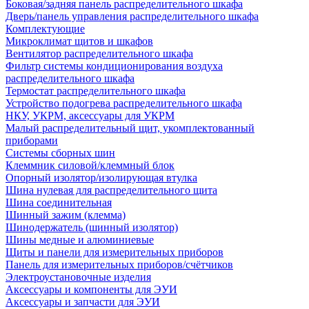
Боковая/задняя панель распределительного шкафа
Дверь/панель управления распределительного шкафа
Комплектующие
Микроклимат щитов и шкафов
Вентилятор распределительного шкафа
Фильтр системы кондиционирования воздуха
распределительного шкафа
Термостат распределительного шкафа
Устройство подогрева распределительного шкафа
НКУ, УКРМ, аксессуары для УКРМ
Малый распределительный щит, укомплектованный
приборами
Системы сборных шин
Клеммник силовой/клеммный блок
Опорный изолятор/изолирующая втулка
Шина нулевая для распределительного щита
Шина соединительная
Шинный зажим (клемма)
Шинодержатель (шинный изолятор)
Шины медные и алюминиевые
Щиты и панели для измерительных приборов
Панель для измерительных приборов/счётчиков
Электроустановочные изделия
Аксессуары и компоненты для ЭУИ
Аксессуары и запчасти для ЭУИ