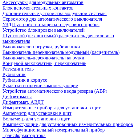
Аксессуары для модульных автоматов
Блок вспомогательных контактов
Дополнительные устройства модульной системы
Сервомотор для автоматического выключателя
УЗДП устройство защиты от дугового пробоя
Устройство блокировки выключателей
Шунтовой (независимый) расцепитель для силового
выключателя
Выключатели нагрузки, рубильники
Выключатель-переключатель модульный (расцепитель)
Выключатель-переключатель нагрузки
Концевой выключатель, переключатель
Разъединитель
Рубильник
Рубильник в корпусе
Рукоятки и прочие комплектующие
Устройства автоматического ввода резерва (АВР)
Дифавтоматы
Дифавтомат, АВДТ
Измерительные приборы для установки в щит
Амперметр для установки в щит
Вольтметр для установки в щит
Комплектующие для установочных измерительных приборов
Многофункциональный измерительный прибор
Трансформатор тока