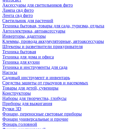
Аксессуары для светильников фито
Лампа свд фито
Лента свд фито
Светильник для растений
Техника бытовая, товары для сада, туризма, отдыха
Автоэлектрика, автоаксессуары
Инверторы, адапторы
Клеммы, провода аккумуляторные, автоаксессуары
Штекеры и разветвители прикуривателя
Техника бытовая
Техника для дома и офиса
Техника для кухни
Техника и инструменты для сада
Насосы
Садовый инструмент и инвентарь
Средства защиты от грызунов и насекомых
Товары для детей, сувениры
Конструкторы
Наборы для творчества, глобусы
Приборы для выжигания
Ручки 3D
Фонари, переносные световые приборы
Фонари универсальные и прочие
Фонарь головной