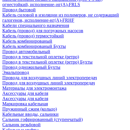
огнестойкий, исполнение–нг(А)-FRLS
Провод бытовой
Кабель силовой в изоляции из полимеров, не содержащий
галогенов, исполнение-нг(А)-FRHF
Кабели специального назначения
Кабель (провод) для погружных насосов
Кабель (провод) термостойкий
Кабель комбинированый
Кабель комбинированый Бухты
Провод автомобильный
Провод в текстильной оплетке (ретро)
Провод в текстильной оплетке (ретро) Бухты
Провод одножильный Бухты
Эмальпровод
Провода для воздушных линий электропередач
Провод для воздушных линий электропередач
Материалы для электромонтажа
Аксессуары для кабеля
Аксессуары для кабеля
Маркировка кабельная
Пружинный сжим (кольцо)
Кабельные вводы, сальники
Сальник гофрированный (ступенчатый)
Сальник резьбовой
Кабельные муфты