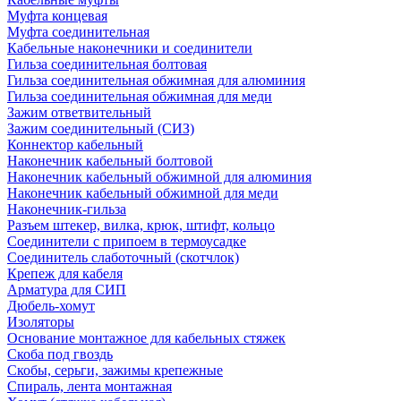
Муфта концевая
Муфта соединительная
Кабельные наконечники и соединители
Гильза соединительная болтовая
Гильза соединительная обжимная для алюминия
Гильза соединительная обжимная для меди
Зажим ответвительный
Зажим соединительный (СИЗ)
Коннектор кабельный
Наконечник кабельный болтовой
Наконечник кабельный обжимной для алюминия
Наконечник кабельный обжимной для меди
Наконечник-гильза
Разъем штекер, вилка, крюк, штифт, кольцо
Соединители с припоем в термоусадке
Соединитель слаботочный (скотчлок)
Крепеж для кабеля
Арматура для СИП
Дюбель-хомут
Изоляторы
Основание монтажное для кабельных стяжек
Скоба под гвоздь
Скобы, серьги, зажимы крепежные
Спираль, лента монтажная