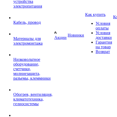
устройства
электропитания
Как купить
К
Кабель, провод
Условия
оплаты
Условия
Новинки
Акции
доставки
Материалы для
Гарантия
электромонтажа
на товар
Возврат
Низковольтное
оборудование,
счетчики,
молниезащита,
разъемы, клеммники
Обогрев, вентиляция,
климатотехника,
гелиосистемы