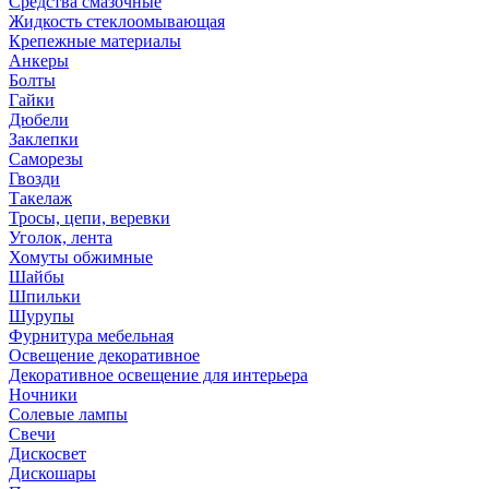
Средства смазочные
Жидкость стеклоомывающая
Крепежные материалы
Анкеры
Болты
Гайки
Дюбели
Заклепки
Саморезы
Гвозди
Такелаж
Тросы, цепи, веревки
Уголок, лента
Хомуты обжимные
Шайбы
Шпильки
Шурупы
Фурнитура мебельная
Освещение декоративное
Декоративное освещение для интерьера
Ночники
Солевые лампы
Свечи
Дискосвет
Дискошары