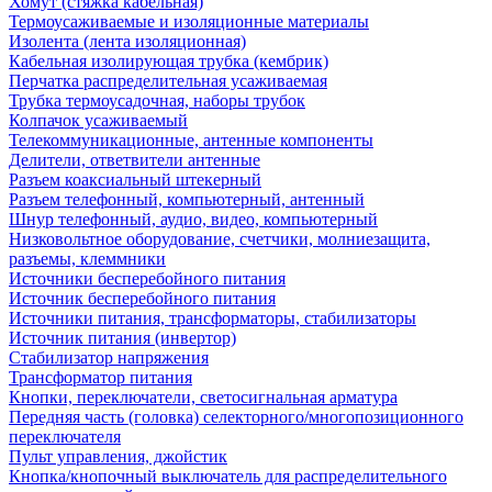
Хомут (стяжка кабельная)
Термоусаживаемые и изоляционные материалы
Изолента (лента изоляционная)
Кабельная изолирующая трубка (кембрик)
Перчатка распределительная усаживаемая
Трубка термоусадочная, наборы трубок
Колпачок усаживаемый
Телекоммуникационные, антенные компоненты
Делители, ответвители антенные
Разъем коаксиальный штекерный
Разъем телефонный, компьютерный, антенный
Шнур телефонный, аудио, видео, компьютерный
Низковольтное оборудование, счетчики, молниезащита,
разъемы, клеммники
Источники бесперебойного питания
Источник бесперебойного питания
Источники питания, трансформаторы, стабилизаторы
Источник питания (инвертор)
Стабилизатор напряжения
Трансформатор питания
Кнопки, переключатели, светосигнальная арматура
Передняя часть (головка) селекторного/многопозиционного
переключателя
Пульт управления, джойстик
Кнопка/кнопочный выключатель для распределительного