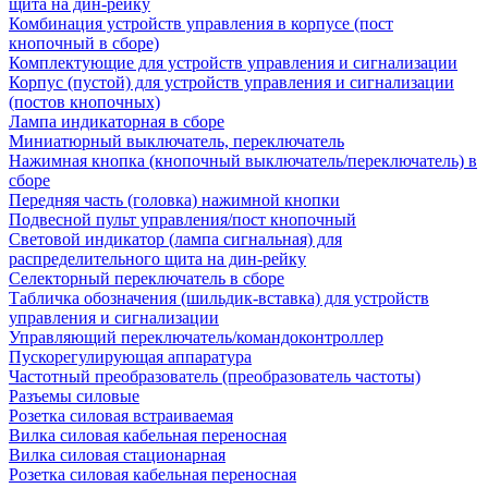
щита на дин-рейку
Комбинация устройств управления в корпусе (пост
кнопочный в сборе)
Комплектующие для устройств управления и сигнализации
Корпус (пустой) для устройств управления и сигнализации
(постов кнопочных)
Лампа индикаторная в сборе
Миниатюрный выключатель, переключатель
Нажимная кнопка (кнопочный выключатель/переключатель) в
сборе
Передняя часть (головка) нажимной кнопки
Подвесной пульт управления/пост кнопочный
Световой индикатор (лампа сигнальная) для
распределительного щита на дин-рейку
Селекторный переключатель в сборе
Табличка обозначения (шильдик-вставка) для устройств
управления и сигнализации
Управляющий переключатель/командоконтроллер
Пускорегулирующая аппаратура
Частотный преобразователь (преобразователь частоты)
Разъемы силовые
Розетка силовая встраиваемая
Вилка силовая кабельная переносная
Вилка силовая стационарная
Розетка силовая кабельная переносная