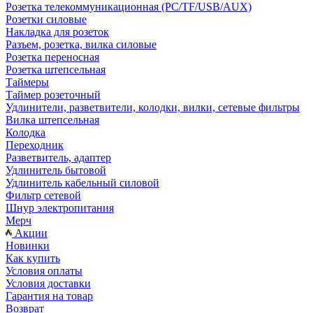
Розетка телекоммуникационная (PC/TF/USB/AUX)
Розетки силовые
Накладка для розеток
Разъем, розетка, вилка силовые
Розетка переносная
Розетка штепсельная
Таймеры
Таймер розеточный
Удлинители, разветвители, колодки, вилки, сетевые фильтры
Вилка штепсельная
Колодка
Переходник
Разветвитель, адаптер
Удлинитель бытовой
Удлинитель кабельный силовой
Фильтр сетевой
Шнур электропитания
Мерч
Акции
Новинки
Как купить
Условия оплаты
Условия доставки
Гарантия на товар
Возврат