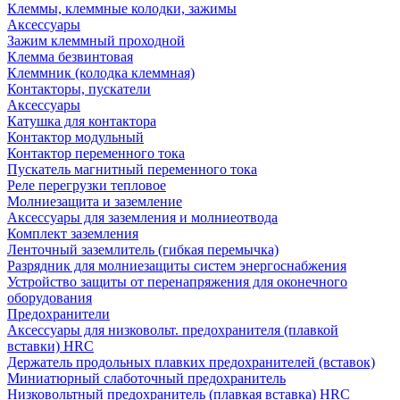
Клеммы, клеммные колодки, зажимы
Аксессуары
Зажим клеммный проходной
Клемма безвинтовая
Клеммник (колодка клеммная)
Контакторы, пускатели
Аксессуары
Катушка для контактора
Контактор модульный
Контактор переменного тока
Пускатель магнитный переменного тока
Реле перегрузки тепловое
Молниезащита и заземление
Аксессуары для заземления и молниеотвода
Комплект заземления
Ленточный заземлитель (гибкая перемычка)
Разрядник для молниезащиты систем энергоснабжения
Устройство защиты от перенапряжения для оконечного
оборудования
Предохранители
Аксессуары для низковольт. предохранителя (плавкой
вставки) HRC
Держатель продольных плавких предохранителей (вставок)
Миниатюрный слаботочный предохранитель
Низковольтный предохранитель (плавкая вставка) HRC