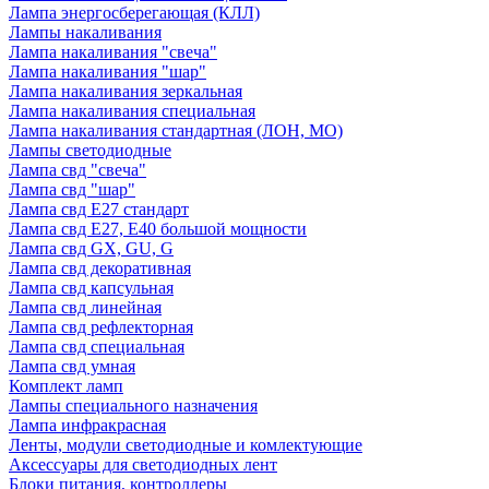
Лампа энергосберегающая (КЛЛ)
Лампы накаливания
Лампа накаливания "свеча"
Лампа накаливания "шар"
Лампа накаливания зеркальная
Лампа накаливания специальная
Лампа накаливания стандартная (ЛОН, МО)
Лампы светодиодные
Лампа свд "свеча"
Лампа свд "шар"
Лампа свд E27 стандарт
Лампа свд E27, Е40 большой мощности
Лампа свд GX, GU, G
Лампа свд декоративная
Лампа свд капсульная
Лампа свд линейная
Лампа свд рефлекторная
Лампа свд специальная
Лампа свд умная
Комплект ламп
Лампы специального назначения
Лампа инфракрасная
Ленты, модули светодиодные и комлектующие
Аксессуары для светодиодных лент
Блоки питания, контроллеры