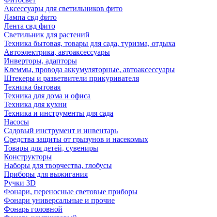
Аксессуары для светильников фито
Лампа свд фито
Лента свд фито
Светильник для растений
Техника бытовая, товары для сада, туризма, отдыха
Автоэлектрика, автоаксессуары
Инверторы, адапторы
Клеммы, провода аккумуляторные, автоаксессуары
Штекеры и разветвители прикуривателя
Техника бытовая
Техника для дома и офиса
Техника для кухни
Техника и инструменты для сада
Насосы
Садовый инструмент и инвентарь
Средства защиты от грызунов и насекомых
Товары для детей, сувениры
Конструкторы
Наборы для творчества, глобусы
Приборы для выжигания
Ручки 3D
Фонари, переносные световые приборы
Фонари универсальные и прочие
Фонарь головной