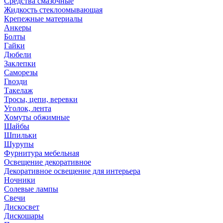
Средства смазочные
Жидкость стеклоомывающая
Крепежные материалы
Анкеры
Болты
Гайки
Дюбели
Заклепки
Саморезы
Гвозди
Такелаж
Тросы, цепи, веревки
Уголок, лента
Хомуты обжимные
Шайбы
Шпильки
Шурупы
Фурнитура мебельная
Освещение декоративное
Декоративное освещение для интерьера
Ночники
Солевые лампы
Свечи
Дискосвет
Дискошары