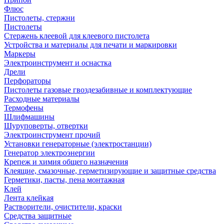
Флюс
Пистолеты, стержни
Пистолеты
Стержень клеевой для клеевого пистолета
Устройства и материалы для печати и маркировки
Маркеры
Электроинструмент и оснастка
Дрели
Перфораторы
Пистолеты газовые гвоздезабивные и комплектующие
Расходные материалы
Термофены
Шлифмашины
Шуруповерты, отвертки
Электроинструмент прочий
Установки генераторные (электростанции)
Генератор электроэнергии
Крепеж и химия общего назначения
Клеящие, смазочные, герметизирующие и защитные средства
Герметики, пасты, пена монтажная
Клей
Лента клейкая
Растворители, очистители, краски
Средства защитные