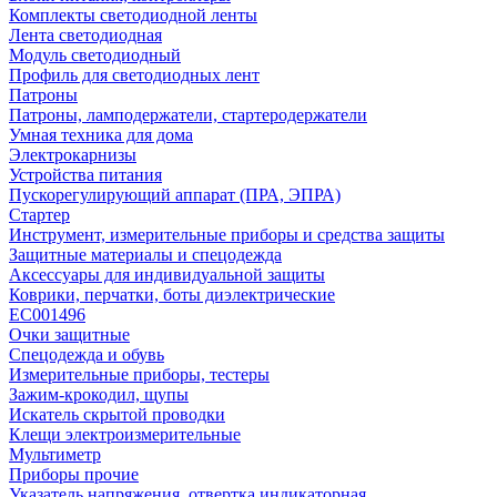
Комплекты светодиодной ленты
Лента светодиодная
Модуль светодиодный
Профиль для светодиодных лент
Патроны
Патроны, ламподержатели, стартеродержатели
Умная техника для дома
Электрокарнизы
Устройства питания
Пускорегулирующий аппарат (ПРА, ЭПРА)
Стартер
Инструмент, измерительные приборы и средства защиты
Защитные материалы и спецодежда
Аксессуары для индивидуальной защиты
Коврики, перчатки, боты диэлектрические
EC001496
Очки защитные
Спецодежда и обувь
Измерительные приборы, тестеры
Зажим-крокодил, щупы
Искатель скрытой проводки
Клещи электроизмерительные
Мультиметр
Приборы прочие
Указатель напряжения, отвертка индикаторная