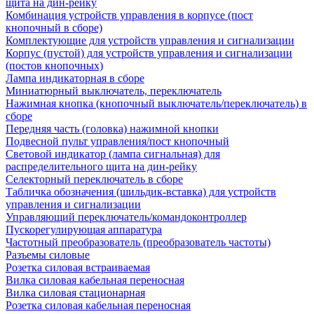
щита на дин-рейку
Комбинация устройств управления в корпусе (пост
кнопочный в сборе)
Комплектующие для устройств управления и сигнализации
Корпус (пустой) для устройств управления и сигнализации
(постов кнопочных)
Лампа индикаторная в сборе
Миниатюрный выключатель, переключатель
Нажимная кнопка (кнопочный выключатель/переключатель) в
сборе
Передняя часть (головка) нажимной кнопки
Подвесной пульт управления/пост кнопочный
Световой индикатор (лампа сигнальная) для
распределительного щита на дин-рейку
Селекторный переключатель в сборе
Табличка обозначения (шильдик-вставка) для устройств
управления и сигнализации
Управляющий переключатель/командоконтроллер
Пускорегулирующая аппаратура
Частотный преобразователь (преобразователь частоты)
Разъемы силовые
Розетка силовая встраиваемая
Вилка силовая кабельная переносная
Вилка силовая стационарная
Розетка силовая кабельная переносная