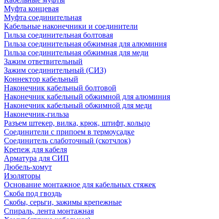
Муфта концевая
Муфта соединительная
Кабельные наконечники и соединители
Гильза соединительная болтовая
Гильза соединительная обжимная для алюминия
Гильза соединительная обжимная для меди
Зажим ответвительный
Зажим соединительный (СИЗ)
Коннектор кабельный
Наконечник кабельный болтовой
Наконечник кабельный обжимной для алюминия
Наконечник кабельный обжимной для меди
Наконечник-гильза
Разъем штекер, вилка, крюк, штифт, кольцо
Соединители с припоем в термоусадке
Соединитель слаботочный (скотчлок)
Крепеж для кабеля
Арматура для СИП
Дюбель-хомут
Изоляторы
Основание монтажное для кабельных стяжек
Скоба под гвоздь
Скобы, серьги, зажимы крепежные
Спираль, лента монтажная