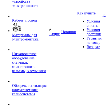
устройства
электропитания
Как купить
К
Кабель, провод
Условия
оплаты
Условия
Новинки
Акции
доставки
Материалы для
Гарантия
электромонтажа
на товар
Возврат
Низковольтное
оборудование,
счетчики,
молниезащита,
разъемы, клеммники
Обогрев, вентиляция,
климатотехника,
гелиосистемы