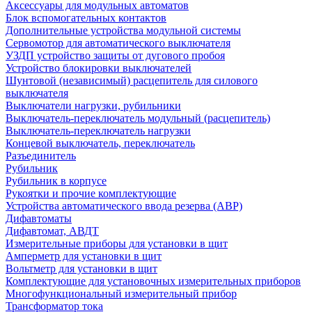
Аксессуары для модульных автоматов
Блок вспомогательных контактов
Дополнительные устройства модульной системы
Сервомотор для автоматического выключателя
УЗДП устройство защиты от дугового пробоя
Устройство блокировки выключателей
Шунтовой (независимый) расцепитель для силового
выключателя
Выключатели нагрузки, рубильники
Выключатель-переключатель модульный (расцепитель)
Выключатель-переключатель нагрузки
Концевой выключатель, переключатель
Разъединитель
Рубильник
Рубильник в корпусе
Рукоятки и прочие комплектующие
Устройства автоматического ввода резерва (АВР)
Дифавтоматы
Дифавтомат, АВДТ
Измерительные приборы для установки в щит
Амперметр для установки в щит
Вольтметр для установки в щит
Комплектующие для установочных измерительных приборов
Многофункциональный измерительный прибор
Трансформатор тока