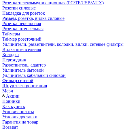
Розетка телекоммуникационная (PC/TF/USB/AUX)
Розетки силовые
Накладка для розеток
Разъем, розетка, вилка силовые
Розетка переносная
Розетка штепсельная
Таймеры
Таймер розеточный
Удлинители, разветвители, колодки, вилки, сетевые фильтры
Вилка штепсельная
Колодка
Переходник
Разветвитель, адаптер
Удлинитель бытовой
Удлинитель кабельный силовой
Фильтр сетевой
Шнур электропитания
Мерч
Акции
Новинки
Как купить
Условия оплаты
Условия доставки
Гарантия на товар
Возврат