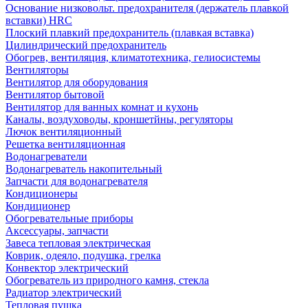
Основание низковольт. предохранителя (держатель плавкой
вставки) HRC
Плоский плавкий предохранитель (плавкая вставка)
Цилиндрический предохранитель
Обогрев, вентиляция, климатотехника, гелиосистемы
Вентиляторы
Вентилятор для оборудования
Вентилятор бытовой
Вентилятор для ванных комнат и кухонь
Каналы, воздуховоды, кроншетйны, регуляторы
Лючок вентиляционный
Решетка вентиляционная
Водонагреватели
Водонагреватель накопительный
Запчасти для водонагревателя
Кондиционеры
Кондиционер
Обогревательные приборы
Аксессуары, запчасти
Завеса тепловая электрическая
Коврик, одеяло, подушка, грелка
Конвектор электрический
Обогреватель из природного камня, стекла
Радиатор электрический
Тепловая пушка