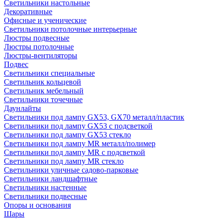
Светильники настольные
Декоративные
Офисные и ученические
Светильники потолочные интерьерные
Люстры подвесные
Люстры потолочные
Люстры-вентиляторы
Подвес
Светильники специальные
Светильник кольцевой
Светильник мебельный
Светильники точечные
Даунлайты
Светильники под лампу GX53, GX70 металл/пластик
Светильники под лампу GX53 с подсветкой
Светильники под лампу GX53 стекло
Светильники под лампу MR металл/полимер
Светильники под лампу MR с подсветкой
Светильники под лампу MR стекло
Светильники уличные садово-парковые
Светильники ландшафтные
Светильники настенные
Светильники подвесные
Опоры и основания
Шары