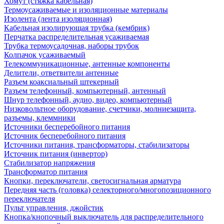
Хомут (стяжка кабельная)
Термоусаживаемые и изоляционные материалы
Изолента (лента изоляционная)
Кабельная изолирующая трубка (кембрик)
Перчатка распределительная усаживаемая
Трубка термоусадочная, наборы трубок
Колпачок усаживаемый
Телекоммуникационные, антенные компоненты
Делители, ответвители антенные
Разъем коаксиальный штекерный
Разъем телефонный, компьютерный, антенный
Шнур телефонный, аудио, видео, компьютерный
Низковольтное оборудование, счетчики, молниезащита,
разъемы, клеммники
Источники бесперебойного питания
Источник бесперебойного питания
Источники питания, трансформаторы, стабилизаторы
Источник питания (инвертор)
Стабилизатор напряжения
Трансформатор питания
Кнопки, переключатели, светосигнальная арматура
Передняя часть (головка) селекторного/многопозиционного
переключателя
Пульт управления, джойстик
Кнопка/кнопочный выключатель для распределительного