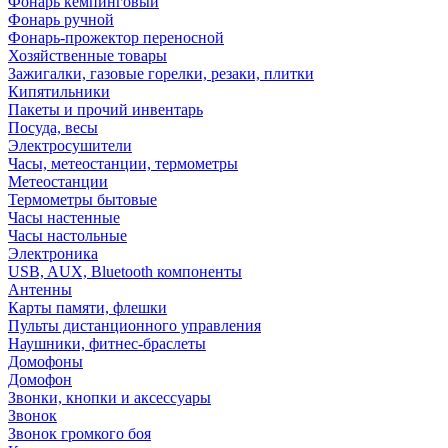
Фонарь кемпинговый
Фонарь ручной
Фонарь-прожектор переносной
Хозяйственные товары
Зажигалки, газовые горелки, резаки, плитки
Кипятильники
Пакеты и прочий инвентарь
Посуда, весы
Электросушители
Часы, метеостанции, термометры
Метеостанции
Термометры бытовые
Часы настенные
Часы настольные
Электроника
USB, AUX, Bluetooth компоненты
Антенны
Карты памяти, флешки
Пульты дистанционного управления
Наушники, фитнес-браслеты
Домофоны
Домофон
Звонки, кнопки и аксессуары
Звонок
Звонок громкого боя