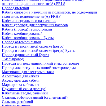
огнестойкий, исполнение–нг(А)-FRLS
Провод бытовой
Кабель силовой в изоляции из полимеров, не содержащий
галогенов, исполнение-нг(А)-FRHF
Кабели специального назначения
Кабель (провод) для погружных насосов
Кабель (провод) термостойкий
Кабель комбинированый
Кабель комбинированый Бухты
Провод автомобильный
Провод в текстильной оплетке (ретро)
Провод в текстильной оплетке (ретро) Бухты
Провод одножильный Бухты
Эмальпровод
Провода для воздушных линий электропередач
Провод для воздушных линий электропередач
Материалы для электромонтажа
Аксессуары для кабеля
Аксессуары для кабеля
Маркировка кабельная
Пружинный сжим (кольцо)
Кабельные вводы, сальники
Сальник гофрированный (ступенчатый)
Сальник резьбовой
Кабельные муфты