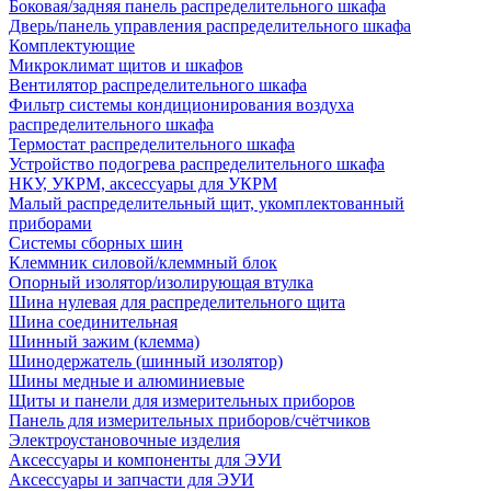
Боковая/задняя панель распределительного шкафа
Дверь/панель управления распределительного шкафа
Комплектующие
Микроклимат щитов и шкафов
Вентилятор распределительного шкафа
Фильтр системы кондиционирования воздуха
распределительного шкафа
Термостат распределительного шкафа
Устройство подогрева распределительного шкафа
НКУ, УКРМ, аксессуары для УКРМ
Малый распределительный щит, укомплектованный
приборами
Системы сборных шин
Клеммник силовой/клеммный блок
Опорный изолятор/изолирующая втулка
Шина нулевая для распределительного щита
Шина соединительная
Шинный зажим (клемма)
Шинодержатель (шинный изолятор)
Шины медные и алюминиевые
Щиты и панели для измерительных приборов
Панель для измерительных приборов/счётчиков
Электроустановочные изделия
Аксессуары и компоненты для ЭУИ
Аксессуары и запчасти для ЭУИ