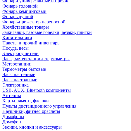
Фонари универсальные и прочие
Фонарь головной
Фонарь кемпинговый
Фонарь ручной
Фонарь-прожектор переносной
Хозяйственные товары
Зажигалки, газовые горелки, резаки, плитки
Кипятильники
Пакеты и прочий инвентарь
Посуда, весы
Электросушители
Часы, метеостанции, термометры
Метеостанции
Термометры бытовые
Часы настенные
Часы настольные
Электроника
USB, AUX, Bluetooth компоненты
Антенны
Карты памяти, флешки
Пульты дистанционного управления
Наушники, фитнес-браслеты
Домофоны
Домофон
Звонки, кнопки и аксессуары