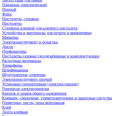
Аксессуары для пайки
Паяльник электрический
Припой
Флюс
Пистолеты, стержни
Пистолеты
Стержень клеевой для клеевого пистолета
Устройства и материалы для печати и маркировки
Маркеры
Электроинструмент и оснастка
Дрели
Перфораторы
Пистолеты газовые гвоздезабивные и комплектующие
Расходные материалы
Термофены
Шлифмашины
Шуруповерты, отвертки
Электроинструмент прочий
Установки генераторные (электростанции)
Генератор электроэнергии
Крепеж и химия общего назначения
Клеящие, смазочные, герметизирующие и защитные средства
Герметики, пасты, пена монтажная
Клей
Лента клейкая