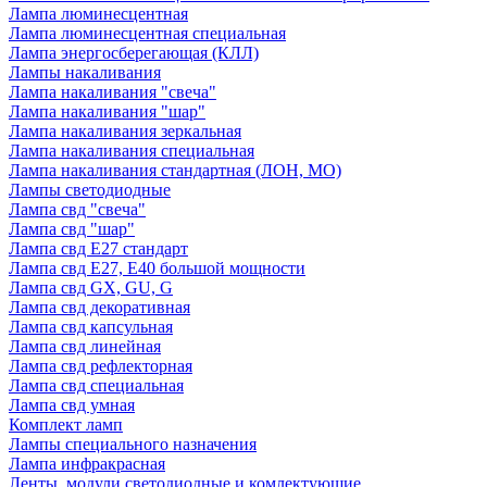
Лампа люминесцентная
Лампа люминесцентная специальная
Лампа энергосберегающая (КЛЛ)
Лампы накаливания
Лампа накаливания "свеча"
Лампа накаливания "шар"
Лампа накаливания зеркальная
Лампа накаливания специальная
Лампа накаливания стандартная (ЛОН, МО)
Лампы светодиодные
Лампа свд "свеча"
Лампа свд "шар"
Лампа свд E27 стандарт
Лампа свд E27, Е40 большой мощности
Лампа свд GX, GU, G
Лампа свд декоративная
Лампа свд капсульная
Лампа свд линейная
Лампа свд рефлекторная
Лампа свд специальная
Лампа свд умная
Комплект ламп
Лампы специального назначения
Лампа инфракрасная
Ленты, модули светодиодные и комлектующие