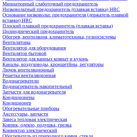
Миниатюрный слаботочный предохранитель
Низковольтный предохранитель (плавкая вставка) HRC
Основание низковольт. предохранителя (держатель плавкой
вставки) HRC
Плоский плавкий предохранитель (плавкая вставка)
Цилиндрический предохранитель
Обогрев, вентиляция, климатотехника, гелиосистемы
Вентиляторы
Вентилятор для оборудования
Вентилятор бытовой
Вентилятор для ванных комнат и кухонь
Каналы, воздуховоды, кроншетйны, регуляторы
Лючок вентиляционный
Решетка вентиляционная
Водонагреватели
Водонагреватель накопительный
Запчасти для водонагревателя
Кондиционеры
Кондиционер
Обогревательные приборы
Аксессуары, запчасти
Завеса тепловая электрическая
Коврик, одеяло, подушка, грелка
Конвектор электрический
Обогреватель из природного камня, стекла