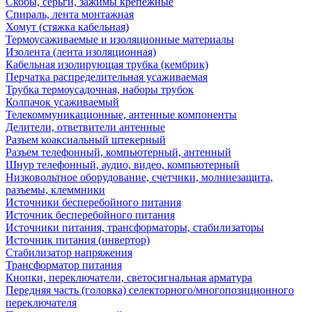
Скобы, серьги, зажимы крепежные
Спираль, лента монтажная
Хомут (стяжка кабельная)
Термоусаживаемые и изоляционные материалы
Изолента (лента изоляционная)
Кабельная изолирующая трубка (кембрик)
Перчатка распределительная усаживаемая
Трубка термоусадочная, наборы трубок
Колпачок усаживаемый
Телекоммуникационные, антенные компоненты
Делители, ответвители антенные
Разъем коаксиальный штекерный
Разъем телефонный, компьютерный, антенный
Шнур телефонный, аудио, видео, компьютерный
Низковольтное оборудование, счетчики, молниезащита,
разъемы, клеммники
Источники бесперебойного питания
Источник бесперебойного питания
Источники питания, трансформаторы, стабилизаторы
Источник питания (инвертор)
Стабилизатор напряжения
Трансформатор питания
Кнопки, переключатели, светосигнальная арматура
Передняя часть (головка) селекторного/многопозиционного
переключателя