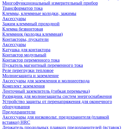
Многофункциональный измерительный прибор
Трансформатор тока
Клеммы, клеммные колодки, зажимы
Аксессуары
Зажим клеммный проходной
Клемма безвинтовая
Клеммник (колодка клеммная)
Контакторы, пускатели
Аксессуары
Катушка для контактора
Контактор модульный
Контактор переменного тока
Пускатель магнитный переменного тока
Реле перегрузки тепловое
Молниезащита и заземление
Аксессуары для заземления и молниеотвода
Комплект заземления
Ленточный заземлитель (гибкая перемычка)
Разрядник для молниезащиты систем энергоснабжения
Устройство защиты от перенапряжения для оконечного
оборудования
Предохранители
Аксессуары для низковольт. предохранителя (плавкой
вставки) HRC
Держатель продольных плавких предохранителей (вставок)