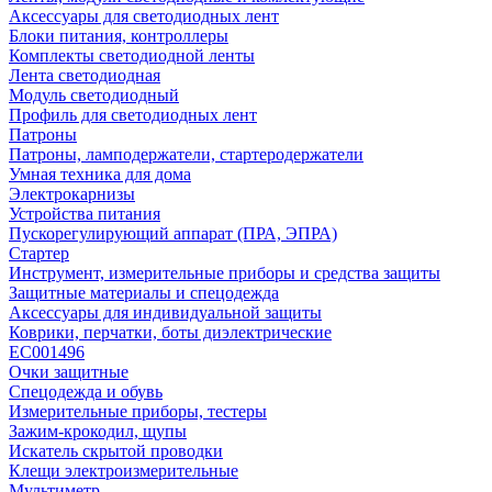
Аксессуары для светодиодных лент
Блоки питания, контроллеры
Комплекты светодиодной ленты
Лента светодиодная
Модуль светодиодный
Профиль для светодиодных лент
Патроны
Патроны, ламподержатели, стартеродержатели
Умная техника для дома
Электрокарнизы
Устройства питания
Пускорегулирующий аппарат (ПРА, ЭПРА)
Стартер
Инструмент, измерительные приборы и средства защиты
Защитные материалы и спецодежда
Аксессуары для индивидуальной защиты
Коврики, перчатки, боты диэлектрические
EC001496
Очки защитные
Спецодежда и обувь
Измерительные приборы, тестеры
Зажим-крокодил, щупы
Искатель скрытой проводки
Клещи электроизмерительные
Мультиметр