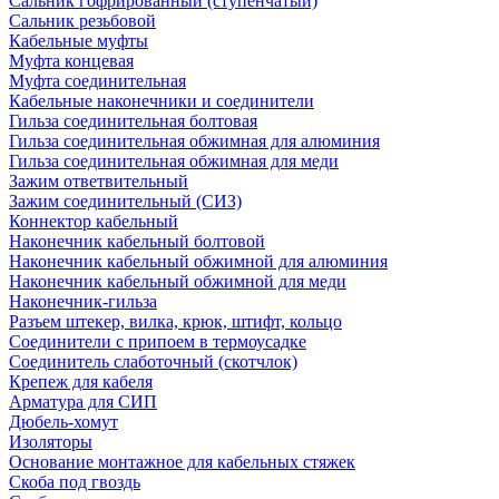
Сальник гофрированный (ступенчатый)
Сальник резьбовой
Кабельные муфты
Муфта концевая
Муфта соединительная
Кабельные наконечники и соединители
Гильза соединительная болтовая
Гильза соединительная обжимная для алюминия
Гильза соединительная обжимная для меди
Зажим ответвительный
Зажим соединительный (СИЗ)
Коннектор кабельный
Наконечник кабельный болтовой
Наконечник кабельный обжимной для алюминия
Наконечник кабельный обжимной для меди
Наконечник-гильза
Разъем штекер, вилка, крюк, штифт, кольцо
Соединители с припоем в термоусадке
Соединитель слаботочный (скотчлок)
Крепеж для кабеля
Арматура для СИП
Дюбель-хомут
Изоляторы
Основание монтажное для кабельных стяжек
Скоба под гвоздь