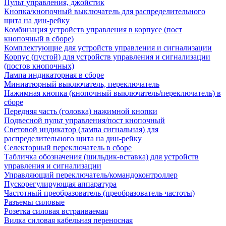
Пульт управления, джойстик
Кнопка/кнопочный выключатель для распределительного
щита на дин-рейку
Комбинация устройств управления в корпусе (пост
кнопочный в сборе)
Комплектующие для устройств управления и сигнализации
Корпус (пустой) для устройств управления и сигнализации
(постов кнопочных)
Лампа индикаторная в сборе
Миниатюрный выключатель, переключатель
Нажимная кнопка (кнопочный выключатель/переключатель) в
сборе
Передняя часть (головка) нажимной кнопки
Подвесной пульт управления/пост кнопочный
Световой индикатор (лампа сигнальная) для
распределительного щита на дин-рейку
Селекторный переключатель в сборе
Табличка обозначения (шильдик-вставка) для устройств
управления и сигнализации
Управляющий переключатель/командоконтроллер
Пускорегулирующая аппаратура
Частотный преобразователь (преобразователь частоты)
Разъемы силовые
Розетка силовая встраиваемая
Вилка силовая кабельная переносная