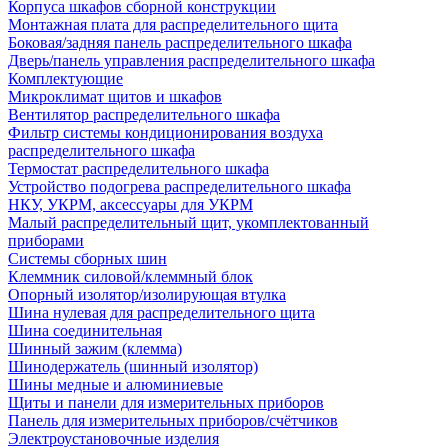
Корпуса шкафов сборной конструкции
Монтажная плата для распределительного щита
Боковая/задняя панель распределительного шкафа
Дверь/панель управления распределительного шкафа
Комплектующие
Микроклимат щитов и шкафов
Вентилятор распределительного шкафа
Фильтр системы кондиционирования воздуха
распределительного шкафа
Термостат распределительного шкафа
Устройство подогрева распределительного шкафа
НКУ, УКРМ, аксессуары для УКРМ
Малый распределительный щит, укомплектованный
приборами
Системы сборных шин
Клеммник силовой/клеммный блок
Опорный изолятор/изолирующая втулка
Шина нулевая для распределительного щита
Шина соединительная
Шинный зажим (клемма)
Шинодержатель (шинный изолятор)
Шины медные и алюминиевые
Щиты и панели для измерительных приборов
Панель для измерительных приборов/счётчиков
Электроустановочные изделия