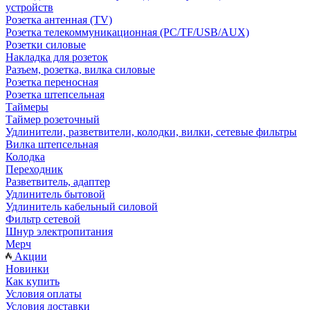
устройств
Розетка антенная (TV)
Розетка телекоммуникационная (PC/TF/USB/AUX)
Розетки силовые
Накладка для розеток
Разъем, розетка, вилка силовые
Розетка переносная
Розетка штепсельная
Таймеры
Таймер розеточный
Удлинители, разветвители, колодки, вилки, сетевые фильтры
Вилка штепсельная
Колодка
Переходник
Разветвитель, адаптер
Удлинитель бытовой
Удлинитель кабельный силовой
Фильтр сетевой
Шнур электропитания
Мерч
Акции
Новинки
Как купить
Условия оплаты
Условия доставки