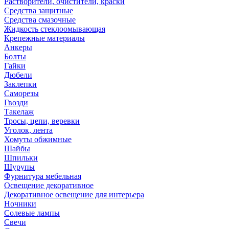
Растворители, очистители, краски
Средства защитные
Средства смазочные
Жидкость стеклоомывающая
Крепежные материалы
Анкеры
Болты
Гайки
Дюбели
Заклепки
Саморезы
Гвозди
Такелаж
Тросы, цепи, веревки
Уголок, лента
Хомуты обжимные
Шайбы
Шпильки
Шурупы
Фурнитура мебельная
Освещение декоративное
Декоративное освещение для интерьера
Ночники
Солевые лампы
Свечи