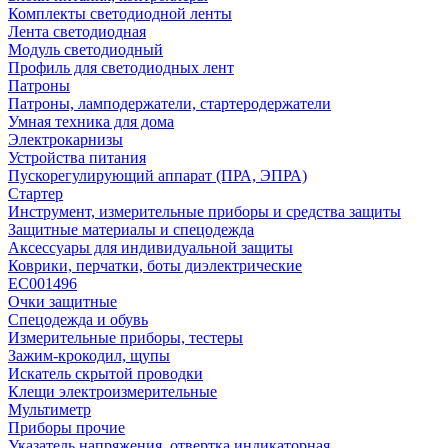
Комплекты светодиодной ленты
Лента светодиодная
Модуль светодиодный
Профиль для светодиодных лент
Патроны
Патроны, ламподержатели, стартеродержатели
Умная техника для дома
Электрокарнизы
Устройства питания
Пускорегулирующий аппарат (ПРА, ЭПРА)
Стартер
Инструмент, измерительные приборы и средства защиты
Защитные материалы и спецодежда
Аксессуары для индивидуальной защиты
Коврики, перчатки, боты диэлектрические
EC001496
Очки защитные
Спецодежда и обувь
Измерительные приборы, тестеры
Зажим-крокодил, щупы
Искатель скрытой проводки
Клещи электроизмерительные
Мультиметр
Приборы прочие
Указатель напряжения, отвертка индикаторная