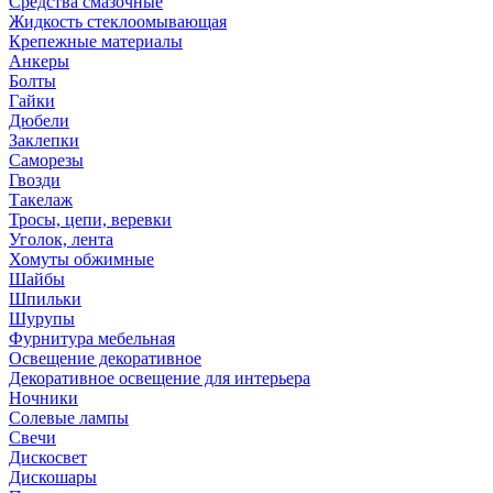
Средства смазочные
Жидкость стеклоомывающая
Крепежные материалы
Анкеры
Болты
Гайки
Дюбели
Заклепки
Саморезы
Гвозди
Такелаж
Тросы, цепи, веревки
Уголок, лента
Хомуты обжимные
Шайбы
Шпильки
Шурупы
Фурнитура мебельная
Освещение декоративное
Декоративное освещение для интерьера
Ночники
Солевые лампы
Свечи
Дискосвет
Дискошары