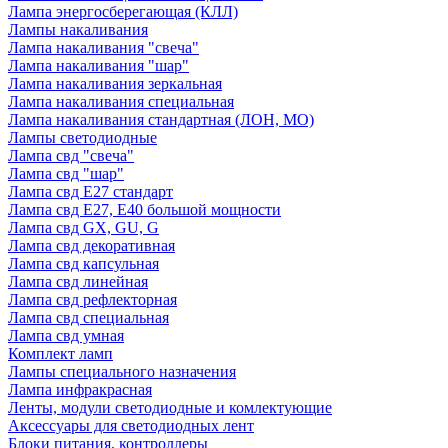
Лампа энергосберегающая (КЛЛ)
Лампы накаливания
Лампа накаливания "свеча"
Лампа накаливания "шар"
Лампа накаливания зеркальная
Лампа накаливания специальная
Лампа накаливания стандартная (ЛОН, МО)
Лампы светодиодные
Лампа свд "свеча"
Лампа свд "шар"
Лампа свд E27 стандарт
Лампа свд E27, Е40 большой мощности
Лампа свд GX, GU, G
Лампа свд декоративная
Лампа свд капсульная
Лампа свд линейная
Лампа свд рефлекторная
Лампа свд специальная
Лампа свд умная
Комплект ламп
Лампы специального назначения
Лампа инфракрасная
Ленты, модули светодиодные и комлектующие
Аксессуары для светодиодных лент
Блоки питания, контроллеры