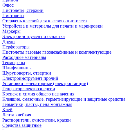
Флюс
Пистолеты, стержни
Пистолеты
Стержень клеевой для клеевого пистолета
Устройства и материалы для печати и маркировки
Маркеры
Электроинструмент и оснастка
Дрели
Перфораторы
Пистолеты газовые гвоздезабивные и комплектующие
Расходные материалы
Термофены
Шлифмашины
Шуруповерты, отвертки
Электроинструмент прочий
Установки генераторные (электростанции)
Генератор электроэнергии
Крепеж и химия общего назначения
Клеящие, смазочные, герметизирующие и защитные средства
Герметики, пасты, пена монтажная
Клей
Лента клейкая
Растворители, очистители, краски
Средства защитные