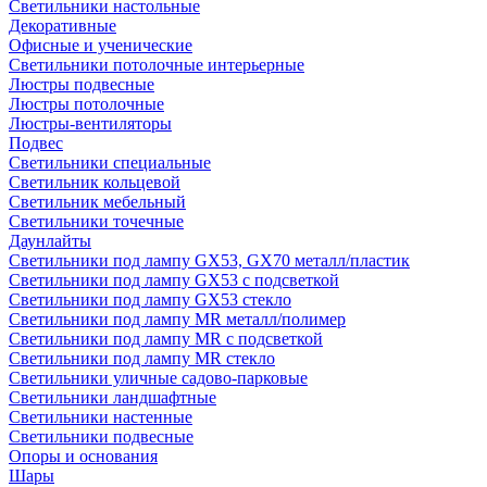
Светильники настольные
Декоративные
Офисные и ученические
Светильники потолочные интерьерные
Люстры подвесные
Люстры потолочные
Люстры-вентиляторы
Подвес
Светильники специальные
Светильник кольцевой
Светильник мебельный
Светильники точечные
Даунлайты
Светильники под лампу GX53, GX70 металл/пластик
Светильники под лампу GX53 с подсветкой
Светильники под лампу GX53 стекло
Светильники под лампу MR металл/полимер
Светильники под лампу MR с подсветкой
Светильники под лампу MR стекло
Светильники уличные садово-парковые
Светильники ландшафтные
Светильники настенные
Светильники подвесные
Опоры и основания
Шары