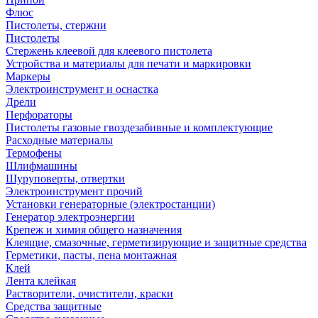
Флюс
Пистолеты, стержни
Пистолеты
Стержень клеевой для клеевого пистолета
Устройства и материалы для печати и маркировки
Маркеры
Электроинструмент и оснастка
Дрели
Перфораторы
Пистолеты газовые гвоздезабивные и комплектующие
Расходные материалы
Термофены
Шлифмашины
Шуруповерты, отвертки
Электроинструмент прочий
Установки генераторные (электростанции)
Генератор электроэнергии
Крепеж и химия общего назначения
Клеящие, смазочные, герметизирующие и защитные средства
Герметики, пасты, пена монтажная
Клей
Лента клейкая
Растворители, очистители, краски
Средства защитные