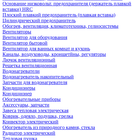
Основание низковольт. предохранителя (держатель плавкой
вставки) HRC
Плоский плавкий предохранитель (плавкая вставка)
Цилиндрический предохранитель
Обогрев, вентиляция, климатотехника, гелиосистемы
Вентиляторы
Вентилятор для оборудования
Вентилятор бытовой
Вентилятор для ванных комнат и кухонь
Каналы, воздуховоды, кроншетйны, регуляторы
Лючок вентиляционный
Решетка вентиляционная
Водонагреватели
Водонагреватель накопительный
Запчасти для водонагревателя
Кондиционеры
Кондиционер
Обогревательные приборы
Аксессуары, запчасти
Завеса тепловая электрическая
Коврик, одеяло, подушка, грелка
Конвектор электрический
Обогреватель из природного камня, стекла
Радиатор электрический
Тепловая пушка