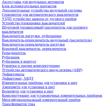
Аксессуары для модульных автоматов
Блок вспомогательных контактов
Дополнительные устройства модульной системы
Сервомотор для автоматического выключателя
УЗДП устройство защиты от дугового пробоя
Устройство блокировки выключателей
Шунтовой (независимый) расцепитель для силового
выключателя
Выключатели нагрузки, рубильники
Выключатель-переключатель модульный (расцепитель)
Выключатель-переключатель нагрузки
Концевой выключатель, переключатель
Разъединитель
Рубильник
Рубильник в корпусе
Рукоятки и прочие комплектующие
Устройства автоматического ввода резерва (АВР)
Дифавтоматы
Дифавтомат, АВДТ
Измерительные приборы для установки в щит
Амперметр для установки в щит
Вольтметр для установки в щит
Комплектующие для установочных измерительных приборов
Многофункциональный измерительный прибор
Трансформатор тока