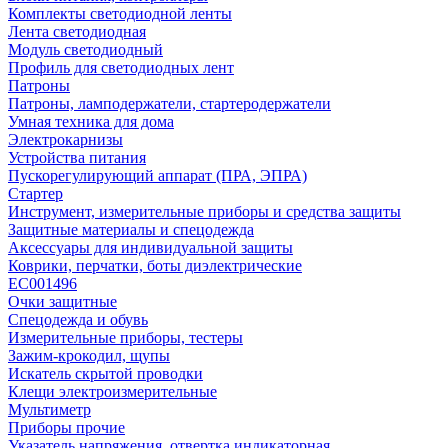
Комплекты светодиодной ленты
Лента светодиодная
Модуль светодиодный
Профиль для светодиодных лент
Патроны
Патроны, ламподержатели, стартеродержатели
Умная техника для дома
Электрокарнизы
Устройства питания
Пускорегулирующий аппарат (ПРА, ЭПРА)
Стартер
Инструмент, измерительные приборы и средства защиты
Защитные материалы и спецодежда
Аксессуары для индивидуальной защиты
Коврики, перчатки, боты диэлектрические
EC001496
Очки защитные
Спецодежда и обувь
Измерительные приборы, тестеры
Зажим-крокодил, щупы
Искатель скрытой проводки
Клещи электроизмерительные
Мультиметр
Приборы прочие
Указатель напряжения, отвертка индикаторная