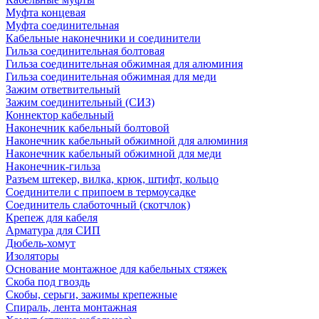
Муфта концевая
Муфта соединительная
Кабельные наконечники и соединители
Гильза соединительная болтовая
Гильза соединительная обжимная для алюминия
Гильза соединительная обжимная для меди
Зажим ответвительный
Зажим соединительный (СИЗ)
Коннектор кабельный
Наконечник кабельный болтовой
Наконечник кабельный обжимной для алюминия
Наконечник кабельный обжимной для меди
Наконечник-гильза
Разъем штекер, вилка, крюк, штифт, кольцо
Соединители с припоем в термоусадке
Соединитель слаботочный (скотчлок)
Крепеж для кабеля
Арматура для СИП
Дюбель-хомут
Изоляторы
Основание монтажное для кабельных стяжек
Скоба под гвоздь
Скобы, серьги, зажимы крепежные
Спираль, лента монтажная