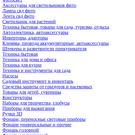
Аксессуары для светильников фито
Лампа свд фито
Лента свд фито
Светильник для растений
Техника бытовая, товары для сада, туризма, отдыха
Автоэлектрика, автоаксессуары
Инверторы, адапторы
Клеммы, провода аккумуляторные, автоаксессуары
Штекеры и разветвители прикуривателя
Техника бытовая
Техника для дома и офиса
Техника для кухни
Техника и инструменты для сада
Насосы
Садовый инструмент и инвентарь
Средства защиты от грызунов и насекомых
Товары для детей, сувениры
Конструкторы
Наборы для творчества, глобусы
Приборы для выжигания
Ручки 3D
Фонари, переносные световые приборы
Фонари универсальные и прочие
Фонарь головной