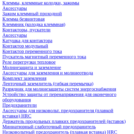
Клеммы, клеммные колодки, зажимы
Аксессуары
Зажим клеммный проходной
Клемма безвинтовая
Клеммник (колодка клеммная)
Контакторы, пускатели
Аксессуары
Катушка для контактора
Контактор модульный
Контактор переменного тока
Пускатель магнитный переменного тока
Реле перегрузки тепловое
Молниезащита и заземление
Аксессуары для заземления и молниеотвода
Комплект заземления
Ленточный заземлитель (гибкая перемычка)
Разрядник для молниезащиты систем энергоснабжения
Устройство защиты от перенапряжения для оконечного
оборудования
Предохранители
Аксессуары для низковольт. предохранителя (плавкой
вставки) HRC
Держатель продольных плавких предохранителей (вставок)
Миниатюрный слаботочный предохранитель
Низковольтный предохранитель (плавкая вставка) HRC