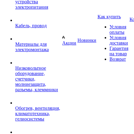
устройства
электропитания
Как купить
К
Кабель, провод
Условия
оплаты
Условия
Новинки
Акции
доставки
Материалы для
Гарантия
электромонтажа
на товар
Возврат
Низковольтное
оборудование,
счетчики,
молниезащита,
разъемы, клеммники
Обогрев, вентиляция,
климатотехника,
гелиосистемы