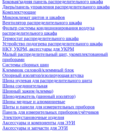
Боковая/задняя панель распределительного шкафа
Дверь/панель управления распределительного шкафа
Комплектующие
Микроклимат щитов и шкафов
Вентилятор распределительного шкафа
Фильтр системы кондиционирования воздуха
распределительного шкафа
Термостат распределительного шкафа
Устройство подогрева распределительного шкафа
НКУ, УКРМ, аксессуары для УКРМ
Малый распределительный щит, укомплектованный
приборами
Системы сборных шин
Клеммник силовой/клеммный блок
Опорный изолятор/изолирующая втулка
Шина нулевая для распределительного щита
Шина соединительная
Шинный зажим (клемма)
Шинодержатель (шинный изолятор)
Шины медные и алюминиевые
Щиты и панели для измерительных приборов
Панель для измерительных приборов/счётчиков
Электроустановочные изделия
Аксессуары и компоненты для ЭУИ
Аксессуары и запчасти для ЭУИ