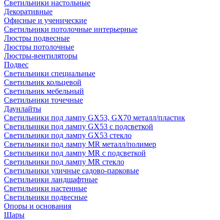
Светильники настольные
Декоративные
Офисные и ученические
Светильники потолочные интерьерные
Люстры подвесные
Люстры потолочные
Люстры-вентиляторы
Подвес
Светильники специальные
Светильник кольцевой
Светильник мебельный
Светильники точечные
Даунлайты
Светильники под лампу GX53, GX70 металл/пластик
Светильники под лампу GX53 с подсветкой
Светильники под лампу GX53 стекло
Светильники под лампу MR металл/полимер
Светильники под лампу MR с подсветкой
Светильники под лампу MR стекло
Светильники уличные садово-парковые
Светильники ландшафтные
Светильники настенные
Светильники подвесные
Опоры и основания
Шары