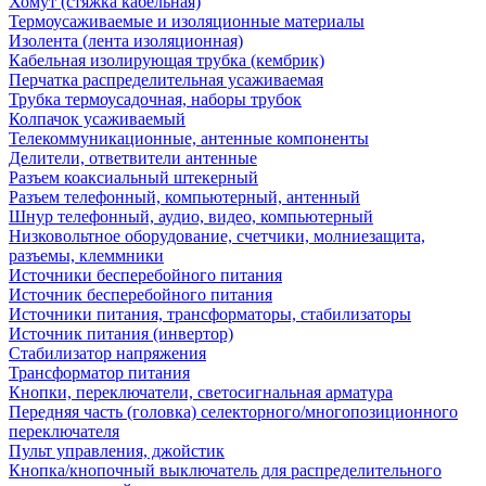
Хомут (стяжка кабельная)
Термоусаживаемые и изоляционные материалы
Изолента (лента изоляционная)
Кабельная изолирующая трубка (кембрик)
Перчатка распределительная усаживаемая
Трубка термоусадочная, наборы трубок
Колпачок усаживаемый
Телекоммуникационные, антенные компоненты
Делители, ответвители антенные
Разъем коаксиальный штекерный
Разъем телефонный, компьютерный, антенный
Шнур телефонный, аудио, видео, компьютерный
Низковольтное оборудование, счетчики, молниезащита,
разъемы, клеммники
Источники бесперебойного питания
Источник бесперебойного питания
Источники питания, трансформаторы, стабилизаторы
Источник питания (инвертор)
Стабилизатор напряжения
Трансформатор питания
Кнопки, переключатели, светосигнальная арматура
Передняя часть (головка) селекторного/многопозиционного
переключателя
Пульт управления, джойстик
Кнопка/кнопочный выключатель для распределительного