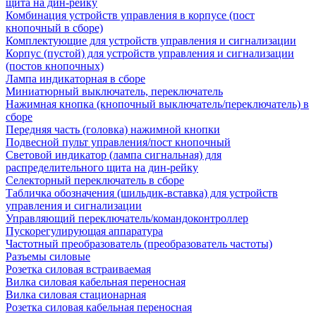
щита на дин-рейку
Комбинация устройств управления в корпусе (пост
кнопочный в сборе)
Комплектующие для устройств управления и сигнализации
Корпус (пустой) для устройств управления и сигнализации
(постов кнопочных)
Лампа индикаторная в сборе
Миниатюрный выключатель, переключатель
Нажимная кнопка (кнопочный выключатель/переключатель) в
сборе
Передняя часть (головка) нажимной кнопки
Подвесной пульт управления/пост кнопочный
Световой индикатор (лампа сигнальная) для
распределительного щита на дин-рейку
Селекторный переключатель в сборе
Табличка обозначения (шильдик-вставка) для устройств
управления и сигнализации
Управляющий переключатель/командоконтроллер
Пускорегулирующая аппаратура
Частотный преобразователь (преобразователь частоты)
Разъемы силовые
Розетка силовая встраиваемая
Вилка силовая кабельная переносная
Вилка силовая стационарная
Розетка силовая кабельная переносная