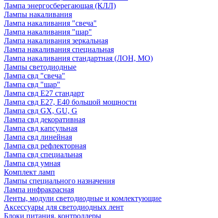
Лампа энергосберегающая (КЛЛ)
Лампы накаливания
Лампа накаливания "свеча"
Лампа накаливания "шар"
Лампа накаливания зеркальная
Лампа накаливания специальная
Лампа накаливания стандартная (ЛОН, МО)
Лампы светодиодные
Лампа свд "свеча"
Лампа свд "шар"
Лампа свд E27 стандарт
Лампа свд E27, Е40 большой мощности
Лампа свд GX, GU, G
Лампа свд декоративная
Лампа свд капсульная
Лампа свд линейная
Лампа свд рефлекторная
Лампа свд специальная
Лампа свд умная
Комплект ламп
Лампы специального назначения
Лампа инфракрасная
Ленты, модули светодиодные и комлектующие
Аксессуары для светодиодных лент
Блоки питания, контроллеры