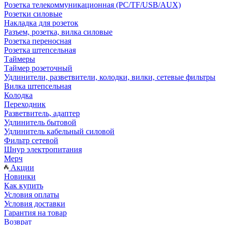
Розетка телекоммуникационная (PC/TF/USB/AUX)
Розетки силовые
Накладка для розеток
Разъем, розетка, вилка силовые
Розетка переносная
Розетка штепсельная
Таймеры
Таймер розеточный
Удлинители, разветвители, колодки, вилки, сетевые фильтры
Вилка штепсельная
Колодка
Переходник
Разветвитель, адаптер
Удлинитель бытовой
Удлинитель кабельный силовой
Фильтр сетевой
Шнур электропитания
Мерч
Акции
Новинки
Как купить
Условия оплаты
Условия доставки
Гарантия на товар
Возврат