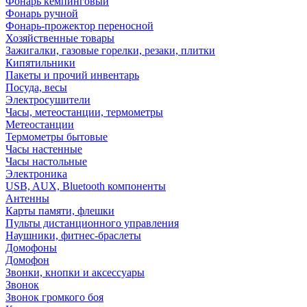
Фонарь кемпинговый
Фонарь ручной
Фонарь-прожектор переносной
Хозяйственные товары
Зажигалки, газовые горелки, резаки, плитки
Кипятильники
Пакеты и прочий инвентарь
Посуда, весы
Электросушители
Часы, метеостанции, термометры
Метеостанции
Термометры бытовые
Часы настенные
Часы настольные
Электроника
USB, AUX, Bluetooth компоненты
Антенны
Карты памяти, флешки
Пульты дистанционного управления
Наушники, фитнес-браслеты
Домофоны
Домофон
Звонки, кнопки и аксессуары
Звонок
Звонок громкого боя