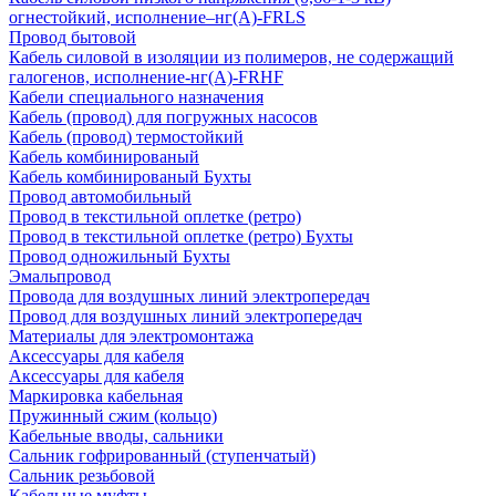
огнестойкий, исполнение–нг(А)-FRLS
Провод бытовой
Кабель силовой в изоляции из полимеров, не содержащий
галогенов, исполнение-нг(А)-FRHF
Кабели специального назначения
Кабель (провод) для погружных насосов
Кабель (провод) термостойкий
Кабель комбинированый
Кабель комбинированый Бухты
Провод автомобильный
Провод в текстильной оплетке (ретро)
Провод в текстильной оплетке (ретро) Бухты
Провод одножильный Бухты
Эмальпровод
Провода для воздушных линий электропередач
Провод для воздушных линий электропередач
Материалы для электромонтажа
Аксессуары для кабеля
Аксессуары для кабеля
Маркировка кабельная
Пружинный сжим (кольцо)
Кабельные вводы, сальники
Сальник гофрированный (ступенчатый)
Сальник резьбовой
Кабельные муфты