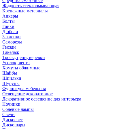
Средства смазочные
Жидкость стеклоомывающая
Крепежные материалы
Анкеры
Болты
Гайки
Дюбели
Заклепки
Саморезы
Гвозди
Такелаж
Тросы, цепи, веревки
Уголок, лента
Хомуты обжимные
Шайбы
Шпильки
Шурупы
Фурнитура мебельная
Освещение декоративное
Декоративное освещение для интерьера
Ночники
Солевые лампы
Свечи
Дискосвет
Дискошары